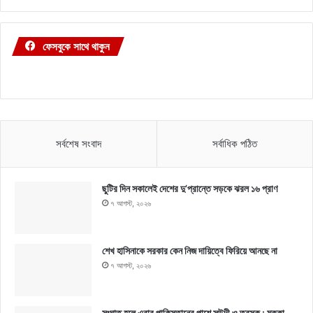
ফেসবুকে সাথে থাকুন
সর্বশেষ সংবাদ
সর্বাধিক পঠিত
ছুটির দিন সকালেই দেশের দু’প্রান্তে সড়কে ঝরল ১৬ প্রাণ
৭ আগস্ট, ২০২৬
শেখ হাসিনাকে সরকার কেন নিজ দায়িত্বে ফিরিয়ে আনছে না
৭ আগস্ট, ২০২৬
সংঘাত হলে এবার পাকিস্তানের পাশে সউদী ও তুরস্ক : মক্কা