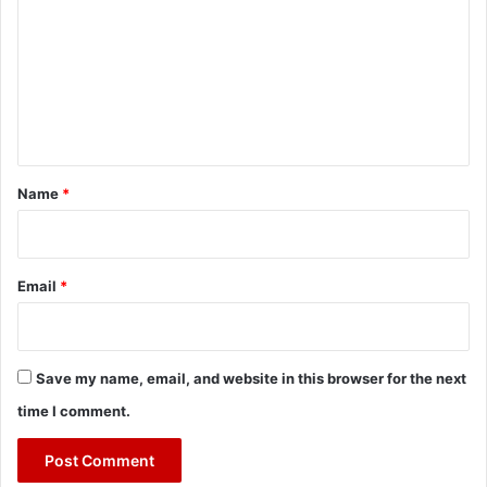
m
m
e
n
t
*
Name
*
Email
*
Save my name, email, and website in this browser for the next
time I comment.