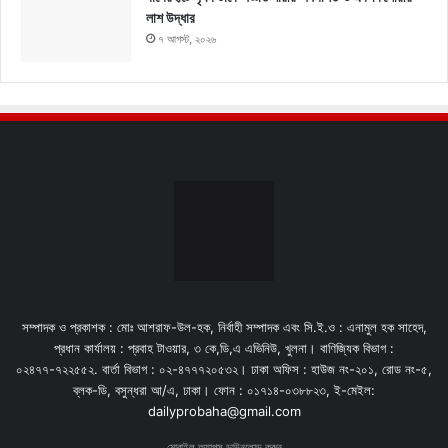
লাশ উদ্ধার
৭ আগস্ট, ২০২৬
সম্পাদক ও প্রকাশক : মোঃ আশরাফ-উল-হক, নির্বাহী সম্পাদক এবং সি.ই.ও : এনামুল হক সাহেদ,
প্রধান কার্যালয় : প্রবাহ টাওয়ার, ৩ কে,ডি,এ এভিনিউ, খুলনা। বাণিজ্যিক বিভাগ :
০২৪৭৭-৭২২৫৫২. বার্তা বিভাগ : ০২-৪৭৭৭২০৫৩২। ঢাকা অফিস : হাউজ নং-২০১, রোড নং-৫,
ব্লক-ডি, বসুন্ধরা আ/এ, ঢাকা। ফোন : ০১৭১৪-০৩৮৮২৩, ই-মেইল:
dailyprobaha@gmail.com
মোবাইল অ্যাপস ডাউনলোড করুন