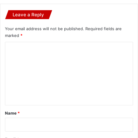
Leave a Reply
Your email address will not be published.
Required fields are
marked
*
C
o
m
m
e
n
t
*
Name
*