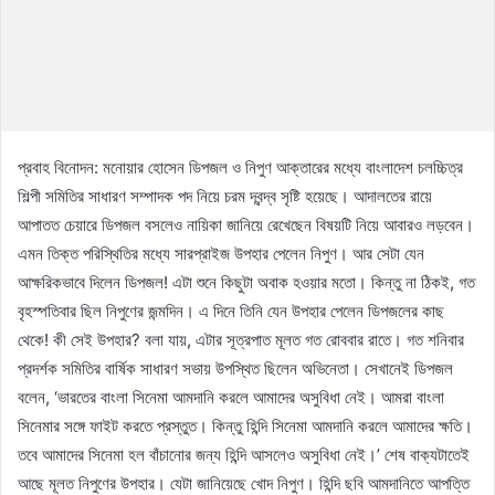
প্রবাহ বিনোদন: মনোয়ার হোসেন ডিপজল ও নিপুণ আক্তারের মধ্যে বাংলাদেশ চলচ্চিত্র
শিল্পী সমিতির সাধারণ সম্পাদক পদ নিয়ে চরম দ্বন্দ্ব সৃষ্টি হয়েছে। আদালতের রায়ে
আপাতত চেয়ারে ডিপজল বসলেও নায়িকা জানিয়ে রেখেছেন বিষয়টি নিয়ে আবারও লড়বেন।
এমন তিক্ত পরিস্থিতির মধ্যে সারপ্রাইজ উপহার পেলেন নিপুণ। আর সেটা যেন
আক্ষরিকভাবে দিলেন ডিপজল! এটা শুনে কিছুটা অবাক হওয়ার মতো। কিন্তু না ঠিকই, গত
বৃহস্পতিবার ছিল নিপুণের জন্মদিন। এ দিনে তিনি যেন উপহার পেলেন ডিপজলের কাছ
থেকে! কী সেই উপহার? বলা যায়, এটার সূত্রপাত মূলত গত রোববার রাতে। গত শনিবার
প্রদর্শক সমিতির বার্ষিক সাধারণ সভায় উপস্থিত ছিলেন অভিনেতা। সেখানেই ডিপজল
বলেন, ‘ভারতের বাংলা সিনেমা আমদানি করলে আমাদের অসুবিধা নেই। আমরা বাংলা
সিনেমার সঙ্গে ফাইট করতে প্রস্তুত। কিন্তু হিন্দি সিনেমা আমদানি করলে আমাদের ক্ষতি।
তবে আমাদের সিনেমা হল বাঁচানোর জন্য হিন্দি আসলেও অসুবিধা নেই।’ শেষ বাক্যটাতেই
আছে মূলত নিপুণের উপহার। যেটা জানিয়েছে খোদ নিপুণ। হিন্দি ছবি আমদানিতে আপত্তি