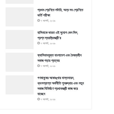
প্রথম শ্রেণিতে লটারি, অন্য সব শ্রেণিতে
ভর্তি পরীক্ষা
৭ আগস্ট, ২০২৬
হাসিনাকে ভারত এই সুযোগ কেন দিল,
প্রশ্ন স্বরাষ্ট্রমন্ত্রী’র
৭ আগস্ট, ২০২৬
ফ্যাসিবাদমুক্ত বাংলাদেশ এবং বৈষম্যহীন
সমাজ গড়ার প্রত্যয়
৭ আগস্ট, ২০২৬
গণমানুষের আকাঙ্খার বাস্তবায়ন,
ধ্বংসপ্রাপ্ত অর্থনীতি পুনরুদ্ধার এবং নতুন
সমাজ বিনির্মাণে প্রধানমন্ত্রী কাজ করে
যাচ্ছেন
৭ আগস্ট, ২০২৬