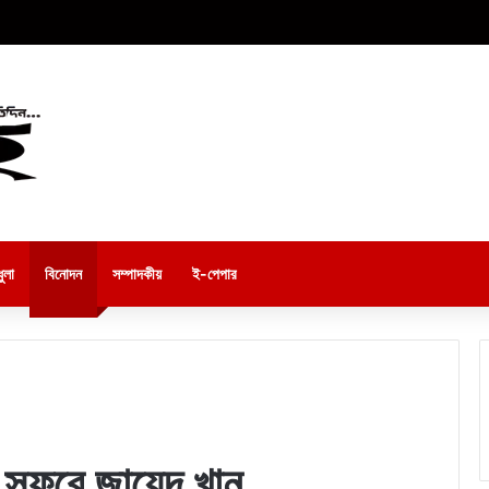
ুলা
বিনোদন
সম্পাদকীয়
ই-পেপার
াই সফরে জায়েদ খান