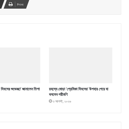
Print
া দিবসের শুভেচ্ছা’ জানালেন তিশা
রহস্যে মোড়া ‘প্রেমিকা দিবসের’ উপহার পেয়ে যা
বললেন পরীমণি
৩ আগস্ট, ২০২৬