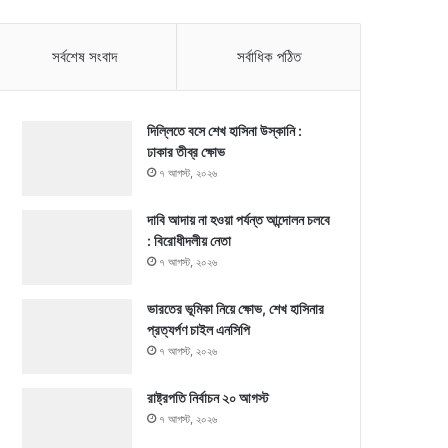
সর্বশেষ সংবাদ
সর্বাধিক পঠিত
দিল্লিতে বসে শেখ হাসিনা উস্কানি :
ঢাকার তীব্র ক্ষোভ
৭ আগস্ট, ২০২৬
দাবি আদায় না হওয়া পর্যন্ত আন্দোলন চলবে
: বিরোধীদলীয় নেতা
৭ আগস্ট, ২০২৬
ভারতের ভূমিকা নিয়ে ক্ষোভ, শেখ হাসিনার
প্রত্যর্পণ চাইল এনসিপি
৭ আগস্ট, ২০২৬
রাষ্ট্রপতি নির্বাচন ২০ আগস্ট
৭ আগস্ট, ২০২৬