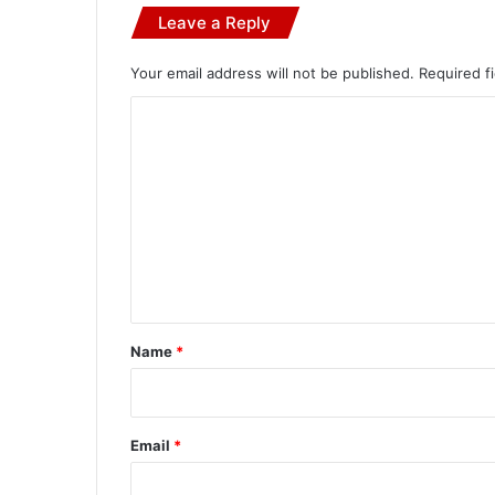
Leave a Reply
Your email address will not be published.
Required f
C
o
m
m
e
n
t
*
Name
*
Email
*