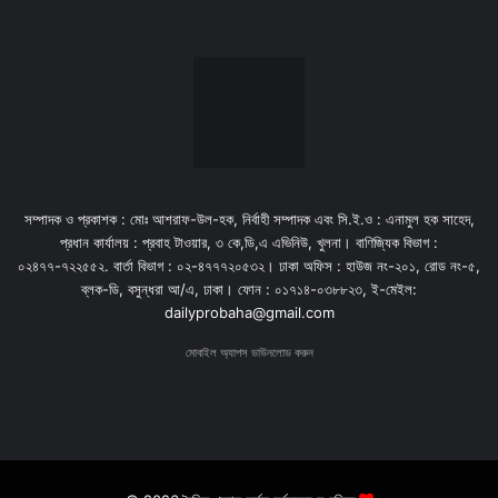
সম্পাদক ও প্রকাশক : মোঃ আশরাফ-উল-হক, নির্বাহী সম্পাদক এবং সি.ই.ও : এনামুল হক সাহেদ,
প্রধান কার্যালয় : প্রবাহ টাওয়ার, ৩ কে,ডি,এ এভিনিউ, খুলনা। বাণিজ্যিক বিভাগ :
০২৪৭৭-৭২২৫৫২. বার্তা বিভাগ : ০২-৪৭৭৭২০৫৩২। ঢাকা অফিস : হাউজ নং-২০১, রোড নং-৫,
ব্লক-ডি, বসুন্ধরা আ/এ, ঢাকা। ফোন : ০১৭১৪-০৩৮৮২৩, ই-মেইল:
dailyprobaha@gmail.com
মোবাইল অ্যাপস ডাউনলোড করুন