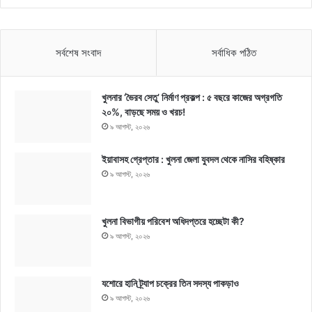
সর্বশেষ সংবাদ
সর্বাধিক পঠিত
খুলনার ‘ভৈরব সেতু’ নির্মাণ প্রকল্প : ৫ বছরে কাজের অগ্রগতি
২০%, বাড়ছে সময় ও খরচ!
৯ আগস্ট, ২০২৬
ইয়াবাসহ গ্রেপ্তার : খুলনা জেলা যুবদল থেকে নাসির বহিষ্কার
৯ আগস্ট, ২০২৬
খুলনা বিভাগীয় পরিবেশ অধিদপ্তরে হচ্ছেটা কী?
৯ আগস্ট, ২০২৬
যশোরে হানি ট্র্যাপ চক্রের তিন সদস্য পাকড়াও
৯ আগস্ট, ২০২৬