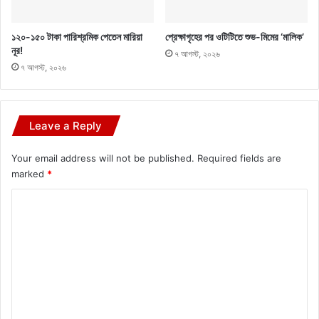
১২০-১৫০ টাকা পারিশ্রমিক পেতেন মারিয়া
প্রেক্ষাগৃহের পর ওটিটিতে শুভ-মিমের ‘মালিক’
নূর!
৭ আগস্ট, ২০২৬
৭ আগস্ট, ২০২৬
Leave a Reply
Your email address will not be published.
Required fields are
marked
*
C
o
m
m
e
n