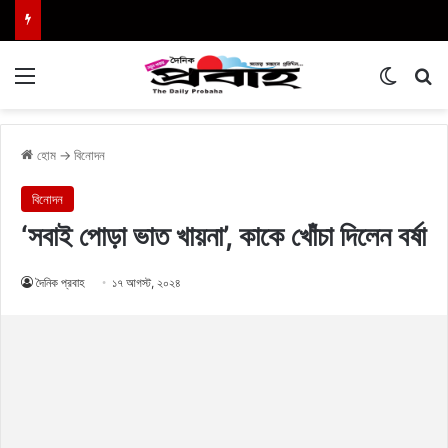
Menu
Switch
এখা
হোম
→
বিনোদন
বিনোদন
‘সবাই পোড়া ভাত খায়না’, কাকে খোঁচা দিলেন বর্ষা
দৈনিক প্রবাহ
১৭ আগস্ট, ২০২৪