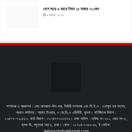
দেশে সাড়ে ৬ বছরে নিহত ১৫ হাজার ৭১২জন
৯ আগস্ট, ২০২৬
সম্পাদক ও প্রকাশক : মোঃ আশরাফ-উল-হক, নির্বাহী সম্পাদক এবং সি.ই.ও : এনামুল হক সাহেদ,
প্রধান কার্যালয় : প্রবাহ টাওয়ার, ৩ কে,ডি,এ এভিনিউ, খুলনা। বাণিজ্যিক বিভাগ :
০২৪৭৭-৭২২৫৫২. বার্তা বিভাগ : ০২-৪৭৭৭২০৫৩২। ঢাকা অফিস : হাউজ নং-২০১, রোড নং-৫,
ব্লক-ডি, বসুন্ধরা আ/এ, ঢাকা। ফোন : ০১৭১৪-০৩৮৮২৩, ই-মেইল:
dailyprobaha@gmail.com