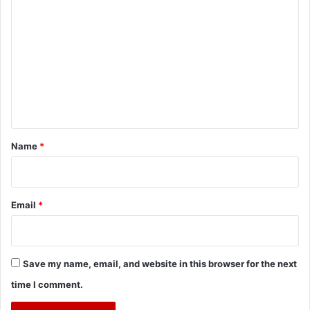
o
m
m
e
n
t
*
Name
*
Email
*
Save my name, email, and website in this browser for the next
time I comment.