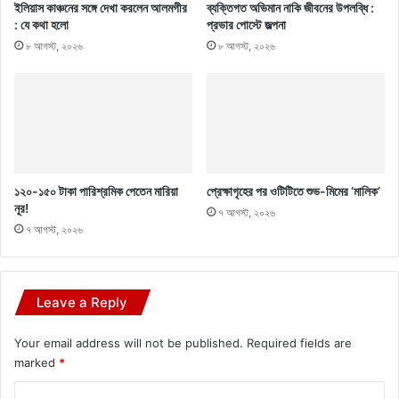
ইলিয়াস কাঞ্চনের সঙ্গে দেখা করলেন আলমগীর
ব্যক্তিগত অভিমান নাকি জীবনের উপলব্ধি :
: যে কথা হলো
প্রভার পোস্টে জল্পনা
৮ আগস্ট, ২০২৬
৮ আগস্ট, ২০২৬
১২০-১৫০ টাকা পারিশ্রমিক পেতেন মারিয়া
প্রেক্ষাগৃহের পর ওটিটিতে শুভ-মিমের ‘মালিক’
নূর!
৭ আগস্ট, ২০২৬
৭ আগস্ট, ২০২৬
Leave a Reply
Your email address will not be published.
Required fields are
marked
*
C