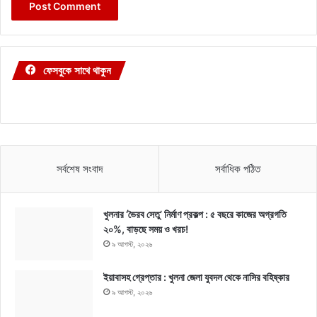
ফেসবুকে সাথে থাকুন
সর্বশেষ সংবাদ
সর্বাধিক পঠিত
খুলনার ‘ভৈরব সেতু’ নির্মাণ প্রকল্প : ৫ বছরে কাজের অগ্রগতি
২০%, বাড়ছে সময় ও খরচ!
৯ আগস্ট, ২০২৬
ইয়াবাসহ গ্রেপ্তার : খুলনা জেলা যুবদল থেকে নাসির বহিষ্কার
৯ আগস্ট, ২০২৬