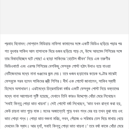
প্রবাহ বিনোদন: সোশ্যাল মিডিয়ায় নাফিসা কামালের সঙ্গে একটি ভিডিও ছড়িয়ে পড়ার পর
গত বুধবার সাকিব আল হাসানকে ঘিরে গুজব ছড়িয়ে পড়ে যে, উম্মে আহমেদ শিশিরের সঙ্গে
তার বিবাহবিচ্ছেদ ঘটে গেছে! এ ছাড়া সাকিবের ‘হোটেল জীবন’ নিয়ে এক তরুণীর
ভিডিওবার্তা এবং এরপর শিশিরের বেশকিছু ফেসবুক পোস্ট হঠাৎ উধাও হয়ে যাওয়া
নেটিজেনদের মধ্যে নানা গুঞ্জনের জন্ম দেয়। তবে গুজব ছড়ানোর কয়েক ঘণ্টার মাঝেই
ফেসবুকে সরব হলেন সাকিবের স্ত্রী শিশির। দীর্ঘ এক পোস্টে জানালেন, সাকিব স্বামী
হিসেবে অসাধারণ। এরইমধ্যে চিত্রনায়িকা বর্ষার একটি ফেসবুক পোস্ট নিয়ে ভক্তদের
মধ্যে নানা আলোচনা সৃষ্টি হয়েছে, যেখানে তিনি কারও উদ্দেশ্যে খোঁচা মেরে লিখেছেন
‘সবাই কিন্তু পোড়া ভাত খায়না’। সেই পোস্টে বর্ষা লিখেছেন, ‘ভাত যখন রান্না করা হয়,
কেউ চায়না ভাত পুড়ে যাক। মনের অজান্তেই পুড়ে যখন গন্ধ বের হয় তখন বুঝা যায় ওহ
ভাত পোড়া গন্ধ। পোড়া ভাত শুকনা মরিচ, লবন, পেঁয়াজ ও সরিষার তেল দিয়ে মাখায় খেয়ে
দেখবেন কি স্বাদ। আর হ্যাঁ, সবাই কিন্তু পোড়া ভাত খায়না।’ তবে বর্ষা কাকে খোঁচা মেরে