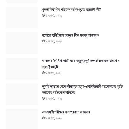
খুলনা বিভাগীয় পরিবেশ অধিদপ্তরে হচ্ছেটা কী?
৯ আগস্ট, ২০২৬
যশোরে হানি ট্র্যাপ চক্রের তিন সদস্য পাকড়াও
৯ আগস্ট, ২০২৬
ভারতের ‘হাসিনা কার্ড’ আর বন্ধুত্বপূর্ণ সম্পর্ক একসঙ্গে যায় না :
স্বরাষ্ট্রমন্ত্রী
৯ আগস্ট, ২০২৬
জুলাই জাদুঘর থেকে সীমান্ত হত্যা-মোদিবিরোধী আন্দোলনের স্মৃতি
সরানোর অভিযোগ নাহিদের
৯ আগস্ট, ২০২৬
এসএসসি পরীক্ষার ফল প্রকাশ সোমবার
৯ আগস্ট, ২০২৬