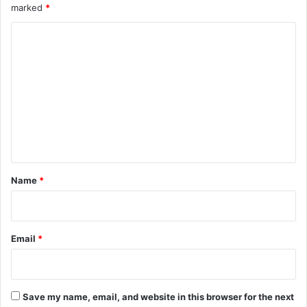
marked
*
C
o
m
m
e
n
t
*
Name
*
Email
*
Save my name, email, and website in this browser for the next