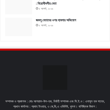
: বিরোধীদলীয় নেতা
৫ আগস্ট, ২০২৬
জকসু নেতাদের ওপর হামলার অভিযোগ
৫ আগস্ট, ২০২৬
সম্পাদক ও প্রকাশক : মোঃ আশরাফ-উল-হক, নির্বাহী সম্পাদক এবং সি.ই.ও : এনামুল হক সাহেদ,
প্রধান কার্যালয় : প্রবাহ টাওয়ার, ৩ কে,ডি,এ এভিনিউ, খুলনা। বাণিজ্যিক বিভাগ :