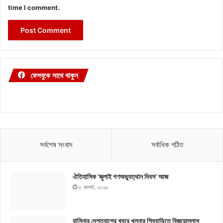
time I comment.
ফেসবুকে সাথে থাকুন
সর্বশেষ সংবাদ
সর্বাধিক পঠিত
ঐতিহাসিক ‘জুলাই গণঅভ্যুত্থান দিবস’ আজ
৫ আগস্ট, ২০২৬
হাসিনার দেশত্যাগের খবরে খুলনার শিববাড়িতে বিজয়োল্লাস