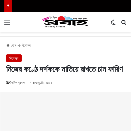
Menu
Switch
এখা
হোম
→
বিনোদন
বিনোদন
নিজের কণ্ঠে দর্শককে মাতিয়ে রাখতে চান ফারিণ
দৈনিক প্রবাহ
৩ জানুয়ারি, ২০২৫