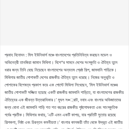
প্রবাহ বিনোদন : মিস ইউনিভার্স মঞ্চে বাংলাদেশের প্রতিনিধিত্ব করছেন মডেল ও
অভিনেত্রী তানজিয়া জামান মিথিলা। বিশে^র সামনে দেশের সংস্কৃতি ও ঐতিহ্য তুলে
ধরার জন্য তিনি বেছে নিয়েছেন বাংলাদেশের অন্যতম শ্রেষ্ঠ শিল্প, জামদানি শাড়িকে।
মিথিলার জাতীয় পোশাকটি দেশের রাজকীয় ঐতিহ্য তুলে ধরেছে। নিজের অনুভূতি ও
পোশাকের বিশেষত্ব প্রকাশ করে এক পোস্টে মিথিলা লিখেছেন, ‘মিস ইউনিভার্স মঞ্চের
জাতীয় পোশাকটি সজ্জিত হয়েছে একটি রাজকীয় জামদানি শাড়িতে, যা বাংলাদেশের রাজকীয়
ঐতিহ্যের এক জীবন্ত উত্তরাধিকার।’ মুঘল স¤্রাট, নবাব এবং বাংলার অভিজাতদের
জন্য বোনা এই জামদানি শাড়ি শত শত বছরের রাজকীয় পৃষ্ঠপোষকতা এবং সাংস্কৃতিক
গর্বের প্রতীক। মিথিলার কথায়, ‘এটি এমন একটি কাপড়, যার প্রতিটি সুতোয় রয়েছে
শিল্পকলা, নিষ্ঠা এবং চিরন্তন কমনীয়তা।’ বাংলার কালজয়ী তাঁত থেকে উদ্ভূত এই জাতীয়