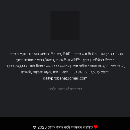
সম্পাদক ও প্রকাশক : মোঃ আশরাফ-উল-হক, নির্বাহী সম্পাদক এবং সি.ই.ও : এনামুল হক সাহেদ,
প্রধান কার্যালয় : প্রবাহ টাওয়ার, ৩ কে,ডি,এ এভিনিউ, খুলনা। বাণিজ্যিক বিভাগ :
০২৪৭৭-৭২২৫৫২. বার্তা বিভাগ : ০২-৪৭৭৭২০৫৩২। ঢাকা অফিস : হাউজ নং-২০১, রোড নং-৫,
ব্লক-ডি, বসুন্ধরা আ/এ, ঢাকা। ফোন : ০১৭১৪-০৩৮৮২৩, ই-মেইল:
dailyprobaha@gmail.com
মোবাইল অ্যাপস ডাউনলোড করুন
© 2026 দৈনিক প্রবাহ কর্তৃক সর্বস্বত্ব সংরক্ষিত