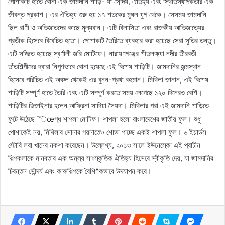
পোশাকটি হাতে বোনা এক জামদানি শাড়ি- যা সৌন্দর্য, ঐতিহ্য এবং স্থিতিস্থাপকতার এক
জীবন্ত প্রকাশ। এর ঐতিহ্য শুরু হয় ১৭ শতকের মুঘল যুগ থেকে। সেসময় জামদানি
ছিল রাণী ও অভিজাতদের কাছে মূল্যবান। এটি বিলাসিতা এবং রাজকীয় আভিজাত্যের
প্রতীক হিসেবে বিবেচিত হতো। পোশাকটি তৈরিতে ব্যবহার করা হয়েছে সেরা সুতির তন্তু।
এটি সজ্জিত হয়েছে স্বর্ণালী জরি মোটিফে। নারায়ণগঞ্জের শীতলক্ষ্যা নদীর তীরবর্তী
তাঁতশিল্পীদের দ্বারা নিপুণভাবে বোনা হয়েছে এই বিশেষ শাড়িটি। জামদানির জন্মস্থান
হিসেবে পরিচিত এই অঞ্চল থেকেই এর বুনন-প্রথা বহমান। মিথিলা জানান, এই বিশেষ
শাড়িটি সম্পূর্ণ হাতে তৈরি এবং এটি সম্পূর্ণ করতে সময় লেগেছে ১২০ দিনেরও বেশি।
শাড়িটির ডিজাইনার হলেন আফ্রিনা সাদিয়া সৈয়দা। মিথিলার পরা এই জামদানি শাড়িতে
ফুটে উঠেছে ¯িœগ্ধ শাপলা মোটিফ। শাপলা হলো বাংলাদেশের জাতীয় ফুল। শুধু
পোশাকেই নয়, মিথিলার সোনার গয়নাতেও শোভা পাচ্ছে একই শাপলা ফুল। ৬ ইয়ার্ডস
স্টোরি লরা খানের নকশা করেছেন। উল্লেখ্য, ২০১৩ সালে ইউনেস্কো এই প্রাচীন
শিল্পকলাকে মানবতার এক অমূল্য সাংস্কৃতিক ঐতিহ্য হিসেবে স্বীকৃতি দেয়, যা জামদানির
চিরন্তন সৌন্দর্য এবং কারুশিল্পকে বৈশি^কভাবে উদযাপন করে।