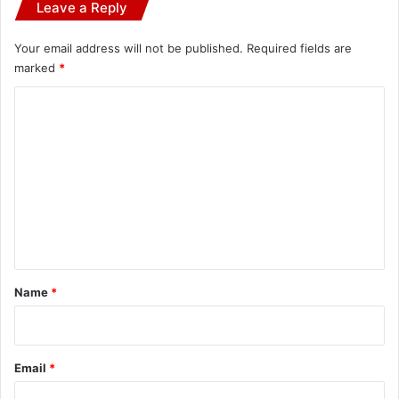
Leave a Reply
Your email address will not be published.
Required fields are
marked
*
C
o
m
m
e
n
t
*
Name
*
Email
*