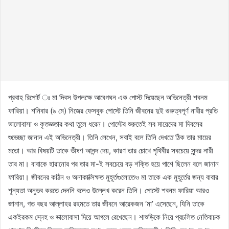
প্রবাহ রিপোর্ট ঃ মা দিবস উপলক্ষে আবেগঘন এক পোস্ট দিয়েছেন অভিনেত্রী শবনম
ফারিয়া। শনিবার (৯ মে) নিজের ফেসবুক পোস্টে তিনি জীবনের দুই গুরুত্বপূর্ণ নারীর প্রতি
ভালোবাসা ও কৃতজ্ঞতার কথা তুলে ধরেন। পোস্টের শুরুতেই সব মায়েদের মা দিবসের
শুভেচ্ছা জানান এই অভিনেত্রী। তিনি লেখেন, সবাই বলে তিনি দেখতে ঠিক তার মায়ের
মতো। আর বিষয়টি তাকে ভীষণ আনন্দ দেয়, কারণ তার চোখে পৃথিবীর সবচেয়ে সুন্দর নারী
তার মা। বাবাকে হারানোর পর তার মা-ই সবচেয়ে বড় শক্তি হয়ে পাশে ছিলেন বলে জানান
ফারিয়া। জীবনের কঠিন ও অনাকাক্সিক্ষত মুহূর্তগুলোতেও মা তাকে এক মুহূর্তের জন্য বাবার
শূন্যতা অনুভব করতে দেননি বলেও উল্লেখ করেন তিনি। পোস্টে শবনম ফারিয়া আরও
জানান, গত বছর আল্লাহর রহমতে তার জীবনে আরেকজন ‘মা’ এসেছেন, যিনি তাকে
একইরকম স্নেহ ও ভালোবাসা দিয়ে আগলে রেখেছেন। শাশুড়িকে নিয়ে প্রচলিত নেতিবাচক