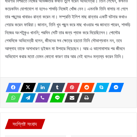
ধারণার বিপরীতে নিজের অভিজ্ঞতার কথাও তুলে ধরেন অভিনেত্রী। তিনি লেখেন, কখনও
কয়েকদিন যোগাযোগ না হলেও শাশুড়ি নিজেই খোঁজ নেন। এমনকি তিনি বাসায় না গেলে
তার পছন্দের খাবারও রান্না করেন না। সম্প্রতি ইলিশ মাছ রান্নার একটি ঘটনার কথাও
শেয়ার করেন ফারিয়া। জানান, তিনি খুব পছন্দ করে মাছ খাওয়ার পর জানতে পারেন, শাশুড়ি
নিজের অংশটুকুও খাননি; পরদিন সেটি তার জন্য প্যাক করে দিয়েছিলেন। পোস্টের
শেষদিকে অভিনেত্রী বলেন, জীবনের সব ক্ষেত্রে হয়তো তিনি সৌভাগ্যবান নন, তবে
আল্লাহ তাকে অসাধারণ দুইজন মা উপহার দিয়েছেন। আর এ ভালোবাসার পর জীবনে
অভিযোগ করার মতো তেমন কোনো কারণ তার আর নেই বলেও মন্তব্য করেন তিনি।
সংশ্লিষ্ট সংবাদ