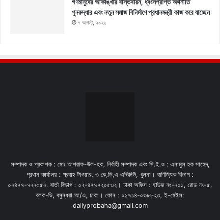
গণমানুষের আকাঙ্খার বাস্তবায়ন, ধ্বংসপ্রাপ্ত অর্থনীতি
পুনরুদ্ধার এবং নতুন সমাজ বিনির্মাণে প্রধানমন্ত্রী কাজ করে যাচ্ছেন
৭ আগস্ট, ২০২৬
সম্পাদক ও প্রকাশক : মোঃ আশরাফ-উল-হক, নির্বাহী সম্পাদক এবং সি.ই.ও : এনামুল হক সাহেদ,
প্রধান কার্যালয় : প্রবাহ টাওয়ার, ৩ কে,ডি,এ এভিনিউ, খুলনা। বাণিজ্যিক বিভাগ :
০২৪৭৭-৭২২৫৫২. বার্তা বিভাগ : ০২-৪৭৭৭২০৫৩২। ঢাকা অফিস : হাউজ নং-২০১, রোড নং-৫,
ব্লক-ডি, বসুন্ধরা আ/এ, ঢাকা। ফোন : ০১৭১৪-০৩৮৮২৩, ই-মেইল:
dailyprobaha@gmail.com