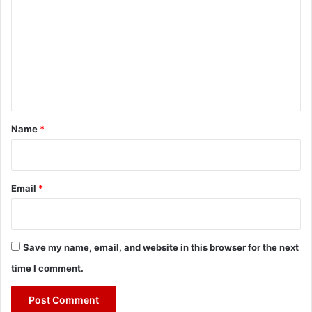
m
m
e
n
t
*
Name
*
Email
*
Save my name, email, and website in this browser for the next
time I comment.