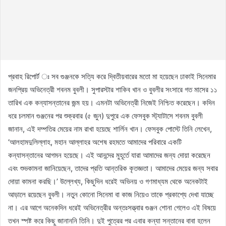
প্রবাহ রিপোর্ট ঃ সব গুঞ্জনকে সত্যি করে দ্বিতীয়বারের মতো মা হয়েছেন ঢাকাই সিনেমার
জনপ্রিয় অভিনেত্রী শবনম বুবলী। সুপারস্টার শাকিব খান ও বুবলীর সংসারে গত মাসের ১১
তারিখ এক কন্যাসন্তানের জন্ম হয়। এমনটা অভিনেত্রী নিজেই নিশ্চিত করেছেন। কদিন
ধরে চলমান গুঞ্জনের পর শুক্রবার (৫ জুন) দুপুরে এক ফেসবুক স্ট্যাটাসে শবনম বুবলী
জানান, এই দম্পতির মেয়ের নাম রাখা হয়েছে শার্লিন খান। ফেসবুক পোস্টে তিনি লেখেন,
‘আলহামদুলিল্লাহ, মহান আল্লাহর অশেষ রহমতে আমাদের পরিবারে একটি
কন্যাসন্তানের আগমন হয়েছে। এই আনন্দের মুহূর্তে যারা আমাদের জন্য দোয়া করেছেন
এবং শুভকামনা জানিয়েছেন, তাদের প্রতি আন্তরিক কৃতজ্ঞতা। আমাদের মেয়ের জন্য সবার
দোয়া কামনা করছি।’ উল্লেখ্য, কিছুদিন ধরেই অভিনয় ও গণমাধ্যম থেকে অনেকটাই
আড়ালে রয়েছেন বুবলী। নতুন কোনো সিনেমা বা কাজ নিয়েও তাকে প্রকাশ্যে দেখা যাচ্ছে
না। এর আগে অনেকদিন ধরেই অভিনেত্রীর অন্তঃসত্ত্বার গুঞ্জন শোনা গেলেও এই বিষয়ে
তখন স্পষ্ট করে কিছু জানাননি তিনি। দুই পুত্রের পর এবার কন্যা সন্তানের বাবা হলেন