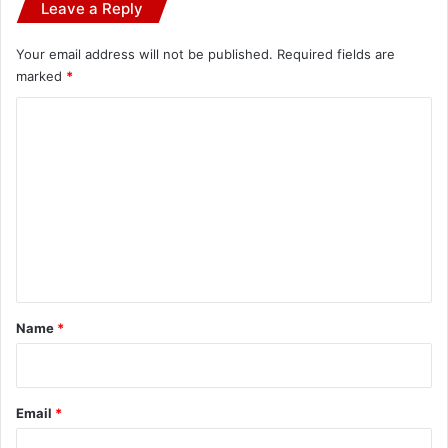
Leave a Reply
Your email address will not be published.
Required fields are
marked
*
C
o
m
m
e
n
t
*
Name
*
Email
*