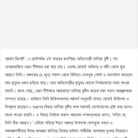
প্রবাহ রিপোর্ট ঃ ছোটপর্দার এই সময়ের জনপ্রিয় অভিনেত্রী তানিয়া বৃষ্টি। গত
ফেব্রুয়ারিতে ব্রেন টিউমার ধরা পড়ে তার। এরপর থেকেই অভিনয় ও শুটিং থেকে দূরে
আছেন তিনি। মঙ্গলবার (৯ জুন) সকাল থেকে বিভিন্ন ফেসবুক পোস্ট ও অনলাইন মাধ্যমে
তার মৃত্যুর গুজব ছড়িয়ে পড়ে। তবে অভিনেত্রীর মৃত্যুর কোনো নির্ভরযোগ্য তথ্য পাওয়া
যায়নি। জানা গেছে, ব্রেন টিউমারে আক্রান্ত তানিয়া বৃষ্টির কয়েক দফা সফল অস্ত্রোপচার
সম্পন্ন হয়েছে। বর্তমানে তিনি চিকিৎসকদের পরামর্শ অনুযায়ী বাসায় থেকেই চিকিৎসা ও
বিশ্রামে রয়েছেন। গুঞ্জনের বিষয়ে তানিয়া বৃষ্টির সঙ্গে সরাসরি যোগাযোগের চেষ্টা করা হলেও
তাকে পাওয়া যায়নি। এ বিষয়ে নির্মাতা সকাল আহমেদ গণমাধ্যমকে বলেন, ‘সত্যি না;
তিনি ঠিক আছেন।’ এদিকে পবিত্র ঈদুল আজহা উপলক্ষে ফেসবুকে ভক্ত ও
শুভাকাক্সক্ষীদের ঈদের শুভেচ্ছা জানিয়ে নিজের বর্তমান শারীরিক অবস্থার সুখবর দিয়েছেন