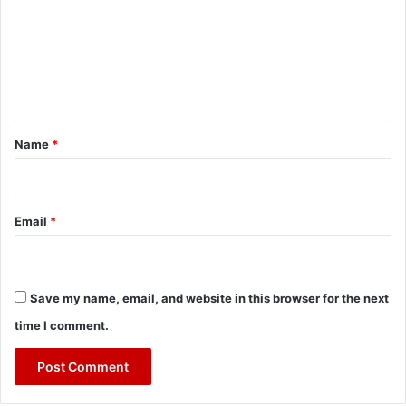
m
m
e
n
t
*
Name
*
Email
*
Save my name, email, and website in this browser for the next
time I comment.