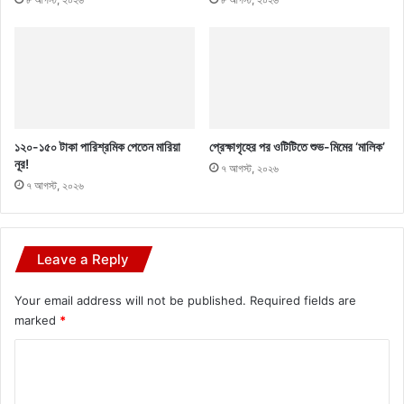
১২০-১৫০ টাকা পারিশ্রমিক পেতেন মারিয়া
প্রেক্ষাগৃহের পর ওটিটিতে শুভ-মিমের ‘মালিক’
নূর!
৭ আগস্ট, ২০২৬
৭ আগস্ট, ২০২৬
Leave a Reply
Your email address will not be published.
Required fields are
marked
*
C
o