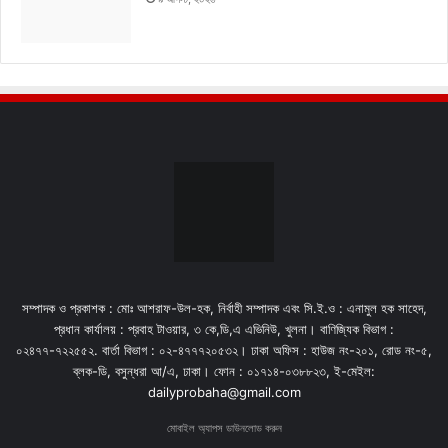
সম্পাদক ও প্রকাশক : মোঃ আশরাফ-উল-হক, নির্বাহী সম্পাদক এবং সি.ই.ও : এনামুল হক সাহেদ,
প্রধান কার্যালয় : প্রবাহ টাওয়ার, ৩ কে,ডি,এ এভিনিউ, খুলনা। বাণিজ্যিক বিভাগ :
০২৪৭৭-৭২২৫৫২. বার্তা বিভাগ : ০২-৪৭৭৭২০৫৩২। ঢাকা অফিস : হাউজ নং-২০১, রোড নং-৫,
ব্লক-ডি, বসুন্ধরা আ/এ, ঢাকা। ফোন : ০১৭১৪-০৩৮৮২৩, ই-মেইল:
dailyprobaha@gmail.com
মোবাইল অ্যাপস ডাউনলোড করুন