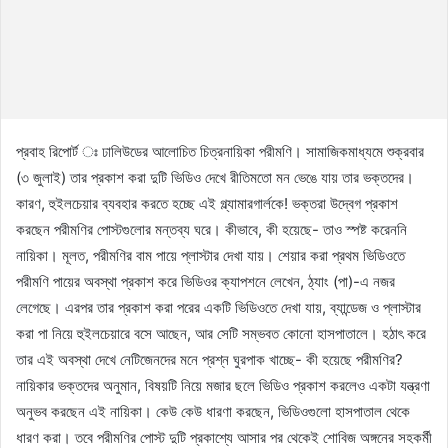
প্রবাহ রিপোর্ট ঃ ঢালিউডের আলোচিত চিত্রনায়িকা পরীমণি। সামাজিকমাধ্যমে শুক্রবার
(৩ জুলাই) তার প্রকাশ করা দুটি ভিডিও দেখে রীতিমতো মন ভেঙে যায় তার ভক্তদের।
কারণ, হুইলচেয়ার ব্যবহার করতে হচ্ছে এই গ্ল্যামারগার্লকে! ভক্তরা উদ্বেগ প্রকাশ
করছেন পরীমণির পোস্টগুলোর মন্তব্য ঘরে। কীভাবে, কী হয়েছে- তাও স্পষ্ট করেননি
নায়িকা। মূলত, পরীমণির বাম পায়ে প্লাস্টার দেখা যায়। শেয়ার করা প্রথম ভিডিওতে
পরীমণি পায়ের অবস্থা প্রকাশ করে ভিডিওর ক্যাপশনে লেখেন, ঠ্যাং (পা)-এ নজর
লেগেছে। এরপর তার প্রকাশ করা পরের একটি ভিডিওতে দেখা যায়, ব্যান্ডেজ ও প্লাস্টার
করা পা নিয়ে হুইলচেয়ারে বসে আছেন, আর সেটি সম্ভবত কোনো হাসপাতালে। হঠাৎ করে
তার এই অবস্থা দেখে নেটিজেনদের মনে প্রশ্ন ঘুরপাক খাচ্ছে- কী হয়েছে পরীমণির?
নায়িকার ভক্তদের অনুমান, বিষয়টি নিয়ে মজার ছলে ভিডিও প্রকাশ করলেও একটা যন্ত্রণা
অনুভব করছেন এই নায়িকা। কেউ কেউ ধারণা করছেন, ভিডিওগুলো হাসপাতাল থেকে
ধারণ করা। তবে পরীমণির পোস্ট দুটি প্রকাশ্যে আসার পর থেকেই শোবিজ অঙ্গনের সহকর্মী