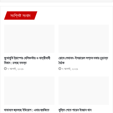
সংশ্লিষ্ট সংবাদ
মুখোমুখি ট্রাম্পের হেলিকপ্টার ও যাত্রীবাহী
রোমে লেবানন-ইসরায়েল সপ্তম দফার চূড়ান্ত
বিমান : চলছে তদন্ত
বৈঠক
৭ আগস্ট, ২০২৬
৭ আগস্ট, ২০২৬
দাবানলে জ্বলছে ইউরোপ : এবার হুমকিতে
মুক্তি পেতে পারেন ইমরান খান