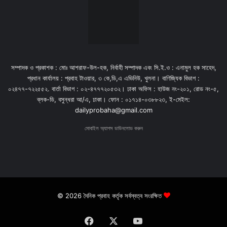
সম্পাদক ও প্রকাশক : মোঃ আশরাফ-উল-হক, নির্বাহী সম্পাদক এবং সি.ই.ও : এনামুল হক সাহেদ,
প্রধান কার্যালয় : প্রবাহ টাওয়ার, ৩ কে,ডি,এ এভিনিউ, খুলনা। বাণিজ্যিক বিভাগ :
০২৪৭৭-৭২২৫৫২. বার্তা বিভাগ : ০২-৪৭৭৭২০৫৩২। ঢাকা অফিস : হাউজ নং-২০১, রোড নং-৫,
ব্লক-ডি, বসুন্ধরা আ/এ, ঢাকা। ফোন : ০১৭১৪-০৩৮৮২৩, ই-মেইল:
dailyprobaha@gmail.com
মোবাইল অ্যাপস ডাউনলোড করুন
© 2026 দৈনিক প্রবাহ কর্তৃক সর্বস্বত্ব সংরক্ষিত
Facebook
X
YouTube