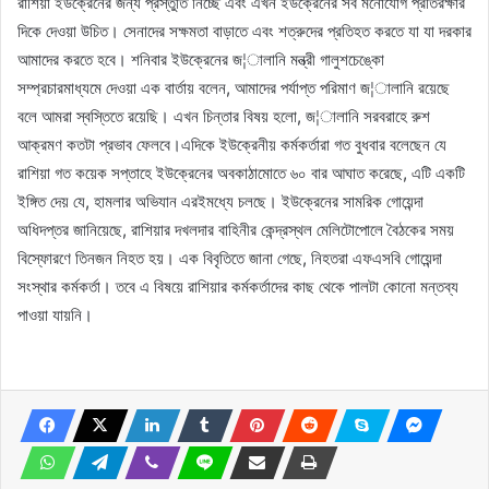
রাশিয়া ইউক্রেনের জন্য প্রস্তুতি নিচ্ছে এবং এখন ইউক্রেনের সব মনোযোগ প্রতিরক্ষার
দিকে দেওয়া উচিত। সেনাদের সক্ষমতা বাড়াতে এবং শত্রুদের প্রতিহত করতে যা যা দরকার
আমাদের করতে হবে। শনিবার ইউক্রেনের জ¦ালানি মন্ত্রী গালুশচেঙ্কো
সম্প্রচারমাধ্যমে দেওয়া এক বার্তায় বলেন, আমাদের পর্যাপ্ত পরিমাণ জ¦ালানি রয়েছে
বলে আমরা স্বস্তিতে রয়েছি। এখন চিন্তার বিষয় হলো, জ¦ালানি সরবরাহে রুশ
আক্রমণ কতটা প্রভাব ফেলবে।এদিকে ইউক্রেনীয় কর্মকর্তারা গত বুধবার বলেছেন যে
রাশিয়া গত কয়েক সপ্তাহে ইউক্রেনের অবকাঠামোতে ৬০ বার আঘাত করেছে, এটি একটি
ইঙ্গিত দেয় যে, হামলার অভিযান এরইমধ্যে চলছে। ইউক্রেনের সামরিক গোয়েন্দা
অধিদপ্তর জানিয়েছে, রাশিয়ার দখলদার বাহিনীর কেন্দ্রস্থল মেলিটোপোলে বৈঠকের সময়
বিস্ফোরণে তিনজন নিহত হয়। এক বিবৃতিতে জানা গেছে, নিহতরা এফএসবি গোয়েন্দা
সংস্থার কর্মকর্তা। তবে এ বিষয়ে রাশিয়ার কর্মকর্তাদের কাছ থেকে পালটা কোনো মন্তব্য
পাওয়া যায়নি।