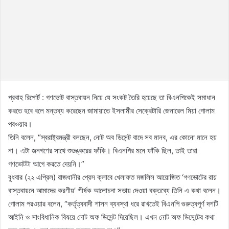
প্রবাহ রিপোর্ট : গণভোট বাস্তবায়ন নিয়ে যে সংকট তৈরি হয়েছে তা বিএনপিকেই সমাধান
করতে হবে বলে মন্তব্য করেছেন জামায়াতে ইসলামীর সেক্রেটারি জেনারেল মিয়া গোলাম
পরওয়ার।
তিনি বলেন, “স্বরাষ্ট্রমন্ত্রী বলছেন, নোট অব ডিসেন্ট বাদে সব মানব, এর কোনো মানে হয়
না। এটা জনগণের সাথে শুভঙ্করের ফাঁকি। বিএনপির মনে ফাঁকি ছিল, তাই তারা
গণভোটটা আগে করতে দেয়নি।”
বুধবার (২২ এপ্রিল) রাজধানীর প্রেস ক্লাবে খেলাফত মজলিস আয়োজিত ‘গণভোটের রায়
বাস্তবায়নে আমাদের করণীয়’ শীর্ষক আলোচনা সভায় দেওয়া বক্তব্যে তিনি এ কথা বলেন।
গোলাম পরওয়ার বলেন, “কর্তৃত্ববাদী শাসন ব্যবস্থা ধরে রাখতেই বিএনপি গুরুত্বপূর্ণ দশটি
আইনি ও সাংবিধানিক বিষয়ে নোট অফ ডিসেন্ট দিয়েছিল। এখন নোট অফ ডিসেন্টের কথা