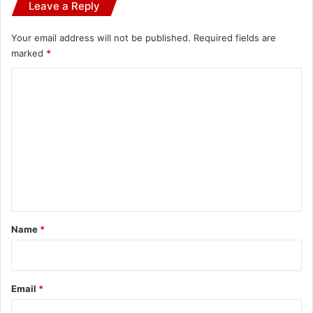
Leave a Reply
Your email address will not be published.
Required fields are
marked
*
C
o
m
m
e
n
t
*
Name
*
Email
*