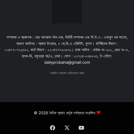
সম্পাদক ও প্রকাশক : মোঃ আশরাফ-উল-হক, নির্বাহী সম্পাদক এবং সি.ই.ও : এনামুল হক সাহেদ,
প্রধান কার্যালয় : প্রবাহ টাওয়ার, ৩ কে,ডি,এ এভিনিউ, খুলনা। বাণিজ্যিক বিভাগ :
০২৪৭৭-৭২২৫৫২. বার্তা বিভাগ : ০২-৪৭৭৭২০৫৩২। ঢাকা অফিস : হাউজ নং-২০১, রোড নং-৫,
ব্লক-ডি, বসুন্ধরা আ/এ, ঢাকা। ফোন : ০১৭১৪-০৩৮৮২৩, ই-মেইল:
dailyprobaha@gmail.com
মোবাইল অ্যাপস ডাউনলোড করুন
© 2026 দৈনিক প্রবাহ কর্তৃক সর্বস্বত্ব সংরক্ষিত
Facebook
X
YouTube