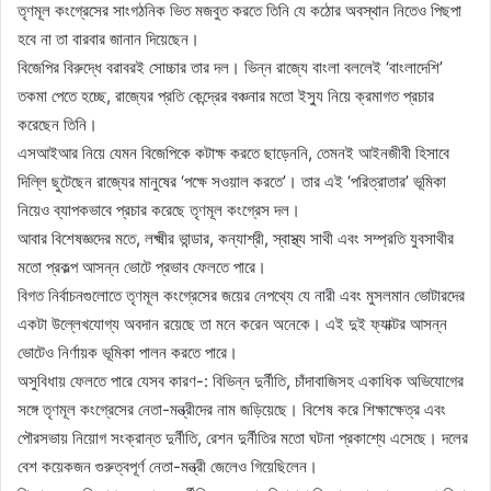
তৃণমূল কংগ্রেসের সাংগঠনিক ভিত মজবুত করতে তিনি যে কঠোর অবস্থান নিতেও পিছপা
হবে না তা বারবার জানান দিয়েছেন।
বিজেপির বিরুদ্ধে বরাবরই সোচ্চার তার দল। ভিন্ন রাজ্যে বাংলা বললেই ‘বাংলাদেশি’
তকমা পেতে হচ্ছে, রাজ্যের প্রতি কেন্দ্রের বঞ্চনার মতো ইস্যু নিয়ে ক্রমাগত প্রচার
করেছেন তিনি।
এসআইআর নিয়ে যেমন বিজেপিকে কটাক্ষ করতে ছাড়েননি, তেমনই আইনজীবী হিসাবে
দিল্লি ছুটেছেন রাজ্যের মানুষের ‘পক্ষে সওয়াল করতে’। তার এই ‘পরিত্রাতার’ ভূমিকা
নিয়েও ব্যাপকভাবে প্রচার করেছে তৃণমূল কংগ্রেস দল।
আবার বিশেষজ্ঞদের মতে, লক্ষ্মীর ভান্ডার, কন্যাশ্রী, স্বাস্থ্য সাথী এবং সম্প্রতি যুবসাথীর
মতো প্রকল্প আসন্ন ভোটে প্রভাব ফেলতে পারে।
বিগত নির্বাচনগুলোতে তৃণমূল কংগ্রেসের জয়ের নেপথ্যে যে নারী এবং মুসলমান ভোটারদের
একটা উল্লেখযোগ্য অবদান রয়েছে তা মনে করেন অনেকে। এই দুই ফ্যাক্টর আসন্ন
ভোটেও নির্ণায়ক ভূমিকা পালন করতে পারে।
অসুবিধায় ফেলতে পারে যেসব কারণ-: বিভিন্ন দুর্নীতি, চাঁদাবাজিসহ একাধিক অভিযোগের
সঙ্গে তৃণমূল কংগ্রেসের নেতা-মন্ত্রীদের নাম জড়িয়েছে। বিশেষ করে শিক্ষাক্ষেত্র এবং
পৌরসভায় নিয়োগ সংক্রান্ত দুর্নীতি, রেশন দুর্নীতির মতো ঘটনা প্রকাশ্যে এসেছে। দলের
বেশ কয়েকজন গুরুত্বপূর্ণ নেতা-মন্ত্রী জেলেও গিয়েছিলেন।