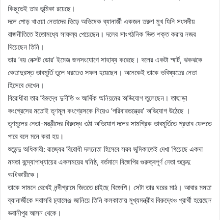
কিছুতেই তার ভূমিকা রয়েছে।
দলে পোড় খাওয়া নেতাদের ভিড়ে অভিষেক ব্যানার্জী একজন তরুণ মুখ যিনি সংসদীয়
রাজনীতিতে ইতোমধ্যে সাফল্য পেয়েছেন। দলের সাংগঠনিক ভিত শক্ত করায় নজর
দিয়েছেন তিনি।
তার ‘বয় নেক্সট ডোর’ ইমেজ জনসংযোগে সাহায্য করেছে। দলের একটা স্মার্ট, ঝকঝকে
কেতাদুরস্ত ভাবমূর্তি তুলে ধরতেও সফল হয়েছেন। অনেকেই তাকে ভবিষ্যতের নেতা
হিসেবে দেখেন।
বিরোধীরা তার বিরুদ্ধে দুর্নীতি ও আর্থিক অনিয়মের অভিযোগ তুলেছেন। তাছাড়া
কংগ্রেসের মতোই তৃণমূল কংগ্রেসকে নিয়েও ‘পরিবারতন্ত্রের’ অভিযোগ উঠেছে ।
তৃণমূলের নেতা-মন্ত্রীদের বিরুদ্ধে ওঠা অভিযোগ দলের সামগ্রিক ভাবমূর্তিতে প্রভাব ফেলতে
পারে বলে মনে করা হয়।
শুভেন্দু অধিকারী: রাজ্যের বিরোধী দলনেতা হিসেবে সরব ভূমিকাতেই দেখা গিয়েছে একদা
মমতা বন্দ্যোপাধ্যায়ের একসময়ের ঘনিষ্ঠ, বর্তমানে বিজেপির গুরুত্বপূর্ণ নেতা শুভেন্দু
অধিকারীকে।
তাকে সামনে রেখেই নন্দীগ্রামে জিততে চাইছে বিজেপি। সেটা তার ঘরের মাঠ। আবার মমতা
ব্যানার্জীকে সরাসরি চ্যালেঞ্জ জানিয়ে তিনি কলকাতায় মুখ্যমন্ত্রীর বিরুদ্ধেও প্রার্থী হয়েছেন
ভবানীপুর আসন থেকে।