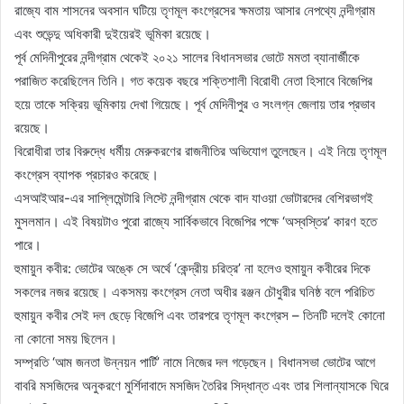
রাজ্যে বাম শাসনের অবসান ঘটিয়ে তৃণমূল কংগ্রেসের ক্ষমতায় আসার নেপথ্যে নন্দীগ্রাম
এবং শুভেন্দু অধিকারী দুইয়েরই ভূমিকা রয়েছে।
পূর্ব মেদিনীপুরের নন্দীগ্রাম থেকেই ২০২১ সালের বিধানসভার ভোটে মমতা ব্যানার্জীকে
পরাজিত করেছিলেন তিনি। গত কয়েক বছরে শক্তিশালী বিরোধী নেতা হিসাবে বিজেপির
হয়ে তাকে সক্রিয় ভূমিকায় দেখা গিয়েছে। পূর্ব মেদিনীপুর ও সংলগ্ন জেলায় তার প্রভাব
রয়েছে।
বিরোধীরা তার বিরুদ্ধে ধর্মীয় মেরুকরণের রাজনীতির অভিযোগ তুলেছেন। এই নিয়ে তৃণমূল
কংগ্রেস ব্যাপক প্রচারও করেছে।
এসআইআর-এর সাপ্লিমেন্টারি লিস্টে নন্দীগ্রাম থেকে বাদ যাওয়া ভোটারদের বেশিরভাগই
মুসলমান। এই বিষয়টাও পুরো রাজ্যে সার্বিকভাবে বিজেপির পক্ষে ‘অস্বস্তির’ কারণ হতে
পারে।
হুমায়ুন কবীর: ভোটের অঙ্কে সে অর্থে ‘কেন্দ্রীয় চরিত্র’ না হলেও হুমায়ুন কবীরের দিকে
সকলের নজর রয়েছে। একসময় কংগ্রেস নেতা অধীর রঞ্জন চৌধুরীর ঘনিষ্ঠ বলে পরিচিত
হুমায়ুন কবীর সেই দল ছেড়ে বিজেপি এবং তারপরে তৃণমূল কংগ্রেস – তিনটি দলেই কোনো
না কোনো সময় ছিলেন।
সম্প্রতি ‘আম জনতা উন্নয়ন পার্টি’ নামে নিজের দল গড়েছেন। বিধানসভা ভোটের আগে
বাবরি মসজিদের অনুকরণে মুর্শিদাবাদে মসজিদ তৈরির সিদ্ধান্ত এবং তার শিলান্যাসকে ঘিরে