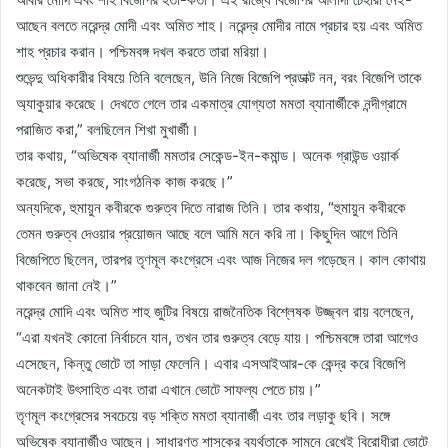
আছেন বলতে নরেন্দ্র মোদী এবং অমিত শাহ। নরেন্দ্র মোদীর নামে প্রচার হয় এবং অমিত
শাহ প্রচার করান। পশ্চিমবঙ্গ দখল করতে তারা মরিয়া।
শুভেন্দু অধিকারীর বিষয়ে তিনি বলেছেন, উনি নিজে বিজেপি প্রডাক্ট নন, বরং বিজেপি তাকে
অ্যাকুয়ার করেছে। দেখতে গেলে তার একমাত্র যোগ্যতা মমতা ব্যানার্জীকে নন্দীগ্রামে
পরাজিত করা,” বলছিলেন শিখা মুখার্জী।
তার কথায়, “অভিষেক ব্যানার্জী মমতার সেকেন্ড-ইন-কমান্ড। অনেক গ্রাউন্ড ওয়ার্ক
করেছে, সভা করছে, সাংগঠনিক কাজ করছে।”
অন্যদিকে, হুমায়ুন কবীরকে গুরুত্ব দিতে নারাজ তিনি। তার কথায়, “হুমায়ুন কবীরকে
তেমন গুরুত্ব দেওয়ার প্রয়োজন আছে বলে আমি মনে করি না। কিছুদিন আগে তিনি
বিজেপিতে ছিলেন, তারপর তৃণমূল কংগ্রেসে এবং আজ নিজের দল গড়েছেন। কাল কোথায়
থাকবেন জানা নেই।”
নরেন্দ্র মোদি এবং অমিত শাহ জুটির বিষয়ে রাজনৈতিক বিশ্লেষক উজ্জ্বল রায় বলেছেন,
“এরা যখনই কোনো নির্বাচনে যান, তখন তার গুরুত্ব বেড়ে যায়। পশ্চিমবঙ্গে তারা আগেও
এসেছেন, কিন্তু ভোটে তা সাড়া ফেলেনি। এবার এসআইআর-কে কেন্দ্র করে বিজেপি
অনেকটাই উৎসাহিত এবং তারা এখানে ভোটে সাফল্য পেতে চায়।”
তৃণমূল কংগ্রেসের সবচেয়ে বড় শক্তি মমতা ব্যানার্জী এবং তার লড়াকু ছবি। সঙ্গে
অভিষেক ব্যানার্জীও আছেন। সাধারণত শাসকের ব্যর্থতাকে সামনে রেখেই বিরোধীরা ভোটে