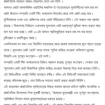
রাজনৈতিক ময়দানে আবার শোরগোল ফেলে দেন তিনি ।
আসন্ন ভোটে আসাদউদ্দিন ওয়াইসির মজলিস-ই-ইত্তেহাদুল মুসলিমীনের সঙ্গে তার দল
জোট বাঁধলেও সম্প্রতি একটি স্টিং অপারেশন বিতর্কের জেরে সেই জোট ভেঙে যায়।
মুর্শিদাবাদের নওদা এবং রেজিনগর থেকে ভোটে দাঁড়িয়েছেন তিনি। এই অঞ্চলে তার প্রভাব
রয়েছে। বিধানসভা নির্বাচনে এখানকার মুসলমান ভোট গুরুত্বপূর্ণ ভূমিকা পালন করতে পারে
বলে মনে করা হচ্ছে। মোট ১৮২টা আসনে প্রতিদ্বন্দ্বিতা করবে তার দল যার মধ্যে
নন্দীগ্রাম ও ভবানীপুরও আছে।
একাধিকবার দল বদল এবং বিতর্কিত মন্তব্যের জেরে বহুবার সমালোচনার মুখে পড়তে হয়েছে
তাকে। মুসলমান ভোট ‘কেটে’ অন্য দলকে ‘সুবিধা করিয়ে দেওয়ার’ অভিযোগ তুলেছে
বিজেপি এবং তৃণমূল কংগ্রেস – দুই দলই।
সম্প্রতি একটি স্টিং অপারেশনের ভিডিও প্রকাশ করেছে তৃণমূল কংগ্রেস। সেখানে তার
‘মুসলমান ভোট কেটে বিজেপিকে সুবিধা করিয়ে দেওয়ার’ উদ্দেশ্য নিয়ে কথা বলেছেন তিনি।
এই ভিডিওটিকে এআই নির্মিত বলেছেন কবীর। যদিও এই ভিডিওটি সমালোচনা তৈরি
করেছে পশ্চিমবঙ্গ জুড়ে। তবে ভিডিওর সত্যতা যাচাই করতে পারেনি বিবিসি।
এই কয়েকজন রাজনৈতিক ব্যক্তিত্বের বিষয়ে মতামত জানতে চাইলে প্রবীন সাংবাদিক ও
রাজনৈতিক বিশ্লেষক শিখা মুখার্জী বলেছেন, “রাজ্যের মুখ্যমন্ত্রী এবং তৃণমূল কংগ্রেসের
প্রতিষ্ঠাতা হিসাবে মমতা বন্দ্যোপাধ্যায়ের গুরুত্ব রয়েছে।
আবার মোদি এবং শাহ বিজেপির হর্তা-কর্তা। এই রাজ্যে বিজেপির আলাদা চেহারা নেই-