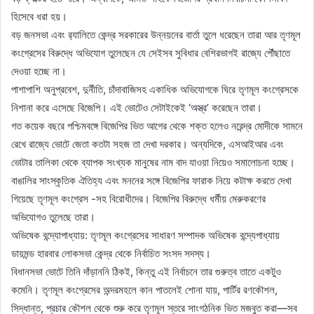
হিসেবে ধরা হয়।
বড় জনসভা এবং র‌্যালিতে কেন্দ্র সরকারের উন্নয়নের বার্তা তুলে ধরেছেন তারা আর তৃণমূল
কংগ্রেসের বিরুদ্ধে অভিযোগ তুলেছেন যে সেইসব সুবিধার বেশিরভাগই রাজ্যে পৌঁছাতে
দেওয়া হচ্ছে না।
পাশাপাশি অনুপ্রবেশ, দুর্নীতি, চাঁদাবাজিসহ একাধিক অভিযোগকে ঘিরে তৃণমূল কংগ্রেসকে
নিশানা করে এসেছে বিজেপি। এই ভোটেও সেটাইকেই ‘অস্ত্র’ করেছেন তারা।
গত কয়েক বছরে পশ্চিমবঙ্গে বিজেপির ভিত আগের থেকে শক্ত হলেও নরেন্দ্র মোদীকে সামনে
রেখে রাজ্যে ভোটে জেতা কতটা সহজ তা দেখা দরকার। অন্যদিকে, এসআইআর এবং
ভোটার তালিকা থেকে ব্যাপক সংখ্যক মানুষের নাম বাদ যাওয়া নিয়েও সমালোচনা হচ্ছে।
বাঙালির সাংস্কৃতিক ঐতিহ্য এবং মননের সঙ্গে বিজেপির ফারাক নিয়ে কটাক্ষ করতে দেখা
গিয়েছে তৃণমূল কংগ্রেস -সহ বিরোধীদের। বিজেপির বিরুদ্ধে ধর্মীয় মেরুকরণের
অভিযোগও তুলেছে তারা।
অভিষেক বন্দ্যোপাধ্যায়: তৃণমূল কংগ্রেসের সাধারণ সম্পাদক অভিষেক বন্দ্যেপাধ্যায়
ডায়মন্ড হারবার লোকসভা কেন্দ্র থেকে নির্বাচিত সংসদ সদস্য।
বিধানসভা ভোটে তিনি দাঁড়াননি ঠিকই, কিন্তু এই নির্বাচনে তার গুরুত্ব তাতে একটুও
কমেনি। তৃণমূল কংগ্রেসের অন্দরমহলে কান পাতলেই শোনা যায়, পার্টির রণকৌশল,
সিদ্ধান্ত, প্রচার কৌশল থেকে শুরু করে তৃণমূল স্তরে সাংগঠনিক ভিত মজবুত করা—সব