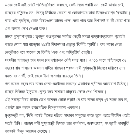
এদের কেউ এই ভোটে প্রতিদ্বন্দ্বিতা করছেন, কেউ নিজে প্রার্থী নন, কেউ আবার সেই
রাজ্যের বাসিন্দাও নন; কিন্তু নির্বাচনে কোনো না কোনোভাবে তারা উল্লেখযোগ্য ‘ফ্যাক্টর’।
কারা এই ব্যক্তি, কোন বিষয়গুলো তাদের পক্ষে যেতে পারে আর বিপক্ষেই বা কী যেতে পারে
এক ঝলকে দেখে নেওয়া যাক।
মমতা বন্দ্যোপাধ্যায় : তৃণমূল কংগ্রেসের সর্বোচ্চ নেত্রী মমতা বন্দ্যোপাধ্যায়কে প্রায়েই
বলতে শোনা যায় রাজ্যের ২৯৪টা বিধানসভা কেন্দ্রে ‘তিনিই প্রার্থী’। তার দলের নেতা
নেত্রীরাও বলে থাকেন যে তিনিই ‘এক এবং অদ্বিতীয়’ নেত্রী।
সংসদীয় গণতন্ত্রে তার সফর চার দশকেরও বেশি সময় ধরে। ২০১১ সালে পশ্চিমবঙ্গে ৩৪
বছরের বাম শাসনের অবসান ঘটিয়ে রাজ্যের প্রথম নারী মুখ্যমন্ত্রী হিসেবে দায়িত্ব নেন
মমতা ব্যানার্জী, সেই থেকে টানা ক্ষমতায় রয়েছেন তিনি।
গত কয়েক বছরে তার দলের নেতা-মন্ত্রীদের বিরুদ্ধে একাধিক দুর্নীতির অভিযোগ উঠেছে।
রাজ্যে বিভিন্ন ইস্যুকে কেন্দ্র করে সাধারণ মানুষের ক্ষোভ দেখা গিয়েছে।
এই সমস্ত বিষয় মাথায় রেখে আসন্ন ভোটে লড়াই যে তার দলের জন্য খুব সহজ হবে না,
এমনটা মনে করেন রাজনৈতিক বিশ্লেষকদের একাংশ।
মুখ্যমন্ত্রী নন, ‘দিদি’ বলেই নিজের পরিচয় সাধারণ মানুষের কাছে তুলে ধরতে দীর্ঘদিন ধরেই
সচেষ্ট তিনি। রাজ্যে নারী মুখ্যমন্ত্রী হিসাবে তার কার্যকাল, জনসংযোগ, সংগ্রামী ভাবমূর্তি
বরাবরই ভিন্ন আবেদন রেখেছে।