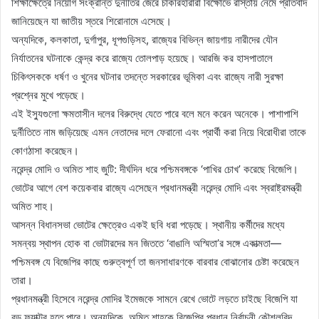
শিক্ষাক্ষেত্রে নিয়োগ সংক্রান্ত দুর্নীতির জেরে চাকরিহারারা বিক্ষোভে রাস্তায় নেমে প্রতিবাদ
জানিয়েছেন যা জাতীয় স্তরে শিরোনামে এসেছে।
অন্যদিকে, কলকাতা, দুর্গাপুর, ধূপগুড়িসহ, রাজ্যের বিভিন্ন জায়গায় নারীদের যৌন
নির্যাতনের ঘটনাকে কেন্দ্র করে রাজ্যে তোলপাড় হয়েছে। আরজি কর হাসপাতালে
চিকিৎসককে ধর্ষণ ও খুনের ঘটনার তদন্তে সরকারের ভূমিকা এবং রাজ্যে নারী সুরক্ষা
প্রশ্নের মুখে পড়েছে।
এই ইস্যুগুলো ক্ষমতাসীন দলের বিরুদ্ধে যেতে পারে বলে মনে করেন অনেকে। পাশাপাশি
দুর্নীতিতে নাম জড়িয়েছে এমন নেতাদের দলে ফেরানো এবং প্রার্থী করা নিয়ে বিরোধীরা তাকে
কোণঠাসা করেছেন।
নরেন্দ্র মোদি ও অমিত শাহ জুটি: দীর্ঘদিন ধরে পশ্চিমবঙ্গকে ‘পাখির চোখ’ করেছে বিজেপি।
ভোটের আগে বেশ কয়েকবার রাজ্যে এসেছেন প্রধানমন্ত্রী নরেন্দ্র মোদি এবং স্বরাষ্ট্রমন্ত্রী
অমিত শাহ।
আসন্ন বিধানসভা ভোটের ক্ষেত্রেও একই ছবি ধরা পড়েছে। স্থানীয় কর্মীদের মধ্যে
সমন্বয় স্থাপন হোক বা ভোটারদের মন জিততে ‘বাঙালি অস্মিতা’র সঙ্গে একাত্মতা—
পশ্চিমবঙ্গ যে বিজেপির কাছে গুরুত্বপূর্ণ তা জনসাধারণকে বারবার বোঝানোর চেষ্টা করেছেন
তারা।
প্রধানমন্ত্রী হিসেবে নরেন্দ্র মোদির ইমেজকে সামনে রেখে ভোটে লড়তে চাইছে বিজেপি যা
বড় ফ্যাক্টর হতে পারে। অন্যদিকে, অমিত শাহকে বিজেপির প্রধান নির্বাচনী কৌশলবিদ