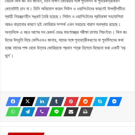
বৈঠকে কিম জং উন জানান, তিনি দক্ষিণ কোরিয়ার সঙ্গে পুনর্মিলন বা পুনরেকত্রীকরণ
কোনোটাই চান না। তিনি অভিযোগ করেন সিউল ও ওয়াশিংটনের কারণেই উপদ্বীপটিতে
স্থায়ী নিয়ন্ত্রণহীন সঙ্কট তৈরি হয়েছে। সিউল ও ওয়াশিংটনের প্রতিরক্ষা সহযোগিতা
আরও বাড়ানোর কারণে দুই কোরিয়ার সম্পর্ক এখন সবচেয়ে খারাপ অবস্থায় রয়েছে।
অন্যদিকে এ বছর আগের সব রেকর্ড ভেঙে মারণাস্ত্রের পরীক্ষা চালায় পিয়ংইয়ং। কিম জং
উনের উদ্ধৃতি দিয়ে কেসিএনএ জানায়, যাদের সঙ্গে পুনরেত্রীকরণের বা পুনর্মিলনের কথা
হচ্ছে তাদের পক্ষ থেকে উত্তর কোরিয়াকে প্রধান শত্রু হিসেবে বিবেচনা করা একটি ‘বড়
ভুল’।