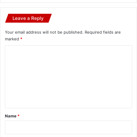
Leave a Reply
Your email address will not be published.
Required fields are
marked
*
C
o
m
m
e
n
t
*
Name
*