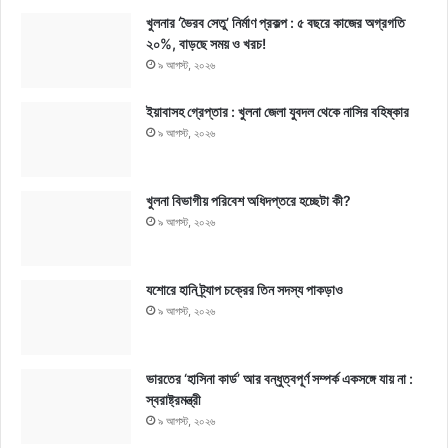
খুলনার ‘ভৈরব সেতু’ নির্মাণ প্রকল্প : ৫ বছরে কাজের অগ্রগতি
২০%, বাড়ছে সময় ও খরচ!
৯ আগস্ট, ২০২৬
ইয়াবাসহ গ্রেপ্তার : খুলনা জেলা যুবদল থেকে নাসির বহিষ্কার
৯ আগস্ট, ২০২৬
খুলনা বিভাগীয় পরিবেশ অধিদপ্তরে হচ্ছেটা কী?
৯ আগস্ট, ২০২৬
যশোরে হানি ট্র্যাপ চক্রের তিন সদস্য পাকড়াও
৯ আগস্ট, ২০২৬
ভারতের ‘হাসিনা কার্ড’ আর বন্ধুত্বপূর্ণ সম্পর্ক একসঙ্গে যায় না :
স্বরাষ্ট্রমন্ত্রী
৯ আগস্ট, ২০২৬