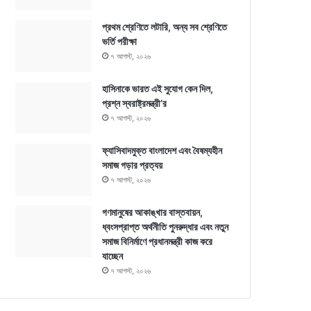
প্রথম শ্রেণিতে লটারি, অন্য সব শ্রেণিতে
ভর্তি পরীক্ষা
৭ আগস্ট, ২০২৬
হাসিনাকে ভারত এই সুযোগ কেন দিল,
প্রশ্ন স্বরাষ্ট্রমন্ত্রী’র
৭ আগস্ট, ২০২৬
ফ্যাসিবাদমুক্ত বাংলাদেশ এবং বৈষম্যহীন
সমাজ গড়ার প্রত্যয়
৭ আগস্ট, ২০২৬
গণমানুষের আকাঙ্খার বাস্তবায়ন,
ধ্বংসপ্রাপ্ত অর্থনীতি পুনরুদ্ধার এবং নতুন
সমাজ বিনির্মাণে প্রধানমন্ত্রী কাজ করে
যাচ্ছেন
৭ আগস্ট, ২০২৬