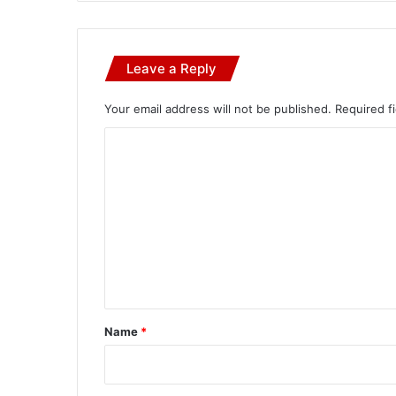
Leave a Reply
Your email address will not be published.
Required f
C
o
m
m
e
n
t
*
Name
*