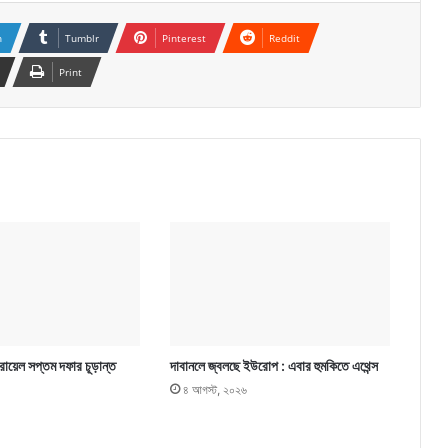
n
Tumblr
Pinterest
Reddit
Print
ায়েল সপ্তম দফার চূড়ান্ত
দাবানলে জ্বলছে ইউরোপ : এবার হুমকিতে এথেন্স
৪ আগস্ট, ২০২৬