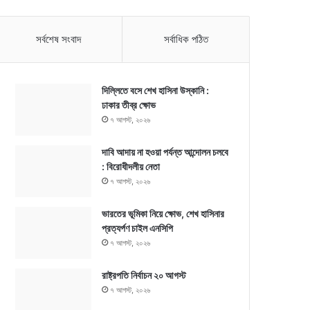
সর্বশেষ সংবাদ
সর্বাধিক পঠিত
দিল্লিতে বসে শেখ হাসিনা উস্কানি :
ঢাকার তীব্র ক্ষোভ
৭ আগস্ট, ২০২৬
দাবি আদায় না হওয়া পর্যন্ত আন্দোলন চলবে
: বিরোধীদলীয় নেতা
৭ আগস্ট, ২০২৬
ভারতের ভূমিকা নিয়ে ক্ষোভ, শেখ হাসিনার
প্রত্যর্পণ চাইল এনসিপি
৭ আগস্ট, ২০২৬
রাষ্ট্রপতি নির্বাচন ২০ আগস্ট
৭ আগস্ট, ২০২৬