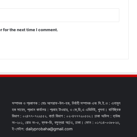
r for the next time I comment.
সম্পাদক ও প্রকাশক : মোঃ আশরাফ-উল-হক, নির্বাহী সম্পাদক এবং সি.ই.ও : এনামুল
হক সাহেদ, প্রধান কার্যালয় : প্রবাহ টাওয়ার, ৩ কে,ডি,এ এভিনিউ, খুলনা। বাণিজ্যিক
বিভাগ : ০২৪৭৭-৭২২৫৫২. বার্তা বিভাগ : ০২-৪৭৭৭২০৫৩২। ঢাকা অফিস : হাউজ
নং-২০১, রোড নং-৫, ব্লক-ডি, বসুন্ধরা আ/এ, ঢাকা। ফোন : ০১৭১৪-০৩৮৮২৩,
ই-মেইল: dailyprobaha@gmail.com