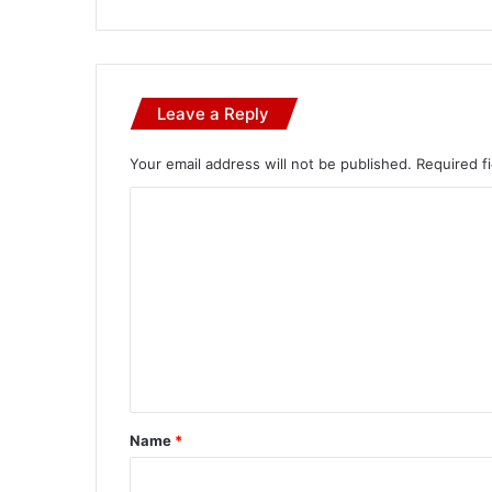
Leave a Reply
Your email address will not be published.
Required f
C
o
m
m
e
n
t
*
Name
*