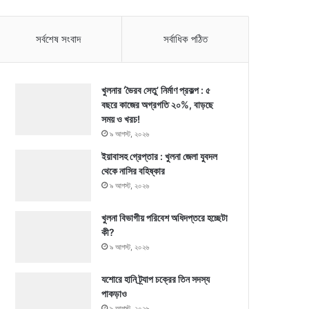
সর্বশেষ সংবাদ
সর্বাধিক পঠিত
খুলনার ‘ভৈরব সেতু’ নির্মাণ প্রকল্প : ৫
বছরে কাজের অগ্রগতি ২০%, বাড়ছে
সময় ও খরচ!
৯ আগস্ট, ২০২৬
ইয়াবাসহ গ্রেপ্তার : খুলনা জেলা যুবদল
থেকে নাসির বহিষ্কার
৯ আগস্ট, ২০২৬
খুলনা বিভাগীয় পরিবেশ অধিদপ্তরে হচ্ছেটা
কী?
৯ আগস্ট, ২০২৬
যশোরে হানি ট্র্যাপ চক্রের তিন সদস্য
পাকড়াও
৯ আগস্ট, ২০২৬