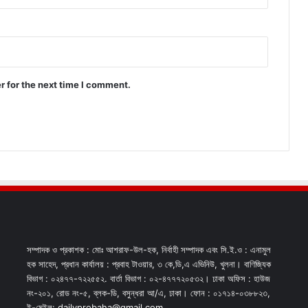
r for the next time I comment.
সম্পাদক ও প্রকাশক : মোঃ আশরাফ-উল-হক, নির্বাহী সম্পাদক এবং সি.ই.ও : এনামুল
হক সাহেদ, প্রধান কার্যালয় : প্রবাহ টাওয়ার, ৩ কে,ডি,এ এভিনিউ, খুলনা। বাণিজ্যিক
বিভাগ : ০২৪৭৭-৭২২৫৫২. বার্তা বিভাগ : ০২-৪৭৭৭২০৫৩২। ঢাকা অফিস : হাউজ
নং-২০১, রোড নং-৫, ব্লক-ডি, বসুন্ধরা আ/এ, ঢাকা। ফোন : ০১৭১৪-০৩৮৮২৩,
ই-মেইল: dailyprobaha@gmail.com