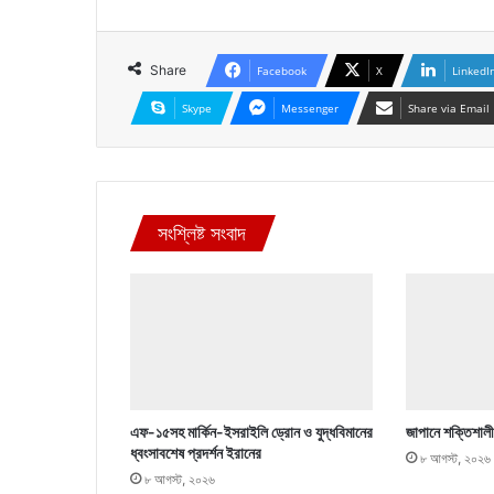
Share
Facebook
X
LinkedI
Skype
Messenger
Share via Email
সংশ্লিষ্ট সংবাদ
এফ-১৫সহ মার্কিন-ইসরাইলি ড্রোন ও যুদ্ধবিমানের
জাপানে শক্তিশালী
ধ্বংসাবশেষ প্রদর্শন ইরানের
৮ আগস্ট, ২০২৬
৮ আগস্ট, ২০২৬