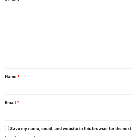
C
o
m
m
e
n
t
*
Name
*
Email
*
Save my name, email, and website in this browser for the next