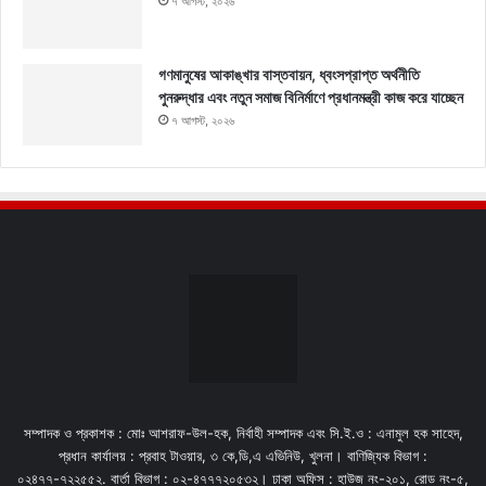
৭ আগস্ট, ২০২৬
গণমানুষের আকাঙ্খার বাস্তবায়ন, ধ্বংসপ্রাপ্ত অর্থনীতি
পুনরুদ্ধার এবং নতুন সমাজ বিনির্মাণে প্রধানমন্ত্রী কাজ করে যাচ্ছেন
৭ আগস্ট, ২০২৬
সম্পাদক ও প্রকাশক : মোঃ আশরাফ-উল-হক, নির্বাহী সম্পাদক এবং সি.ই.ও : এনামুল হক সাহেদ,
প্রধান কার্যালয় : প্রবাহ টাওয়ার, ৩ কে,ডি,এ এভিনিউ, খুলনা। বাণিজ্যিক বিভাগ :
০২৪৭৭-৭২২৫৫২. বার্তা বিভাগ : ০২-৪৭৭৭২০৫৩২। ঢাকা অফিস : হাউজ নং-২০১, রোড নং-৫,