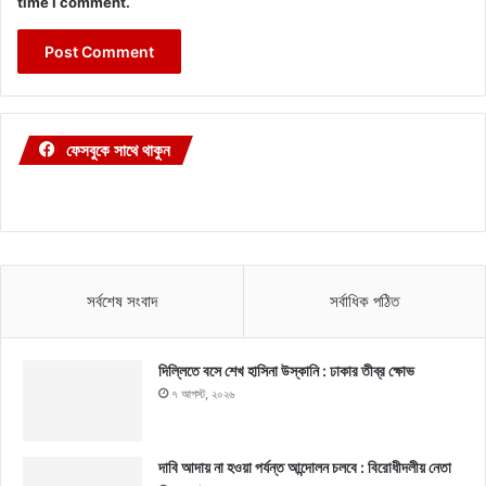
time I comment.
ফেসবুকে সাথে থাকুন
সর্বশেষ সংবাদ
সর্বাধিক পঠিত
দিল্লিতে বসে শেখ হাসিনা উস্কানি : ঢাকার তীব্র ক্ষোভ
৭ আগস্ট, ২০২৬
দাবি আদায় না হওয়া পর্যন্ত আন্দোলন চলবে : বিরোধীদলীয় নেতা