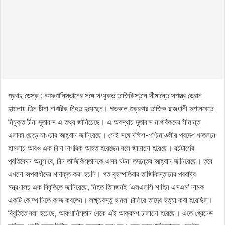
প্রবাহ ডেস্ক : আফগানিস্তানের সঙ্গে সংযুক্ত তাজিকিস্তান সীমান্তে সশস্ত্র ড্রোন
হামলায় তিন চীনা নাগরিক নিহত হয়েছেন। গতকাল শুক্রবার তাজিক রাজধানী দুশানবেতে
নিযুক্ত চীনা দূতাবাস এ তথ্য জানিয়েছে। এ অবস্থায় দূতাবাস নাগরিকদের সীমান্ত
এলাকা ছেড়ে যাওয়ার আহ্বান জানিয়েছে। সেই সঙ্গে দক্ষিণ-পশ্চিমাঞ্চলীয় প্রদেশ খাতলনে
হামলায় আরও এক চীনা নাগরিক আহত হয়েছেন বলে জানানো হয়েছে। রয়টার্সের
প্রতিবেদন অনুসারে, চীন তাজিকিস্তানকে এসব ঘটনা তদন্তের আহ্বান জানিয়েছে। তবে
এখনো অপরাধীদের শনাক্ত করা হয়নি। গত বৃহস্পতিবার তাজিকিস্তানের পররাষ্ট্র
মন্ত্রণালয় এক বিবৃতিতে জানিয়েছে, নিহত তিনজনই ‘এলএলসি শাহিন এসএম’ নামক
একটি কোম্পানিতে কাজ করতেন। লক্ষ্যবস্তু হামলা চালিয়ে তাদের হত্যা করা হয়েছিল।
বিবৃতিতে বলা হয়েছে, আফগানিস্তান থেকে এই আক্রমণ চালানো হয়েছে। এতে গ্রেনেড