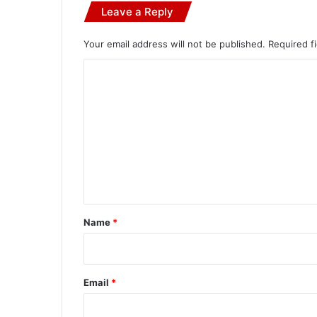
Leave a Reply
Your email address will not be published.
Required f
C
o
m
m
e
n
t
*
Name
*
Email
*