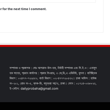
r for the next time I comment.
সম্পাদক ও প্রকাশক : মোঃ আশরাফ-উল-হক, নির্বাহী সম্পাদক এবং সি.ই.ও : এনামুল
হক সাহেদ, প্রধান কার্যালয় : প্রবাহ টাওয়ার, ৩ কে,ডি,এ এভিনিউ, খুলনা। বাণিজ্যিক
বিভাগ : ০২৪৭৭-৭২২৫৫২. বার্তা বিভাগ : ০২-৪৭৭৭২০৫৩২। ঢাকা অফিস : হাউজ
নং-২০১, রোড নং-৫, ব্লক-ডি, বসুন্ধরা আ/এ, ঢাকা। ফোন : ০১৭১৪-০৩৮৮২৩,
ই-মেইল: dailyprobaha@gmail.com