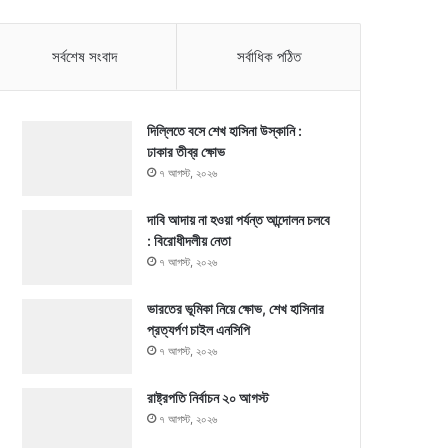
সর্বশেষ সংবাদ
সর্বাধিক পঠিত
দিল্লিতে বসে শেখ হাসিনা উস্কানি :
ঢাকার তীব্র ক্ষোভ
৭ আগস্ট, ২০২৬
দাবি আদায় না হওয়া পর্যন্ত আন্দোলন চলবে
: বিরোধীদলীয় নেতা
৭ আগস্ট, ২০২৬
ভারতের ভূমিকা নিয়ে ক্ষোভ, শেখ হাসিনার
প্রত্যর্পণ চাইল এনসিপি
৭ আগস্ট, ২০২৬
রাষ্ট্রপতি নির্বাচন ২০ আগস্ট
৭ আগস্ট, ২০২৬