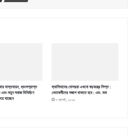
ার বাস্তবায়ন, ধ্বংসপ্রাপ্ত
ফ্যাসিবাদের দোসররা এখনো ষড়যন্ত্রে লিপ্ত :
র এবং নতুন সমাজ বিনির্মাণে
নেতাকর্মীদের সজাগ থাকতে হবে : এড. মনা
করে যাচ্ছেন
৭ আগস্ট, ২০২৬