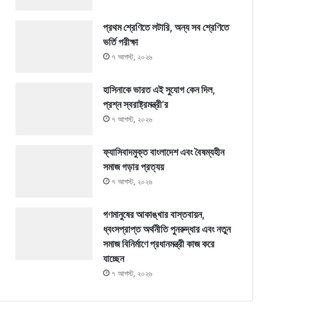
প্রথম শ্রেণিতে লটারি, অন্য সব শ্রেণিতে
ভর্তি পরীক্ষা
৭ আগস্ট, ২০২৬
হাসিনাকে ভারত এই সুযোগ কেন দিল,
প্রশ্ন স্বরাষ্ট্রমন্ত্রী’র
৭ আগস্ট, ২০২৬
ফ্যাসিবাদমুক্ত বাংলাদেশ এবং বৈষম্যহীন
সমাজ গড়ার প্রত্যয়
৭ আগস্ট, ২০২৬
গণমানুষের আকাঙ্খার বাস্তবায়ন,
ধ্বংসপ্রাপ্ত অর্থনীতি পুনরুদ্ধার এবং নতুন
সমাজ বিনির্মাণে প্রধানমন্ত্রী কাজ করে
যাচ্ছেন
৭ আগস্ট, ২০২৬