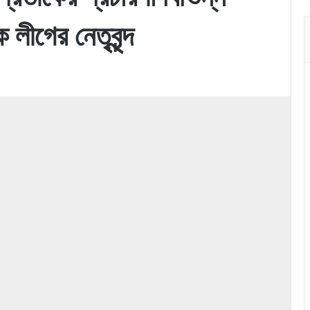
 লীগের নেতৃবৃন্দ