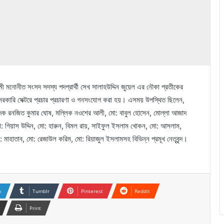
মী মনোনীত সংসদ সদস্য পদপ্রার্থী সেখ সালাহউদ্দিন জুয়েল এর নৌকা প্রতীকের
ন সরকারি সেক্টরে প্রচার প্রচারণা ও গনসংযোগ করা হয়। এসময় উপস্থিত ছিলেন,
পাদক রনজিত কুমার ঘোষ, মল্লিক নওশের আলী, মো: বাবুল হোসেন, মোল্লা আজাদ
মো: গিয়াস উদ্দিন, মো: হারুন, বিমল রায়, সাইফুল ইসলাম খোকন, মো: আসলাম,
 মাহাতাব, মো: রেজাউল করিম, মো: রিয়াজুল ইসলামসহ বিভিন্ন প্রমূখ নেতৃবৃন্দ।
n
Tumblr
Pinterest
Reddit
Print