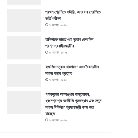
প্রথম শ্রেণিতে লটারি, অন্য সব শ্রেণিতে
ভর্তি পরীক্ষা
৭ আগস্ট, ২০২৬
হাসিনাকে ভারত এই সুযোগ কেন দিল,
প্রশ্ন স্বরাষ্ট্রমন্ত্রী’র
৭ আগস্ট, ২০২৬
ফ্যাসিবাদমুক্ত বাংলাদেশ এবং বৈষম্যহীন
সমাজ গড়ার প্রত্যয়
৭ আগস্ট, ২০২৬
গণমানুষের আকাঙ্খার বাস্তবায়ন,
ধ্বংসপ্রাপ্ত অর্থনীতি পুনরুদ্ধার এবং নতুন
সমাজ বিনির্মাণে প্রধানমন্ত্রী কাজ করে
যাচ্ছেন
৭ আগস্ট, ২০২৬