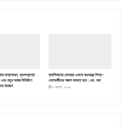
ার বাস্তবায়ন, ধ্বংসপ্রাপ্ত
ফ্যাসিবাদের দোসররা এখনো ষড়যন্ত্রে লিপ্ত :
র এবং নতুন সমাজ বিনির্মাণে
নেতাকর্মীদের সজাগ থাকতে হবে : এড. মনা
করে যাচ্ছেন
৭ আগস্ট, ২০২৬