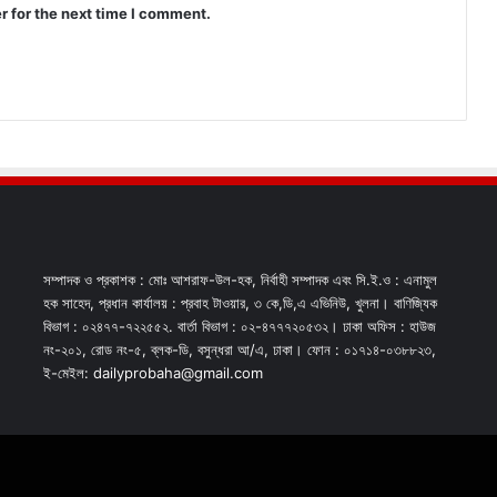
r for the next time I comment.
সম্পাদক ও প্রকাশক : মোঃ আশরাফ-উল-হক, নির্বাহী সম্পাদক এবং সি.ই.ও : এনামুল
হক সাহেদ, প্রধান কার্যালয় : প্রবাহ টাওয়ার, ৩ কে,ডি,এ এভিনিউ, খুলনা। বাণিজ্যিক
বিভাগ : ০২৪৭৭-৭২২৫৫২. বার্তা বিভাগ : ০২-৪৭৭৭২০৫৩২। ঢাকা অফিস : হাউজ
নং-২০১, রোড নং-৫, ব্লক-ডি, বসুন্ধরা আ/এ, ঢাকা। ফোন : ০১৭১৪-০৩৮৮২৩,
ই-মেইল: dailyprobaha@gmail.com