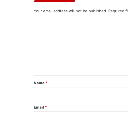
Your email address will not be published.
Required f
C
o
m
m
e
n
t
*
Name
*
Email
*