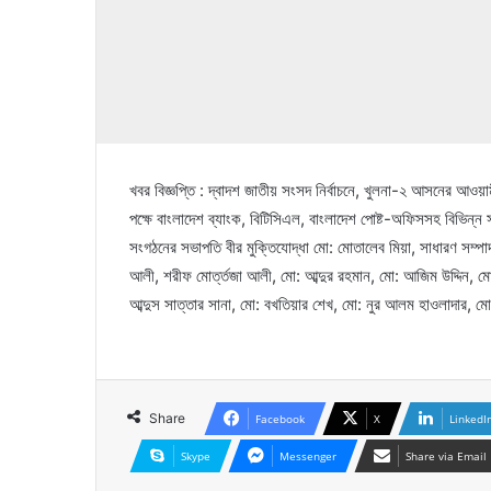
খবর বিজ্ঞপ্তি : দ্বাদশ জাতীয় সংসদ নির্বাচনে, খুলনা-২ আসনের আওয়া
পক্ষে বাংলাদেশ ব্যাংক, বিটিসিএল, বাংলাদেশ পোষ্ট-অফিসসহ বিভিন্
সংগঠনের সভাপতি বীর মুক্তিযোদ্ধা মো: মোতালেব মিয়া, সাধারণ সম্
আলী, শরীফ মোর্ত্তজা আলী, মো: আব্দুর রহমান, মো: আজিম উদ্দিন, 
আব্দুস সাত্তার সানা, মো: বখতিয়ার শেখ, মো: নুর আলম হাওলাদার, মো:
Share
Facebook
X
LinkedI
Skype
Messenger
Share via Email