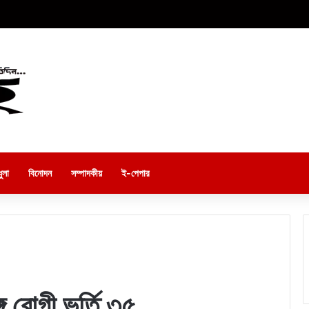
ুলা
বিনোদন
সম্পাদকীয়
ই-পেপার
ু রোগী ভর্তি ৩৫