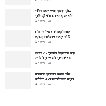
সাকিবের দেশে ফেরার প্রশ্নে ক্রীড়া
প্রতিমন্ত্রীÑ‘আর কোনো সুযোগ নেই’
৭ আগস্ট, ২০২৬
ইবির ৪৪ শিক্ষকের বিরুদ্ধে নৈরাজ্য
ষড়যন্ত্রের অভিযোগ তদন্তে কমিটি
৭ আগস্ট, ২০২৬
কয়রার ১৪২ প্রাথমিক বিদ্যালয়ের মধ্যে
৮৩ টি বিদ্যালয়ে নেই প্রধান শিক্ষক
৭ আগস্ট, ২০২৬
বাগেরহাটে পৃথকভাবে অজ্ঞাত নারীর
অর্ধগলিত ও এক কিশোরীর লাশ উদ্ধার
৭ আগস্ট, ২০২৬