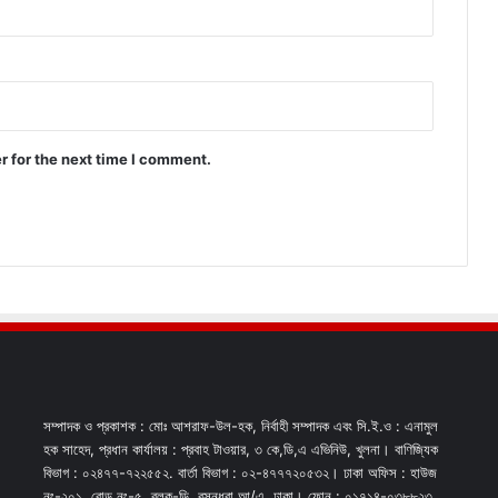
r for the next time I comment.
সম্পাদক ও প্রকাশক : মোঃ আশরাফ-উল-হক, নির্বাহী সম্পাদক এবং সি.ই.ও : এনামুল
হক সাহেদ, প্রধান কার্যালয় : প্রবাহ টাওয়ার, ৩ কে,ডি,এ এভিনিউ, খুলনা। বাণিজ্যিক
বিভাগ : ০২৪৭৭-৭২২৫৫২. বার্তা বিভাগ : ০২-৪৭৭৭২০৫৩২। ঢাকা অফিস : হাউজ
নং-২০১, রোড নং-৫, ব্লক-ডি, বসুন্ধরা আ/এ, ঢাকা। ফোন : ০১৭১৪-০৩৮৮২৩,