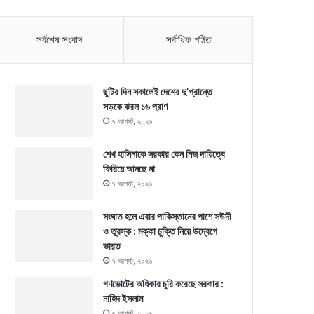
সর্বশেষ সংবাদ
সর্বাধিক পঠিত
ছুটির দিন সকালেই দেশের দু’প্রান্তে
সড়কে ঝরল ১৬ প্রাণ
৭ আগস্ট, ২০২৬
শেখ হাসিনাকে সরকার কেন নিজ দায়িত্বে
ফিরিয়ে আনছে না
৭ আগস্ট, ২০২৬
সংঘাত হলে এবার পাকিস্তানের পাশে সউদী
ও তুরস্ক : মক্কা চুক্তি নিয়ে উদ্বেগে
ভারত
৭ আগস্ট, ২০২৬
গণভোটের অধিকার চুরি করেছে সরকার :
নাহিদ ইসলাম
৭ আগস্ট, ২০২৬