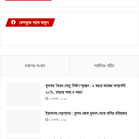
ফেসবুকে সাথে থাকুন
সর্বশেষ সংবাদ
সর্বাধিক পঠিত
খুলনার ‘ভৈরব সেতু’ নির্মাণ প্রকল্প : ৫ বছরে কাজের অগ্রগতি
২০%, বাড়ছে সময় ও খরচ!
৯ আগস্ট, ২০২৬
ইয়াবাসহ গ্রেপ্তার : খুলনা জেলা যুবদল থেকে নাসির বহিষ্কার
৯ আগস্ট, ২০২৬