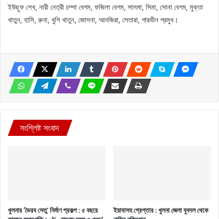
ইউছুফ শেখ, নারী নেত্রী চম্পা বেগম, ফজিলা বেগম, সালমা, সিমা, সোনা বেগম, মুক্তা
খাতুন, হাসি, রুনা, খুশি খাতুন, জোসনা, আনজিরা, সেতারা, পারভীন প্রমুখ।
সংশ্লিষ্ট সংবাদ
খুলনার ‘ভৈরব সেতু’ নির্মাণ প্রকল্প : ৫ বছরে
ইয়াবাসহ গ্রেপ্তার : খুলনা জেলা যুবদল থেকে