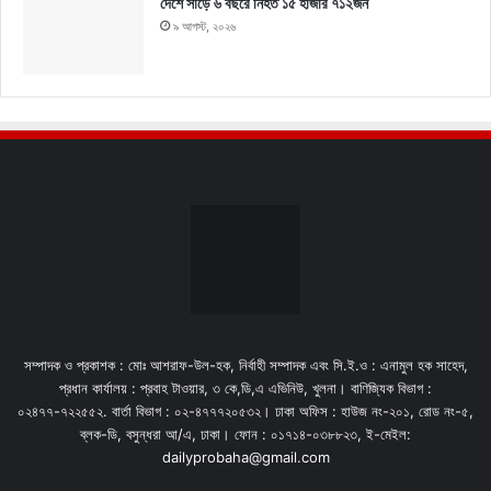
দেশে সাড়ে ৬ বছরে নিহত ১৫ হাজার ৭১২জন
৯ আগস্ট, ২০২৬
সম্পাদক ও প্রকাশক : মোঃ আশরাফ-উল-হক, নির্বাহী সম্পাদক এবং সি.ই.ও : এনামুল হক সাহেদ,
প্রধান কার্যালয় : প্রবাহ টাওয়ার, ৩ কে,ডি,এ এভিনিউ, খুলনা। বাণিজ্যিক বিভাগ :
০২৪৭৭-৭২২৫৫২. বার্তা বিভাগ : ০২-৪৭৭৭২০৫৩২। ঢাকা অফিস : হাউজ নং-২০১, রোড নং-৫,
ব্লক-ডি, বসুন্ধরা আ/এ, ঢাকা। ফোন : ০১৭১৪-০৩৮৮২৩, ই-মেইল:
dailyprobaha@gmail.com