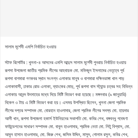
সালাম মূর্শেদী এমপি নির্বাচিত হওয়ায়
স্টাফ রিপোর্টার : খুলনা-৪ আসনের এমপি আব্দুস সালাম মূর্শেদী পুনরায় নির্বাচিত হওয়ায়
রূপসা উপজেলা জাতীয় শ্রমিক লীগের আহবায়ক মো. মফিজুল ইসলামের নেতৃত্বে পূর্ব
রূপসা বাগমারা গণকবর স্থান সংলগ্ন এলাকার মানুষ ও বাগমারা দক্ষিনডাঙ্গা খাল পাড়
এলাকাবাসী, ঢাকার রোড এলাকা, ব্যাংকের মোড়, পূর্ব রূপসা বাস স্ট্যান্ড চত্বর সহ বিভিন্ন
এলাকায় আনন্দ উৎসাহের মধ্যে দিয়ে মিষ্টি বিতরণ করা হয়েছে। মঙ্গলবার (৯ জানুয়ারি)
বিকেল ৩ টায় এ মিষ্টি বিতরণ করা হয়। এসময় উপস্থিত ছিলেন, খুলনা জেলা শ্রমিক
লীগের দপ্তর সম্পাদক মো. বোরহান হাওলাদার, জেলা শ্রমিক লীগের সদস্য মো. হায়দার
আলী খান, রূপসা উপজেলা হকার্স ইউনিয়নের সভাপতি মো. কবির শেখ, বঙ্গবন্ধু গবেষণা
ফাউন্ডেশনের সাধারণ সম্পাদক মো. বাবুল হাওলাদার, শ্রমিক নেতা মো. লিটু বিশ্বাস, মো.
আবুল হাসান হাওলাদার, মো. জিরু শেখ, জসিম উদ্দিন, মাসুদ, গোলাম রসুল, কবির শেখ,