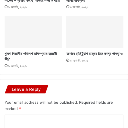
কাজের অগ্রগতি ২০%, বাড়ছে সময় ও খরচ!
নাসির বহিষ্কার
৯ আগস্ট, ২০২৬
৯ আগস্ট, ২০২৬
খুলনা বিভাগীয় পরিবেশ অধিদপ্তরে হচ্ছেটা
যশোরে হানি ট্র্যাপ চক্রের তিন সদস্য পাকড়াও
কী?
৯ আগস্ট, ২০২৬
৯ আগস্ট, ২০২৬
Leave a Reply
Your email address will not be published.
Required fields are
marked
*
C
o