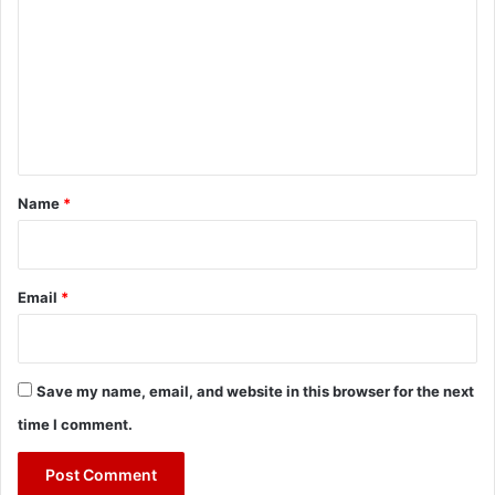
m
m
e
n
t
*
Name
*
Email
*
Save my name, email, and website in this browser for the next
time I comment.