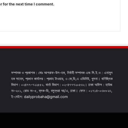
r for the next time I comment.
সম্পাদক ও প্রকাশক : মোঃ আশরাফ-উল-হক, নির্বাহী সম্পাদক এবং সি.ই.ও : এনামুল
হক সাহেদ, প্রধান কার্যালয় : প্রবাহ টাওয়ার, ৩ কে,ডি,এ এভিনিউ, খুলনা। বাণিজ্যিক
বিভাগ : ০২৪৭৭-৭২২৫৫২. বার্তা বিভাগ : ০২-৪৭৭৭২০৫৩২। ঢাকা অফিস : হাউজ
নং-২০১, রোড নং-৫, ব্লক-ডি, বসুন্ধরা আ/এ, ঢাকা। ফোন : ০১৭১৪-০৩৮৮২৩,
ই-মেইল: dailyprobaha@gmail.com