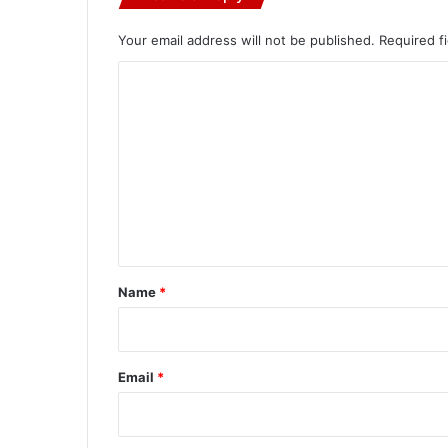
Your email address will not be published.
Required f
C
o
m
m
e
n
t
*
Name
*
Email
*