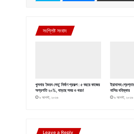
সংশ্লিষ্ট সংবাদ
খুলনার ‘ভৈরব সেতু’ নির্মাণ প্রকল্প : ৫ বছরে কাজের
ইয়াবাসহ গ্রেপ্তা
অগ্রগতি ২০%, বাড়ছে সময় ও খরচ!
নাসির বহিষ্কার
৯ আগস্ট, ২০২৬
৯ আগস্ট, ২০২৬
Leave a Reply