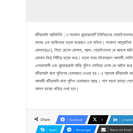
বটিয়াঘাটা প্রতিনিধি ঃ গতকাল ভান্ডারকোর্ট ইউনিয়নের নোয়াইলতলায়
নামের এক ব্যক্তিকে হত্যা করেছেন এক মহিলা। গতকাল আনুমানিক দু
মোল্লা(৪৫), পিতা: রাশেদ মোল্লা, গ্রাম: নোয়াইলতলা কে জায়গা জ
কোদাল দিয়ে পিটিয়ে হত্যা করে। হত্যা সময় ঘটনাস্থলে আসামী সোফি
এলাকাবাসী এবং ভান্ডারকোট ফাঁড়ি পুলিশ সোফিয়া বেগম কে আটক করে
বটিয়াঘাটা থানা পুলিশের হেফাজতে নেওয়া হয়। এ প্রসঙ্গে বটিয়াঘাটা থা
আসামী বটিয়াঘাটা থানা পুলিশ হেফাজতে আছে। লাশ ময়না তদন্ত শেষে 
আসল রহস্য খতিয়ে দেখা হবে।
Share
Facebook
X
LinkedI
Skype
Messenger
Share via Email