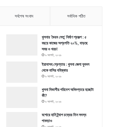
সর্বশেষ সংবাদ
সর্বাধিক পঠিত
খুলনার ‘ভৈরব সেতু’ নির্মাণ প্রকল্প : ৫
বছরে কাজের অগ্রগতি ২০%, বাড়ছে
সময় ও খরচ!
৯ আগস্ট, ২০২৬
ইয়াবাসহ গ্রেপ্তার : খুলনা জেলা যুবদল
থেকে নাসির বহিষ্কার
৯ আগস্ট, ২০২৬
খুলনা বিভাগীয় পরিবেশ অধিদপ্তরে হচ্ছেটা
কী?
৯ আগস্ট, ২০২৬
যশোরে হানি ট্র্যাপ চক্রের তিন সদস্য
পাকড়াও
৯ আগস্ট, ২০২৬