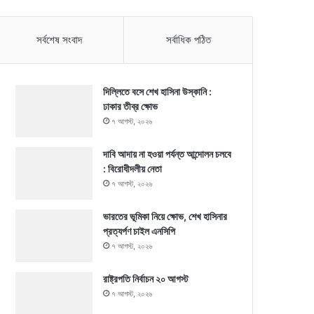
সর্বশেষ সংবাদ
সর্বাধিক পঠিত
দিল্লিতে বসে শেখ হাসিনা উস্কানি :
ঢাকার তীব্র ক্ষোভ
৭ আগস্ট, ২০২৬
দাবি আদায় না হওয়া পর্যন্ত আন্দোলন চলবে
: বিরোধীদলীয় নেতা
৭ আগস্ট, ২০২৬
ভারতের ভূমিকা নিয়ে ক্ষোভ, শেখ হাসিনার
প্রত্যর্পণ চাইল এনসিপি
৭ আগস্ট, ২০২৬
রাষ্ট্রপতি নির্বাচন ২০ আগস্ট
৭ আগস্ট, ২০২৬