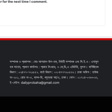
r for the next time I comment.
সম্পাদক ও প্রকাশক : মোঃ আশরাফ-উল-হক, নির্বাহী সম্পাদক এবং সি.ই.ও : এনামুল
হক সাহেদ, প্রধান কার্যালয় : প্রবাহ টাওয়ার, ৩ কে,ডি,এ এভিনিউ, খুলনা। বাণিজ্যিক
বিভাগ : ০২৪৭৭-৭২২৫৫২. বার্তা বিভাগ : ০২-৪৭৭৭২০৫৩২। ঢাকা অফিস : হাউজ
নং-২০১, রোড নং-৫, ব্লক-ডি, বসুন্ধরা আ/এ, ঢাকা। ফোন : ০১৭১৪-০৩৮৮২৩,
ই-মেইল: dailyprobaha@gmail.com