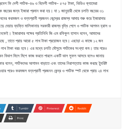
রিত প্রবেশ ফি দেশী পর্যটক-৪৬ ও বিদেশী পর্যটক- ৫৭৫ টাকা, ভিডিও ক্যামেরা
এক বছরের জন্য ইজারা প্রদান করা হয়। যা ১ জানুয়ারী থেকে চলতি বছরের ৩১
দরবনের করমজল ও বন্যপ্রানী প্রজনন কেন্দ্রের রাজস্ব আদায় শুরু করে ইজারাদার
েড়ে দেয়ায় ব্যক্তি মালিকানায় সরকারী রাজস্ব বৃদ্ধি পেলে ও পর্যটক আগমন হ্রাস ও
ট অনেকেই। ইজারাদার পক্ষের প্রতিনিধি জি এম রফিকুল হাসান বলেন, আমাদের
 রয়েছে , তাতে প্রায় আরো ৫ লাখ টাকা প্রয়োজন হবে। এছাড়া এ কাজে ১২ জন
 ২ লাখ টাকা খরচ হবে। এর মধ্যে চলতি মৌসুমে পর্যটকের সংখ্যা কম। তার পরেও
 এবং বন বিভাগ মিলে মিশে কাজ করতে পারলে একটি ভাল সুফল আসবে বলেও জানায়
রকার বলেন, পর্যটকদের আগামন বাড়াতে এবং তাদের নিরাপত্তায় কাজ করছে ট্যুরিষ্ট
র পরেও করমজল বন্যপ্রানী প্রজনন কেন্দ্র ও পর্যটক স্পট থেকে প্রায় ২৪ লাখ
n
Tumblr
Pinterest
Reddit
Print