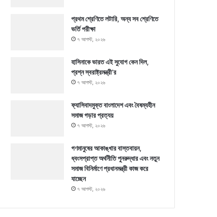
প্রথম শ্রেণিতে লটারি, অন্য সব শ্রেণিতে
ভর্তি পরীক্ষা
৭ আগস্ট, ২০২৬
হাসিনাকে ভারত এই সুযোগ কেন দিল,
প্রশ্ন স্বরাষ্ট্রমন্ত্রী’র
৭ আগস্ট, ২০২৬
ফ্যাসিবাদমুক্ত বাংলাদেশ এবং বৈষম্যহীন
সমাজ গড়ার প্রত্যয়
৭ আগস্ট, ২০২৬
গণমানুষের আকাঙ্খার বাস্তবায়ন,
ধ্বংসপ্রাপ্ত অর্থনীতি পুনরুদ্ধার এবং নতুন
সমাজ বিনির্মাণে প্রধানমন্ত্রী কাজ করে
যাচ্ছেন
৭ আগস্ট, ২০২৬