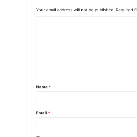
Your email address will not be published.
Required f
C
o
m
m
e
n
t
*
Name
*
Email
*