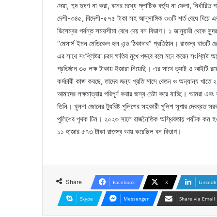
দেয়া, শব্দ দুষণ না করা, বনের মধ্যে প্লাষ্টিক বর্জ্য না ফেলা, নির্ধা
দেশী-৩৪৫, বিদেশী-৫৭৫ টাকা সহ আনুসাঙ্গিক ৩৩টি শর্ত বেধে দিয়ে 
ডিসেম্বর পর্যন্ত সময়সীমা বেধে দেয় বন বিভাগ। ১ জানুয়ারী থেকে সুন্
“মেসার্স ইমন মেডিকেল হল এন্ড ঠিকাদার” প্রতিষ্ঠান। রাজস্ব খাতটি ছ
এর সাথে সংশ্লিষ্টরা চরম ক্ষতির মুখে পড়বে বলে মনে করেন সংশ্লিষ্
প্রতিষ্ঠান ৩০ লক্ষ টাকায় ইজারা নিয়েছি। এর সাথে ভ্যাট ও আইটি
কর্মচারী কাজ করছে, তাদের জন্য প্রতি মাসে বেতন ও অন্যান্য খাতে
আমাদের লক্ষমাত্রার পরিপূর্ণ করার জন্য চেষ্টা করে যাচ্ছি। আমরা
তিনি। খুলনা জোনের ট্যুরিষ্ট পুলিশের সহকারী পুলিশ সুপার দেবব্রত স
পুলিশের পৃথক টিম। ২০২৩ সালে রাজনৈতিক অস্থিরতায় পর্যটক কম হওয়া
১১ হাজার ৫৭৩ টাকা রাজস্ব আয় করেছিল বন বিভাগ।
Share
Facebook
X
LinkedI
Skype
Messenger
Share via Email