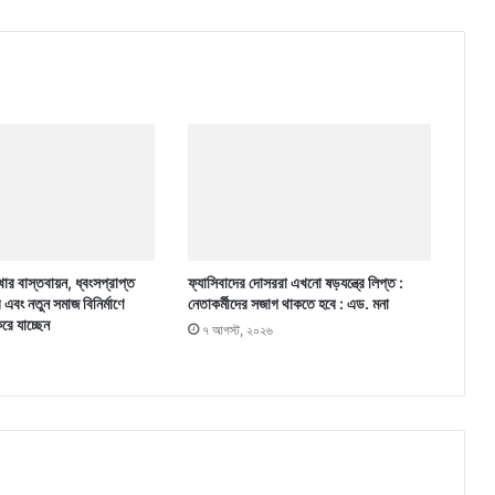
ার বাস্তবায়ন, ধ্বংসপ্রাপ্ত
ফ্যাসিবাদের দোসররা এখনো ষড়যন্ত্রে লিপ্ত :
র এবং নতুন সমাজ বিনির্মাণে
নেতাকর্মীদের সজাগ থাকতে হবে : এড. মনা
করে যাচ্ছেন
৭ আগস্ট, ২০২৬