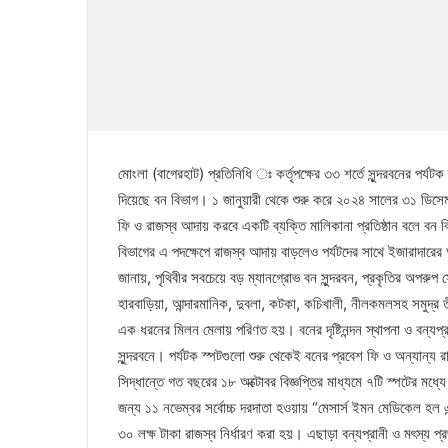
মোংলা (বাগেরহাট) প্রতিনিধি ঃ কর্তৃপক্ষের ৩৩ শর্তে সুন্দরবনের পর্যট
দিয়েছে বন বিভাগ। ১ জানুয়ারী থেকে শুরু করে ২০২৪ সালের ৩১ ডিসেম্
ফি ও রাজস্ব আদায় করবে একটি ব্যক্তি মালিকানা প্রতিষ্ঠান বলে বন ব
বিভাগের এ পদক্ষেপে রাজস্ব আদায় বাড়লেও পর্যটদের সাথে ইজারাদারের
জানায়, পৃথিবীর সবচেয়ে বড় ম্যানগ্রোভ বন সুন্দরবন, প্রকৃতির অপরুপ
হারবাড়িয়া, আন্দারমানিক, দুবলা, কটকা, কচিখালী, নীলকমলসহ সমুদ্র তীরব
এক ধরনের মিলন মেলায় পরিণত হয়। বনের দৃষ্টিনন্দন স্থাপনা ও বন্যপ্রান
সুন্দরবনে। পর্যটক স্পটগুলো শুরু থেকেই বনের প্রবেশ ফি ও অন্যান্
সিদ্ধান্তে গত বছরের ১৮ অক্টোবর বিজ্ঞপ্তির মাধ্যমে ৭টি স্পটের মধ্যে
জন্য ১১ নভেম্বর সর্বোচ্চ দরদাতা হওয়ায় “মেসার্স ইমন মেডিকেল হল এ
৩০ লক্ষ টাকা রাজস্ব নির্ধারণ করা হয়। এছাড়া বন্যপ্রানী ও মৎস্য প্র