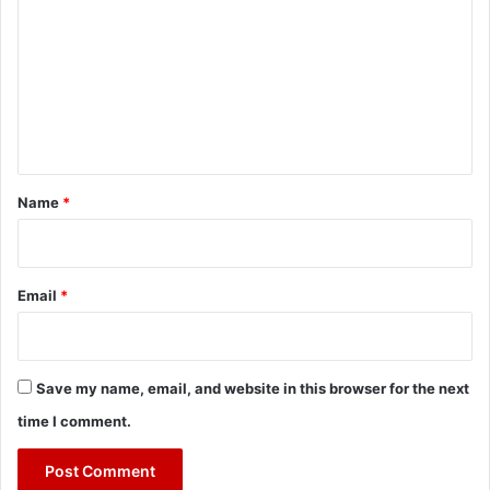
m
m
e
n
t
*
Name
*
Email
*
Save my name, email, and website in this browser for the next
time I comment.