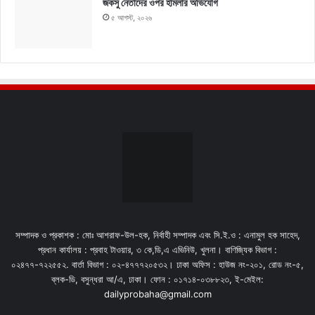
জকসু নেতাদের ওপর হামলার অভিযোগ
৫ আগস্ট, ২০২৬
সম্পাদক ও প্রকাশক : মোঃ আশরাফ-উল-হক, নির্বাহী সম্পাদক এবং সি.ই.ও : এনামুল হক সাহেদ,
প্রধান কার্যালয় : প্রবাহ টাওয়ার, ৩ কে,ডি,এ এভিনিউ, খুলনা। বাণিজ্যিক বিভাগ :
০২৪৭৭-৭২২৫৫২. বার্তা বিভাগ : ০২-৪৭৭৭২০৫৩২। ঢাকা অফিস : হাউজ নং-২০১, রোড নং-৫,
ব্লক-ডি, বসুন্ধরা আ/এ, ঢাকা। ফোন : ০১৭১৪-০৩৮৮২৩, ই-মেইল:
dailyprobaha@gmail.com