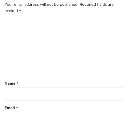
Your email address will not be published.
Required fields are
marked
*
C
o
m
m
e
n
t
*
Name
*
Email
*