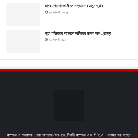
দাকোপের পানখালীতে সম্ভাবনার নতুন দুয়ার
১০ আগস্ট, ২০২৬
ভুয়া পরিচয়ের আড়ালে নাসিরের মাদক সা¤্রাজ্য
১০ আগস্ট, ২০২৬
সম্পাদক ও প্রকাশক : মোঃ আশরাফ-উল-হক, নির্বাহী সম্পাদক এবং সি.ই.ও : এনামুল হক সাহেদ,