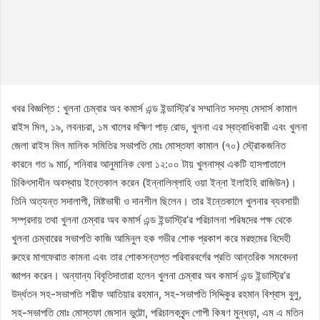
খবর বিজ্ঞপ্তি : খুলনা চেম্বার অব কমার্স এন্ড ইন্ডাস্ট্রি’র সম্মানিত সদস্য মেসার্স কামাল
রাইস মিল, ১৯, লবনচরা, ১ম খালের দক্ষিণ পাড় রোড, খুলনা এর স্বত্বাধিকারী এবং খুলনা
জেলা রাইস মিল মালিক সমিতির সভাপতি মোঃ মোস্তফা কামাল (৭০) স্ট্রোকজনিত
কারনে গত ৯ মার্চ, শনিবার আনুমানিক বেলা ১২:০০ টায় খুলনাস্থ একটি হাসপাতালে
চিকিৎসাধীন অবস্থায় ইন্তেকাল করেন (ইন্নালিল্লাহি ওয়া ইন্না ইলাইহি রাজিউন)।
তিনি অত্যন্ত সদালাপী, মিষ্টভাষী ও দানশীল ছিলেন। তার ইন্তেকালে খুলনার ব্যবসায়ী
সম্প্রদায় তথা খুলনা চেম্বার অব কমার্স এন্ড ইন্ডাস্ট্রি’র পরিচালনা পরিষদের পক্ষ থেকে
খুলনা চেম্বারের সভাপতি কাজি আমিনুল হক গভীর শোক প্রকাশ করে মরহুমের বিদেহী
রুহের মাগফেরাত কামনা এবং তার শোকসন্তপ্ত পরিবারবর্গের প্রতি আন্তরিক সমবেদনা
জ্ঞাপন করেন। অন্যান্য বিবৃতিদাতারা হলেন খুলনা চেম্বার অব কমার্স এন্ড ইন্ডাস্ট্রি’র
উর্দ্ধতন সহ-সভাপতি শরীফ আতিয়ার রহমান, সহ-সভাপতি সিদ্দিকুর রহমান বিশ্বাস বুলু,
সহ-সভাপতি মোঃ মোস্তফা জেসান ভুট্টো, পরিচালকবৃন্দ গোপী কিষণ মুন্ধড়া, এম এ মতিন