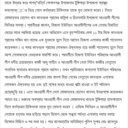
তাকে উদ্ধার করে পাশর্^বর্ত্তি গোপালগঞ্জ উপজেলার টুঙ্গিপাড়া উপজেলা স্বাস্থ্য
কমপ্লেক্্ের নিয়ে গেলে কর্তব্যরত চিকিৎসক তাকে মৃত ঘোষণা করেন। নিহত
মোজাফফর হোসেন খান কাননচক গ্রামের বাসিন্দা ও চিতলমারি উপজেলা আওয়ামী লীগের
সিনিয়র সদস্য। স্থানীয়রা জানান, হিজলা ইউনিয়ন আওামীলীগের এক নেতার বিবাহিত
মেয়ের সাথে পরকিয়া রয়েছে এমন অভিযোগ এনে বৃহস্পতিবার বেলা ১১ টার দিকে কাননচক
গ্রামের সজিব খান নামের এক যুবককে তুলে নিতে আসেন হিজলা এলাকার কাজী শাহেদসহ
কয়েকজন। এ সময় কাননচক গ্রামের লোকজন ঐক্যবদ্ধ হয়ে কাজী শাহেদসহ তুলে নিতে
আশা লোকজনকে বেধড়কক মারপিট করে। পরবর্তীতে হিজলা ইউনিয়ন পরিষদের আওয়ামী
লীগ দলীয় চেয়ারম্যান কাজী আবু শাহীন ও আওয়ামী লীগ নেতা লিটন কাজীর নেতৃত্বে
শতাধিক ক্যাডার কাননচক গ্রামে আসেন। তখন প্রতিরোধে কলাতলা ইউনিয়ন পরিষদের
আওয়ামী লীগ দলীয় চেয়ারম্যান মোঃ বাদশা মিয়া শেখের নেতৃত্বে কাননচক এলাকার
লোকজন ঐক্যবদ্ধ হয় এবং দুই পক্ষের মধ্যে ধাওয়া পাল্টা ধাওয়া ও ইট পাটকেল
ছোড়াছুড়ি হয়। এতে আওয়ামী লীগ নেতা মোজাফ্ফর হোসেন খানসহ উভয়পক্ষে কয়েকজন
আহত হয়। গুরুতর অবস্থায় আওয়ামী লীগ নেতা মোজাফফর খানকে টুঙ্গিপাড়া হাসপাতালে
নিলে কর্তব্যরত চিকিৎসক তাকে মৃত ঘোষণা করেন । এদিকে সিনিয়ন এ আওয়ামীলীগ
নেতাকে হত্যার খবর ছড়িয়ে পড়লে বিকেল থেকে সন্ধ্যা পর্যন্ত এলাকায় দফায় দফায়
বিক্ষোভ মিছিল ও পথ সভা হয়। পরে বাগেরহাটের অতিরিক্ত পুলিশ সুপার মোঃ রাসেলুর