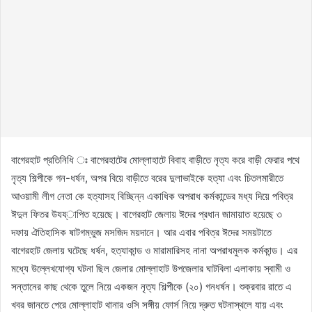
বাগেরহাট প্রতিনিধি ঃ বাগেরহাটের মোল্লাহাটে বিবাহ বাড়ীতে নৃত্য করে বাড়ী ফেরার পথে
নৃত্য শিল্পীকে গন-ধর্ষন, অপর বিয়ে বাড়ীতে বরের দুলাভাইকে হত্যা এবং চিতলমারীতে
আওয়ামী লীগ নেতা কে হত্যাসহ বিচ্ছিন্ন একাধিক অপরাধ কর্মকান্ডের মধ্য দিয়ে পবিত্র
ঈদুল ফিতর উযয্াপিত হয়েছে। বাগেরহাট জেলায় ঈদের প্রধান জামায়াত হয়েছে ৩
দফায় ঐতিহাসিক ষাটগম্ভুজ মসজিদ ময়দানে। আর এবার পবিত্র ঈদের সময়টাতে
বাগেরহাট জেলায় ঘটেছে ধর্ষন, হত্যাকান্ড ও মারামারিসহ নানা অপরাধমুলক কর্মকান্ড। এর
মধ্যে উল্লেখযোগ্য ঘটনা ছিল জেলার মোল্লাহাট উপজেলার ঘাটবিলা এলাকায় স্বামী ও
সন্তানের কাছ থেকে তুলে নিয়ে একজন নৃত্য শিল্পীকে (২০) গনধর্ষন। শুক্রবার রাতে এ
খবর জানতে পেরে মোল্লাহাট থানার ওসি সঙ্গীয় ফোর্স নিয়ে দ্রুত ঘটনাস্থলে যায় এবং