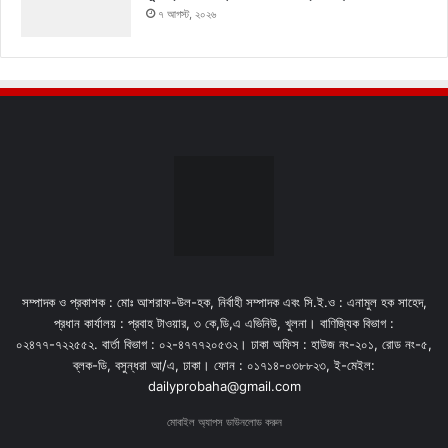
৭ আগস্ট, ২০২৬
সম্পাদক ও প্রকাশক : মোঃ আশরাফ-উল-হক, নির্বাহী সম্পাদক এবং সি.ই.ও : এনামুল হক সাহেদ,
প্রধান কার্যালয় : প্রবাহ টাওয়ার, ৩ কে,ডি,এ এভিনিউ, খুলনা। বাণিজ্যিক বিভাগ :
০২৪৭৭-৭২২৫৫২. বার্তা বিভাগ : ০২-৪৭৭৭২০৫৩২। ঢাকা অফিস : হাউজ নং-২০১, রোড নং-৫,
ব্লক-ডি, বসুন্ধরা আ/এ, ঢাকা। ফোন : ০১৭১৪-০৩৮৮২৩, ই-মেইল:
dailyprobaha@gmail.com
মোবাইল অ্যাপস ডাউনলোড করুন