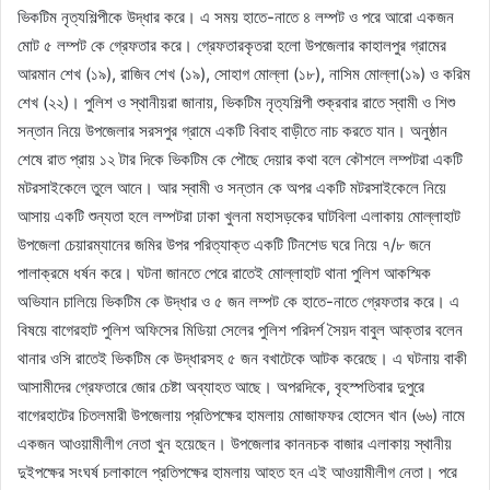
ভিকটিম নৃত্যশিল্পীকে উদ্ধার করে। এ সময় হাতে-নাতে ৪ লম্পট ও পরে আরো একজন
মোট ৫ লম্পট কে গ্রেফতার করে। গ্রেফতারকৃতরা হলো উপজেলার কাহালপুর গ্রামের
আরমান শেখ (১৯), রাজিব শেখ (১৯), সোহাগ মোল্লা (১৮), নাসিম মোল্লা(১৯) ও করিম
শেখ (২২)। পুলিশ ও স্থানীয়রা জানায়, ভিকটিম নৃত্যশিল্পী শুক্রবার রাতে স্বামী ও শিশু
সন্তান নিয়ে উপজেলার সরসপুর গ্রামে একটি বিবাহ বাড়ীতে নাচ করতে যান। অনুষ্ঠান
শেষে রাত প্রায় ১২ টার দিকে ভিকটিম কে পৌছে দেয়ার কথা বলে কৌশলে লম্পটরা একটি
মটরসাইকেলে তুলে আনে। আর স্বামী ও সন্তান কে অপর একটি মটরসাইকেলে নিয়ে
আসায় একটি শুন্যতা হলে লম্পটরা ঢাকা খুলনা মহাসড়কের ঘাটবিলা এলাকায় মোল্লাহাট
উপজেলা চেয়ারম্যানের জমির উপর পরিত্যাক্ত একটি টিনশেড ঘরে নিয়ে ৭/৮ জনে
পালাক্রমে ধর্ষন করে। ঘটনা জানতে পেরে রাতেই মোল্লাহাট থানা পুলিশ আকস্মিক
অভিযান চালিয়ে ভিকটিম কে উদ্ধার ও ৫ জন লম্পট কে হাতে-নাতে গ্রেফতার করে। এ
বিষয়ে বাগেরহাট পুলিশ অফিসের মিডিয়া সেলের পুলিশ পরিদর্শ সৈয়দ বাবুল আক্তার বলেন
থানার ওসি রাতেই ভিকটিম কে উদ্ধারসহ ৫ জন বখাটেকে আটক করেছে। এ ঘটনায় বাকী
আসামীদের গ্রেফতারে জোর চেষ্টা অব্যাহত আছে। অপরদিকে, বৃহস্পতিবার দুপুরে
বাগেরহাটের চিতলমারী উপজেলায় প্রতিপক্ষের হামলায় মোজাফফর হোসেন খান (৬৬) নামে
একজন আওয়ামীলীগ নেতা খুন হয়েছেন। উপজেলার কাননচক বাজার এলাকায় স্থানীয়
দুইপক্ষের সংঘর্ষ চলাকালে প্রতিপক্ষের হামলায় আহত হন এই আওয়ামীলীগ নেতা। পরে