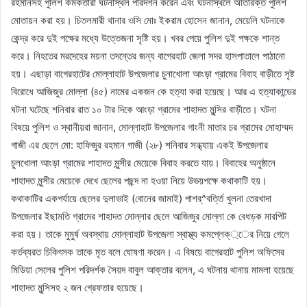
রহমানসহ পুলিশ কর্মকর্তারা ঘটনাস্থল পরিদর্শন করেন এবং ঘটনাস্থলে অতিরিক্ত পুলিশ
মোতায়ন করা হয়। চিতলমারী থানার ওসি মোঃ ইকরাম হোসেন জানান, মেয়েলি ঘটনাকে
কেন্দ্র করে দুই পক্ষের মধ্যে উত্তেজনা সৃষ্টি হয়। খবর পেয়ে পুলিশ দুই পক্ষকে শান্ত
করে। নিহতের মরদেহের ময়না তদন্তের জন্য বাগেরহাট জেলা সদর হাসপাতালে পাঠানো
হয়। এছাড়া বাগেরহাটের মোল্লাহাট উপজেলার চুনাখোলা আংড়া গ্রামের বিবাহ বাড়ীতে সৃষ্ট
বিরোধে আজিজুর মোল্লা (৪৫) নামের একজন কে হত্যা করা হয়েছে। আর এ হত্যাকান্ডের
ঘটনা ঘটেছে শনিবার রাত ১০ টার দিকে আংড়া গ্রামের শাহাদত মুন্সির বাড়ীতে। ঘটনা
বিষয়ে পুলিশ ও স্থানীয়রা জানান, মোল্লাহাট উপজেলার গাংনী মাতার চর গ্রামের মোহাম্মদ
গাজী এর ছেলে মো: হাফিজুর রহমান গাজী (২৮) শনিবার সন্ধ্যায় একই উপজেলার
চুলখোলা আংড়া গ্রামের শাহাদত মুন্সীর মেয়েকে বিবাহ করতে যায়। বিবাহের অনুষ্ঠানে
শাহাদত মুন্সীর মেয়েকে দেখে ছেলের পছন্দ না হওয়া নিয়ে উভয়পক্ষে কথাকাটি হয়।
কথাকাটির একপর্যায়ে ছেলের দুলাভাই (বোনের জামাই) পাশর্^বর্ত্তি খুলনা তেরখাদা
উপজেলার ইছামতি গ্রামের শাহাদত মোল্লার ছেলে আজিজুর মোল্লা কে বেধড়ক মারপিট
করা হয়। তাকে মুমুর্ষ অবস্থায় মোল্লাহাট উপজেলা স্বাস্থ্য কমপ্লেক্্ের নিয়ে গেলে
কর্তব্যরত চিকিৎসক তাকে মৃত বলে ঘোষণা করেন। এ বিষয়ে বাগেরহাট পুলিশ অফিসের
মিডিয়া সেলের পুলিশ পরিদর্শক সৈয়দ বাবুল আক্তার বলেন, এ ঘটনায় থানায় মামলা হয়েছে
শাহাদত মুন্সিসহ ২ জন গ্রেফতার হয়েছে।