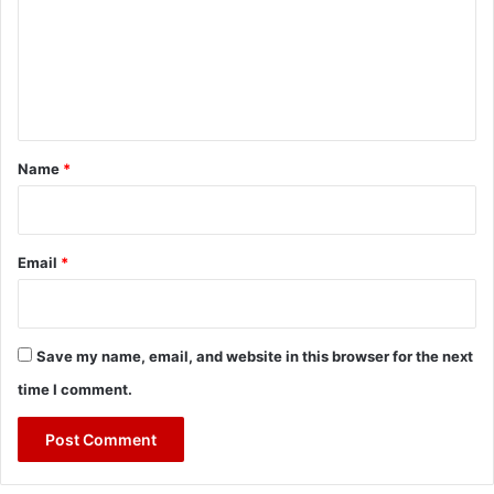
m
e
n
t
*
Name
*
Email
*
Save my name, email, and website in this browser for the next
time I comment.