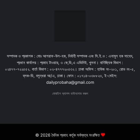
সম্পাদক ও প্রকাশক : মোঃ আশরাফ-উল-হক, নির্বাহী সম্পাদক এবং সি.ই.ও : এনামুল হক সাহেদ,
প্রধান কার্যালয় : প্রবাহ টাওয়ার, ৩ কে,ডি,এ এভিনিউ, খুলনা। বাণিজ্যিক বিভাগ :
০২৪৭৭-৭২২৫৫২. বার্তা বিভাগ : ০২-৪৭৭৭২০৫৩২। ঢাকা অফিস : হাউজ নং-২০১, রোড নং-৫,
ব্লক-ডি, বসুন্ধরা আ/এ, ঢাকা। ফোন : ০১৭১৪-০৩৮৮২৩, ই-মেইল:
dailyprobaha@gmail.com
মোবাইল অ্যাপস ডাউনলোড করুন
© 2026 দৈনিক প্রবাহ কর্তৃক সর্বস্বত্ব সংরক্ষিত