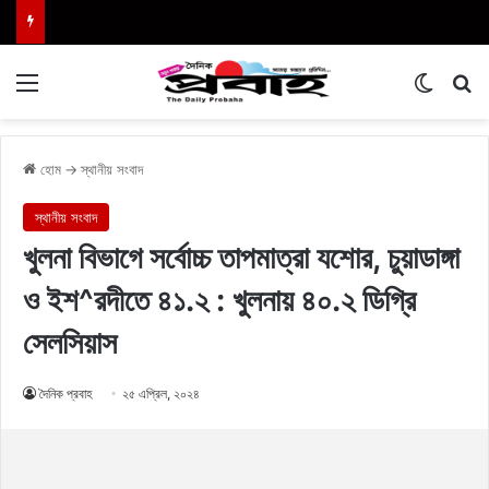
Menu
Switch
এখা
হোম
→
স্থানীয় সংবাদ
স্থানীয় সংবাদ
খুলনা বিভাগে সর্বোচ্চ তাপমাত্রা যশোর, চুয়াডাঙ্গা
ও ইশ^রদীতে ৪১.২ : খুলনায় ৪০.২ ডিগ্রি
সেলসিয়াস
দৈনিক প্রবাহ
২৫ এপ্রিল, ২০২৪