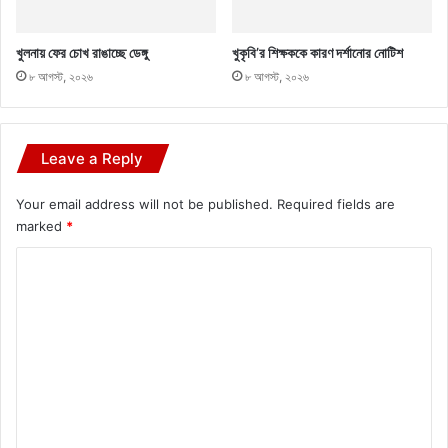
খুলনায় ফের চোখ রাঙাচ্ছে ডেঙ্গু
খুকৃবি’র শিক্ষককে কারণ দর্শানোর নোটিশ
৮ আগস্ট, ২০২৬
৮ আগস্ট, ২০২৬
Leave a Reply
Your email address will not be published.
Required fields are
marked
*
C
o
m
m
e
n
t