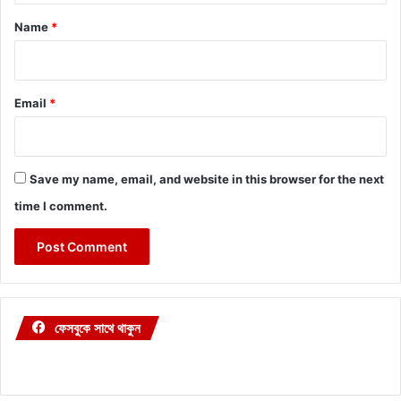
*
Name
*
Email
*
Save my name, email, and website in this browser for the next
time I comment.
ফেসবুকে সাথে থাকুন