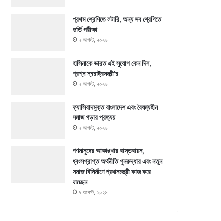
প্রথম শ্রেণিতে লটারি, অন্য সব শ্রেণিতে
ভর্তি পরীক্ষা
৭ আগস্ট, ২০২৬
হাসিনাকে ভারত এই সুযোগ কেন দিল,
প্রশ্ন স্বরাষ্ট্রমন্ত্রী’র
৭ আগস্ট, ২০২৬
ফ্যাসিবাদমুক্ত বাংলাদেশ এবং বৈষম্যহীন
সমাজ গড়ার প্রত্যয়
৭ আগস্ট, ২০২৬
গণমানুষের আকাঙ্খার বাস্তবায়ন,
ধ্বংসপ্রাপ্ত অর্থনীতি পুনরুদ্ধার এবং নতুন
সমাজ বিনির্মাণে প্রধানমন্ত্রী কাজ করে
যাচ্ছেন
৭ আগস্ট, ২০২৬