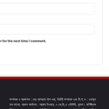
r for the next time I comment.
সম্পাদক ও প্রকাশক : মোঃ আশরাফ-উল-হক, নির্বাহী সম্পাদক এবং সি.ই.ও : এনামুল
হক সাহেদ, প্রধান কার্যালয় : প্রবাহ টাওয়ার, ৩ কে,ডি,এ এভিনিউ, খুলনা। বাণিজ্যিক