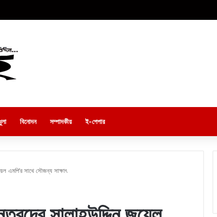
ুলা
বিনোদন
সম্পাদকীয়
ই-পেপার
জুয়েল এমপি’র সাথে সৌজন্য সাক্ষাৎ
ৃবৃন্দের সালাহউদ্দিন জুয়েল