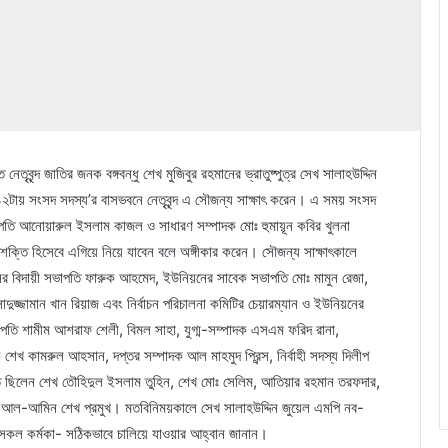
ৃবৃন্দ জাতির জনক বঙ্গবন্ধু শেখ মুজিবুর রহমানের ভ্রাতুষ্পুত্র সেখ সালাহউদ্দিন
১২টায় সংসদ সদস্য’র বাসভবনে নেতৃবৃন্দ এ সৌজন্য সাক্ষাৎ করেন। এ সময় সংসদ
ভাপতি আনোয়ারুল ইসলাম কাজল ও সাধারণ সম্পাদক মোঃ হুমায়ূন কবির খুলনা
 শক্তি হিসেবে এগিয়ে নিয়ে যাবেন বলে অঙ্গীকার করেন। সৌজন্য সাক্ষাৎকালে
র বিদায়ী সভাপতি ফারুক আহমেদ, ইউনিয়নের সাবেক সভাপতি মোঃ মামুন রেজা,
ুজ্জামান খান রিয়াজ এবং নির্বাচন পরিচালনা কমিটির চেয়ারম্যান ও ইউনিয়নের
ভাপতি শামীম আশরাফ শেলী, বিমল সাহা, যুগ্ম-সম্পাদক এসএম ফরিদ রানা,
 শেখ কামরুল আহসান, দপ্তর সম্পাদক আল মাহমুদ প্রিন্স, নির্বাহী সদস্য দিলীপ
ত ছিলেন শেখ তৌহিদুল ইসলাম তুহিন, শেখ মোঃ সেলিম, আতিয়ার রহমান তরফদার,
 আল-আমিন শেখ প্রমুখ। মতবিনিময়কালে সেখ সালাহউদ্দিন জুয়েল এমপি নব-
নের সকল কর্মকা- সঠিকভাবে চালিয়ে যাওয়ার আহ্বান জানান।