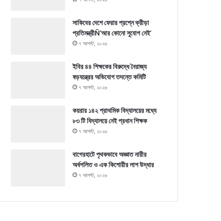
সাকিবের দেশে ফেরার প্রশ্নে ক্রীড়া
প্রতিমন্ত্রীÑ‘আর কোনো সুযোগ নেই’
৭ আগস্ট, ২০২৬
ইবির ৪৪ শিক্ষকের বিরুদ্ধে নৈরাজ্য
ষড়যন্ত্রের অভিযোগ তদন্তে কমিটি
৭ আগস্ট, ২০২৬
কয়রার ১৪২ প্রাথমিক বিদ্যালয়ের মধ্যে
৮৩ টি বিদ্যালয়ে নেই প্রধান শিক্ষক
৭ আগস্ট, ২০২৬
বাগেরহাটে পৃথকভাবে অজ্ঞাত নারীর
অর্ধগলিত ও এক কিশোরীর লাশ উদ্ধার
৭ আগস্ট, ২০২৬