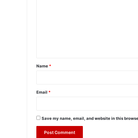
o
m
m
e
n
t
*
Name
*
Email
*
Save my name, email, and website in this browse