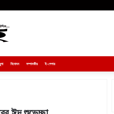
ুলা
বিনোদন
সম্পাদকীয়
ই-পেপার
ের ঈদ শুভেচ্ছা