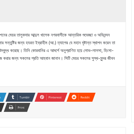
েশনের মেয়র তালুকদার আব্দুল খালেক নগরবাসীকে আন্তরিক শুভেচ্ছা ও অভিনন্দন
র সন্তুষ্টির জন্য হযরত ইব্রাহীম (আ.) ত্যাগের যে মহান দৃষ্টান্ত স্থাপন করেন তা
উদ্বুদ্ধ করেছে। তিনি কোরবানির এ আদর্শে অনুপ্রাণিত হয়ে লোভ-লালসা, হিংসা-
াজ করার জন্য সকলের প্রতি আহবান জানান। সিটি মেয়র সকলের সুস্থ-সুন্দর জীবন
n
Tumblr
Pinterest
Reddit
Print