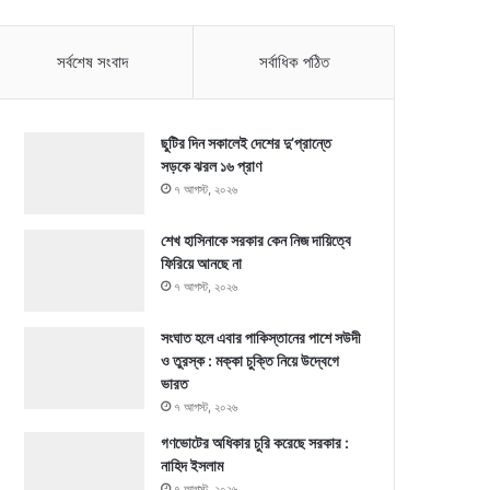
সর্বশেষ সংবাদ
সর্বাধিক পঠিত
ছুটির দিন সকালেই দেশের দু’প্রান্তে
সড়কে ঝরল ১৬ প্রাণ
৭ আগস্ট, ২০২৬
শেখ হাসিনাকে সরকার কেন নিজ দায়িত্বে
ফিরিয়ে আনছে না
৭ আগস্ট, ২০২৬
সংঘাত হলে এবার পাকিস্তানের পাশে সউদী
ও তুরস্ক : মক্কা চুক্তি নিয়ে উদ্বেগে
ভারত
৭ আগস্ট, ২০২৬
গণভোটের অধিকার চুরি করেছে সরকার :
নাহিদ ইসলাম
৭ আগস্ট, ২০২৬