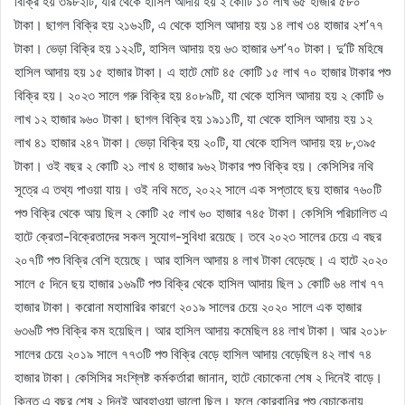
বিক্রি হয় ৩৯৮২টি, যার থেকে হাসিল আদায় হয় ২ কোটি ১০ লাখ ৬৫ হাজার ৫৮০
টাকা। ছাগল বিক্রি হয় ২১৬২টি, এ থেকে হাসিল আদায় হয় ১৪ লাখ ৩৪ হাজার ২শ’৭৭
টাকা। ভেড়া বিক্রি হয় ১২২টি, হাসিল আদায় হয় ৬৩ হাজার ৬শ’৭০ টাকা। দু’টি মহিষে
হাসিল আদায় হয় ১৫ হাজার টাকা। এ হাটে মোট ৪৫ কোটি ১৫ লাখ ৭০ হাজার টাকার পশু
বিক্রি হয়। ২০২৩ সালে গরু বিক্রি হয় ৪০৮৯টি, যা থেকে হাসিল আদায় হয় ২ কোটি ৬
লাখ ১২ হাজার ৯৬০ টাকা। ছাগল বিক্রি হয় ১৯১১টি, যা থেকে হাসিল আদায় হয় ১২
লাখ ৪১ হাজার ২৪৭ টাকা। ভেড়া বিক্রি হয় ২০টি, যা থেকে হাসিল আদায় হয় ৮,৩৯৫
টাকা। ওই বছর ২ কোটি ২১ লাখ ৪ হাজার ৯৬২ টাকার পশু বিক্রি হয়। কেসিসির নথি
সূত্রে এ তথ্য পাওয়া যায়। ওই নথি মতে, ২০২২ সালে এক সপ্তাহে ছয় হাজার ৭৬০টি
পশু বিক্রি থেকে আয় ছিল ২ কোটি ২৫ লাখ ৬০ হাজার ৭৪৫ টাকা। কেসিসি পরিচালিত এ
হাটে ক্রেতা-বিক্রেতাদের সকল সুযোগ-সুবিধা রয়েছে। তবে ২০২৩ সালের চেয়ে এ বছর
২০৭টি পশু বিক্রি বেশি হয়েছে। আর হাসিল আদায় ৪ লাখ টাকা বেড়েছে। এ হাটে ২০২০
সালে ৫ দিনে ছয় হাজার ১৬৯টি পশু বিক্রি থেকে হাসিল আদায় ছিল ১ কোটি ৬৪ লাখ ৭৭
হাজার টাকা। করোনা মহামারির কারণে ২০১৯ সালের চেয়ে ২০২০ সালে এক হাজার
৬৩৬টি পশু বিক্রি কম হয়েছিল। আর হাসিল আদায় কমেছিল ৪৪ লাখ টাকা। আর ২০১৮
সালের চেয়ে ২০১৯ সালে ৭৭৩টি পশু বিক্রি বেড়ে হাসিল আদায় বেড়েছিল ৪২ লাখ ৭৪
হাজার টাকা। কেসিসির সংশ্লিষ্ট কর্মকর্তারা জানান, হাটে বেচাকেনা শেষ ২ দিনেই বাড়ে।
কিন্তু এ বছর শেষ ২ দিনই আবহাওয়া ভালো ছিল। ফলে কোরবানির পশু বেচাকেনায়