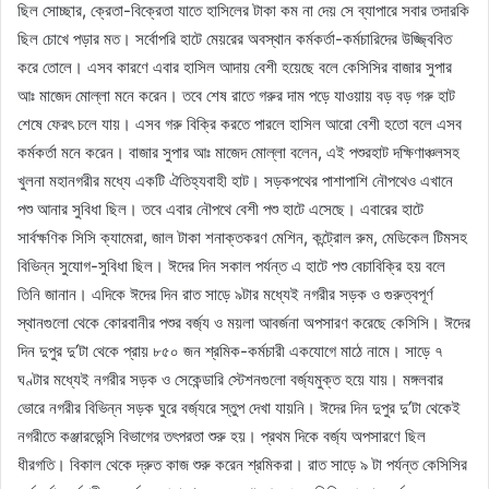
ছিল সোচ্ছার, ক্রেতা-বিক্রেতা যাতে হাসিলের টাকা কম না দেয় সে ব্যাপারে সবার তদারকি
ছিল চোখে পড়ার মত। সর্বোপরি হাটে মেয়রের অবস্থান কর্মকর্তা-কর্মচারিদের উজ্জ্বিবিত
করে তোলে। এসব কারণে এবার হাসিল আদায় বেশী হয়েছে বলে কেসিসির বাজার সুপার
আঃ মাজেদ মোল্লা মনে করেন। তবে শেষ রাতে গরুর দাম পড়ে যাওয়ায় বড় বড় গরু হাট
শেষে ফেরৎ চলে যায়। এসব গরু বিক্রি করতে পারলে হাসিল আরো বেশী হতো বলে এসব
কর্মকর্তা মনে করেন। বাজার সুপার আঃ মাজেদ মোল্লা বলেন, এই পশুরহাট দক্ষিণাঞ্চলসহ
খুলনা মহানগরীর মধ্যে একটি ঐতিহ্যবাহী হাট। সড়কপথের পাশাপাশি নৌপথেও এখানে
পশু আনার সুবিধা ছিল। তবে এবার নৌপথে বেশী পশু হাটে এসেছে। এবারের হাটে
সার্বক্ষণিক সিসি ক্যামেরা, জাল টাকা শনাক্তকরণ মেশিন, কন্ট্রোল রুম, মেডিকেল টিমসহ
বিভিন্ন সুযোগ-সুবিধা ছিল। ঈদের দিন সকাল পর্যন্ত এ হাটে পশু বেচাবিক্রি হয় বলে
তিনি জানান। এদিকে ঈদের দিন রাত সাড়ে ৯টার মধ্যেই নগরীর সড়ক ও গুরুত্বপূর্ণ
স্থানগুলো থেকে কোরবানীর পশুর বর্জ্য ও ময়লা আবর্জনা অপসারণ করেছে কেসিসি। ঈদের
দিন দুপুর দু’টা থেকে প্রায় ৮৫০ জন শ্রমিক-কর্মচারী একযোগে মাঠে নামে। সাড়ে ৭
ঘণ্টার মধ্যেই নগরীর সড়ক ও সেকেন্ডারি স্টেশনগুলো বর্জ্যমুক্ত হয়ে যায়। মঙ্গলবার
ভোরে নগরীর বিভিন্ন সড়ক ঘুরে বর্জ্যরে স্তুপ দেখা যায়নি। ঈদের দিন দুপুর দু’টা থেকেই
নগরীতে কঞ্জারভেন্সি বিভাগের তৎপরতা শুরু হয়। প্রথম দিকে বর্জ্য অপসারণে ছিল
ধীরগতি। বিকাল থেকে দ্রুত কাজ শুরু করেন শ্রমিকরা। রাত সাড়ে ৯ টা পর্যন্ত কেসিসির