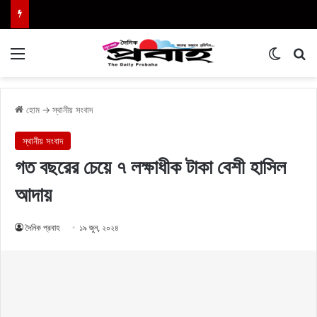
Menu
Switch
এখা
হোম
→
স্থানীয় সংবাদ
স্থানীয় সংবাদ
গত বছরের চেয়ে ৭ লক্ষাধীক টাকা বেশী হাসিল
আদায়
দৈনিক প্রবাহ
১৯ জুন, ২০২৪