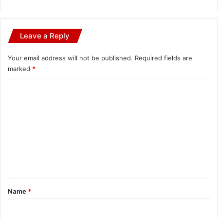
Leave a Reply
Your email address will not be published.
Required fields are
marked
*
C
o
m
m
e
n
t
*
Name
*