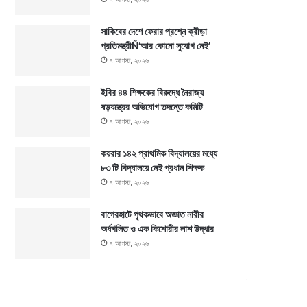
সাকিবের দেশে ফেরার প্রশ্নে ক্রীড়া
প্রতিমন্ত্রীÑ‘আর কোনো সুযোগ নেই’
৭ আগস্ট, ২০২৬
ইবির ৪৪ শিক্ষকের বিরুদ্ধে নৈরাজ্য
ষড়যন্ত্রের অভিযোগ তদন্তে কমিটি
৭ আগস্ট, ২০২৬
কয়রার ১৪২ প্রাথমিক বিদ্যালয়ের মধ্যে
৮৩ টি বিদ্যালয়ে নেই প্রধান শিক্ষক
৭ আগস্ট, ২০২৬
বাগেরহাটে পৃথকভাবে অজ্ঞাত নারীর
অর্ধগলিত ও এক কিশোরীর লাশ উদ্ধার
৭ আগস্ট, ২০২৬