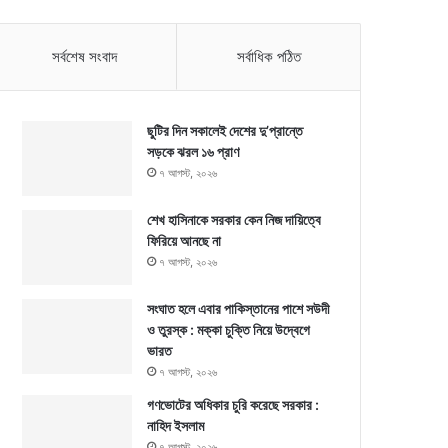
সর্বশেষ সংবাদ
সর্বাধিক পঠিত
ছুটির দিন সকালেই দেশের দু’প্রান্তে
সড়কে ঝরল ১৬ প্রাণ
৭ আগস্ট, ২০২৬
শেখ হাসিনাকে সরকার কেন নিজ দায়িত্বে
ফিরিয়ে আনছে না
৭ আগস্ট, ২০২৬
সংঘাত হলে এবার পাকিস্তানের পাশে সউদী
ও তুরস্ক : মক্কা চুক্তি নিয়ে উদ্বেগে
ভারত
৭ আগস্ট, ২০২৬
গণভোটের অধিকার চুরি করেছে সরকার :
নাহিদ ইসলাম
৭ আগস্ট, ২০২৬