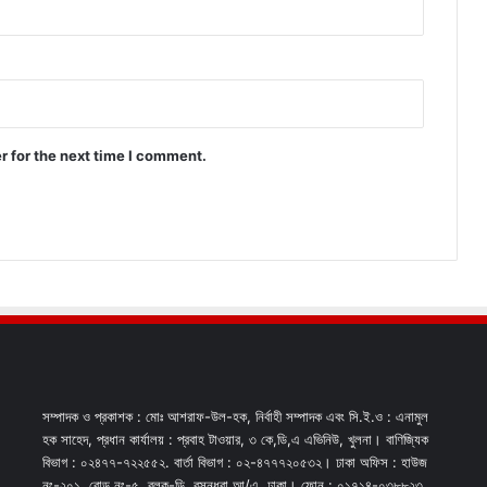
r for the next time I comment.
সম্পাদক ও প্রকাশক : মোঃ আশরাফ-উল-হক, নির্বাহী সম্পাদক এবং সি.ই.ও : এনামুল
হক সাহেদ, প্রধান কার্যালয় : প্রবাহ টাওয়ার, ৩ কে,ডি,এ এভিনিউ, খুলনা। বাণিজ্যিক
বিভাগ : ০২৪৭৭-৭২২৫৫২. বার্তা বিভাগ : ০২-৪৭৭৭২০৫৩২। ঢাকা অফিস : হাউজ
নং-২০১, রোড নং-৫, ব্লক-ডি, বসুন্ধরা আ/এ, ঢাকা। ফোন : ০১৭১৪-০৩৮৮২৩,