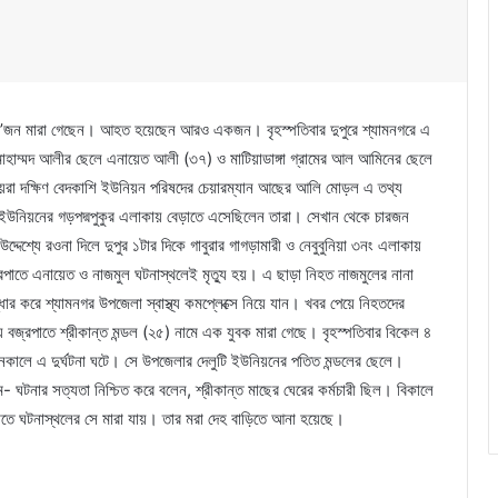
সহ দু’জন মারা গেছেন। আহত হয়েছেন আরও একজন। বৃহস্পতিবার দুপুরে শ্যামনগরে এ
োহাম্মদ আলীর ছেলে এনায়েত আলী (৩৭) ও মাটিয়াডাঙ্গা গ্রামের আল আমিনের ছেলে
রা দক্ষিণ বেদকাশি ইউনিয়ন পরিষদের চেয়ারম্যান আছের আলি মোড়ল এ তথ্য
কুর ইউনিয়নের গড়পদ্মপুকুর এলাকায় বেড়াতে এসেছিলেন তারা। সেখান থেকে চারজন
্দেশ্যে রওনা দিলে দুপুর ১টার দিকে গাবুরার গাগড়ামারী ও নেবুবুনিয়া ৩নং এলাকায়
্রপাতে এনায়েত ও নাজমুল ঘটনাস্থলেই মৃত্যু হয়। এ ছাড়া নিহত নাজমুলের নানা
ার করে শ্যামনগর উপজেলা স্বাস্থ্য কমপ্লেক্সে নিয়ে যান। খবর পেয়ে নিহতদের
 বজ্রপাতে শ্রীকান্ত মন্ডল (২৫) নামে এক যুবক মারা গেছে। বৃহস্পতিবার বিকেল ৪
ানকালে এ দুর্ঘটনা ঘটে। সে উপজেলার দেলুটি ইউনিয়নের পতিত মন্ডলের ছেলে।
- ঘটনার সত্যতা নিশ্চিত করে বলেন, শ্রীকান্ত মাছের ঘেরের কর্মচারী ছিল। বিকালে
পাতে ঘটনাস্থলের সে মারা যায়। তার মরা দেহ বাড়িতে আনা হয়েছে।