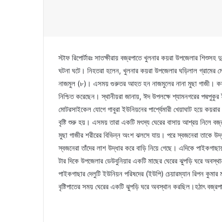
স্টাফ রিপোর্টারঃ সাতক্ষীরায় বজ্রপাতে খুলনার কয়রা উপজেলার শিশু
ঘটনা ঘটে। নিহতরা হলেন, খুলনার কয়রা উপজেলার ঘড়িলাল গ্রামের ম
নাজমুল (৮)। এসময় গুরুতর আহত হন নাজমুলের নানা মুছা গাজী। কয়
নিশ্চিত করেছেন। স্থানীয়রা জানায়, ঈদ উপলক্ষে শ্যামনগরের পদ্মপু
মোটরসাইকেল যোগে গাবুরা ইউনিয়নের পার্শ্বেমারী খেয়াঘাট হয়ে কয়রার উদ
বৃষ্টি শুরু হয়। এসময় তারা একটি মৎস্য ঘেরের বাসায় আশ্রয় নিলে বজ
মুছা গাজীর শরীরের বিভিন্ন অংশ ঝলসে যায়। পরে স্বজনেরা তাকে উদ্ধ
স্বজনেরা তাঁদের লাশ উদ্ধার করে বাড়ি নিয়ে গেছে। এদিকে পাইকগাছায়
টার দিকে উপজেলার ডেউবুনিয়ার একটি মাছের ঘেরের ঝুপড়ি ঘরে অবস্থ
পাইকগাছার দেলুটি ইউনিয়ন পরিষদের (ইউপি) চেয়ারম্যান রিপন কুমার ম
বৃষ্টিপাতের সময় ঘেরের একটি ঝুপড়ি ঘরে অবস্থান করছিল।হঠাৎ বজ্র