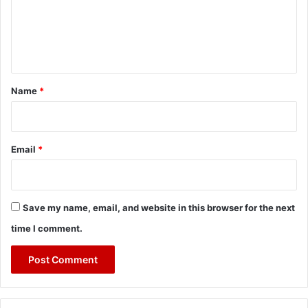
m
e
n
t
*
Name
*
Email
*
Save my name, email, and website in this browser for the next
time I comment.