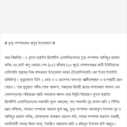
# যুগ্ম-সম্পাদকের খালুর ইন্তেকাল #
খবর বিজ্ঞপ্তি ঃ খুলনা ক্রাইম রিপোর্টার্স এসোসিয়েশনের যুগ্ম-সম্পাদক আনিছুর রহমান
কবির এর ছোট খালু ওয়াদুদ শেখ (৮৫) রবিবার (২৩ জুন) গোপালগঞ্জের কাঠি ইউনিয়নের
তেলিগাতি গ্রামের নিজ বাসভবনে ইন্তেকাল করেন (ইন্নালিল্লাহি ওয়া ইন্না ইলাইহি
রাজিউন)। মৃত্যুকালে তিনি ২ মেয়ে ও ৩ ছেলেসহ অসংখ্য আত্মীয়স্বজন ও গুণগ্রাহী রেখে
গেছেন। তার মৃত্যুতে গভীর শোক প্রকাশ, মরহুমের বিদেহী রুহের মাগফেরাত কামনা এবং
শোকসন্তপ্ত পরিবারের প্রতি সমবেদনা জ্ঞাপন করে বিবৃতি দিয়েছেন খুলনা ক্রাইম
রিপোর্টার্স এসোসিয়েশনের সভাপতি সুমন আহমেদ, সহ-সভাপতি নূর হাসান জনি ও শিশির
রঞ্জন মল্লিক, সাধারণ সম্পাদক আহমদ মুসা রঞ্জু, যুগ্ম-সম্পাদক আশরাফুল ইসলাম নূর ও
আনিছুর রহমান কবির, কোষাধ্যক্ষ কামরুল হোসেন মনি, দপ্তর সম্পাদক জয়নাল ফরাজী,
কার্যনির্বাহী সদস্য বিমল সাহা, ইয়াছিন আরাফাত রুমি ও রকিবুল ইসলাম মতি প্রমুখ।