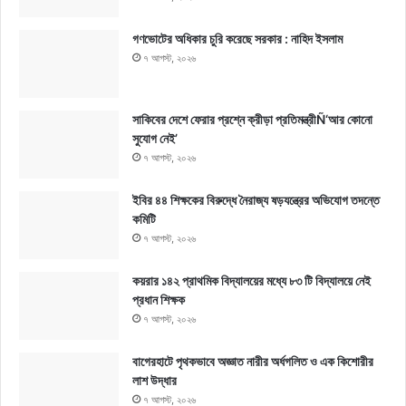
গণভোটের অধিকার চুরি করেছে সরকার : নাহিদ ইসলাম
৭ আগস্ট, ২০২৬
সাকিবের দেশে ফেরার প্রশ্নে ক্রীড়া প্রতিমন্ত্রীÑ‘আর কোনো
সুযোগ নেই’
৭ আগস্ট, ২০২৬
ইবির ৪৪ শিক্ষকের বিরুদ্ধে নৈরাজ্য ষড়যন্ত্রের অভিযোগ তদন্তে
কমিটি
৭ আগস্ট, ২০২৬
কয়রার ১৪২ প্রাথমিক বিদ্যালয়ের মধ্যে ৮৩ টি বিদ্যালয়ে নেই
প্রধান শিক্ষক
৭ আগস্ট, ২০২৬
বাগেরহাটে পৃথকভাবে অজ্ঞাত নারীর অর্ধগলিত ও এক কিশোরীর
লাশ উদ্ধার
৭ আগস্ট, ২০২৬