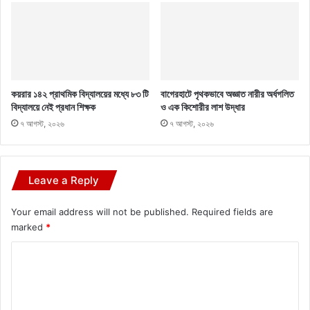
কয়রার ১৪২ প্রাথমিক বিদ্যালয়ের মধ্যে ৮৩ টি
বাগেরহাটে পৃথকভাবে অজ্ঞাত নারীর অর্ধগলিত
বিদ্যালয়ে নেই প্রধান শিক্ষক
ও এক কিশোরীর লাশ উদ্ধার
৭ আগস্ট, ২০২৬
৭ আগস্ট, ২০২৬
Leave a Reply
Your email address will not be published.
Required fields are
marked
*
C
o
m