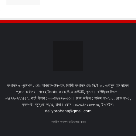
সম্পাদক ও প্রকাশক : মোঃ আশরাফ-উল-হক, নির্বাহী সম্পাদক এবং সি.ই.ও : এনামুল হক সাহেদ,
প্রধান কার্যালয় : প্রবাহ টাওয়ার, ৩ কে,ডি,এ এভিনিউ, খুলনা। বাণিজ্যিক বিভাগ :
০২৪৭৭-৭২২৫৫২. বার্তা বিভাগ : ০২-৪৭৭৭২০৫৩২। ঢাকা অফিস : হাউজ নং-২০১, রোড নং-৫,
ব্লক-ডি, বসুন্ধরা আ/এ, ঢাকা। ফোন : ০১৭১৪-০৩৮৮২৩, ই-মেইল:
dailyprobaha@gmail.com
মোবাইল অ্যাপস ডাউনলোড করুন