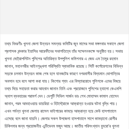
তথ্য বিবরণীঃ খুলনা জেলা উন্নয়ন সমন্বয় কমিটির জুন মাসের সভা মঙ্গলবার সকালে জেলা
প্রশাসক খন্দকার ইয়াসির আরেফীনের সভাপতিত্বে তাঁর সম্মেলনকক্ষে অনুষ্ঠিত হয়। সভায়
খুলনা মেট্রোপলিটন পুলিশের অতিরিক্ত উপপুলিশ কমিশনার এ জেড এম তৈমুর রহমান
জানান, মহানগরীর আইনশৃঙ্খলা পরিস্থিতি স্বাভাবিক রয়েছে। সিটি কর্পোরেশনের বিভিন্ন
সড়কে চলমান উন্নয়ন কাজ শেষ হলে যানজটের কারণে নগরবাসীর বিদ্যমান ভোগান্তির
অবসান হবে বলে আশা করা যায়। কিশোর গ্যাং এর বিস্তাররোধে পুলিশকে এদের বিষয়ে
তথ্য দিয়ে সহায়তা করার আহবান জানান তিনি এবং প্রয়োজনে পুলিশের হ্যালো কেএমপি
অ্যাপ ব্যবহারের পরামর্শ দেন। ডেপুটি সিভিল সার্জন ডাঃ শেখ মোহাম্মদ কামাল হোসেন
জানান, গরম আবহাওয়ায় ডায়রিয়া ও হিটস্ট্রোকে আক্রান্ত হওয়ার ঘটনা বৃদ্ধি পায়।
এখন পর্যন্ত খুলনা জেলায় রাসেল ভাইপারের কামড়ে আক্রান্ত হয়ে কেউ হাসপাতালে
এসেছে বলে জানা যায়নি। জেলার সকল উপজেলা হাসপাতালে সাপে কামড়ানো রোগীর
চিকিৎসার জন্য প্রয়োজনীয় এন্টিভেনম মজুদ আছে। জাতীয় পরিসংখ্যান ব্যুরো’র খুলনা