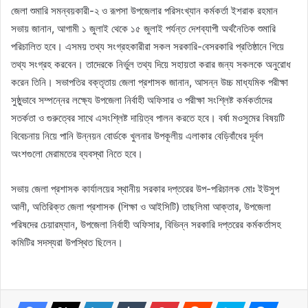
জেলা শুমারি সমন্বয়কারী-২ ও রূপসা উপজেলার পরিসংখ্যান কর্মকর্তা ইশরাক রহমান
সভায় জানান, আগামী ১ জুলাই থেকে ১৫ জুলাই পর্যন্ত দেশব্যাপী অর্থনৈতিক শুমারি
পরিচালিত হবে। এসময় তথ্য সংগ্রহকারীরা সকল সরকারি-বেসরকারি প্রতিষ্ঠানে গিয়ে
তথ্য সংগ্রহ করবেন। তাদেরকে নির্ভুল তথ্য দিয়ে সহায়তা করার জন্য সকলকে অনুরোধ
করেন তিনি। সভাপতির বক্তৃতায় জেলা প্রশাসক জানান, আসন্ন উচ্চ মাধ্যমিক পরীক্ষা
সুষ্ঠুভাবে সম্পন্নের লক্ষ্যে উপজেলা নির্বাহী অফিসার ও পরীক্ষা সংশ্লিষ্ট কর্মকর্তাদের
সতর্কতা ও গুরুত্বের সাথে এসংশ্লিষ্ট দায়িত্ব পালন করতে হবে। বর্ষা মওসুমের বিষয়টি
বিবেচনায় নিয়ে পানি উন্নয়ন বোর্ডকে খুলনার উপকূলীয় এলাকার বেড়িবাঁধের দূর্বল
অংশগুলো মেরামতের ব্যবস্থা নিতে হবে।
সভায় জেলা প্রশাসক কার্যালয়ের স্থানীয় সরকার দপ্তরের উপ-পরিচালক মোঃ ইউসুপ
আলী, অতিরিক্ত জেলা প্রশাসক (শিক্ষা ও আইসিটি) তাছলিমা আক্তার, উপজেলা
পরিষদের চেয়ারম্যান, উপজেলা নির্বাহী অফিসার, বিভিন্ন সরকারি দপ্তরের কর্মকর্তাসহ
কমিটির সদস্যরা উপস্থিত ছিলেন।