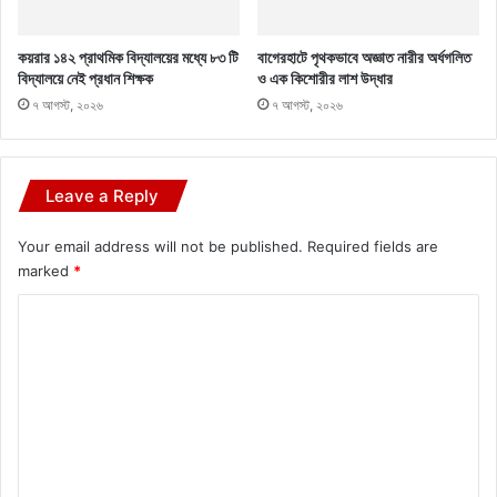
কয়রার ১৪২ প্রাথমিক বিদ্যালয়ের মধ্যে ৮৩ টি
বাগেরহাটে পৃথকভাবে অজ্ঞাত নারীর অর্ধগলিত
বিদ্যালয়ে নেই প্রধান শিক্ষক
ও এক কিশোরীর লাশ উদ্ধার
৭ আগস্ট, ২০২৬
৭ আগস্ট, ২০২৬
Leave a Reply
Your email address will not be published.
Required fields are
marked
*
C
o
m
m
e
n