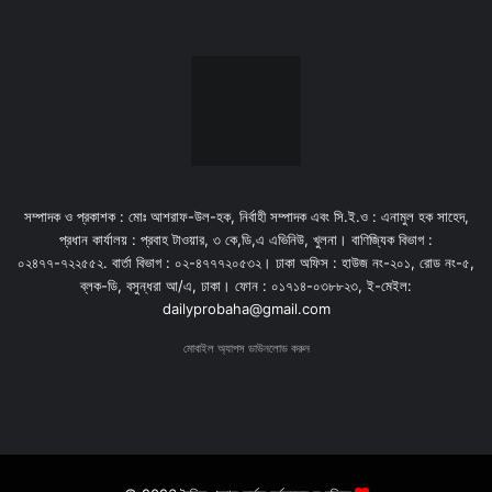
সম্পাদক ও প্রকাশক : মোঃ আশরাফ-উল-হক, নির্বাহী সম্পাদক এবং সি.ই.ও : এনামুল হক সাহেদ,
প্রধান কার্যালয় : প্রবাহ টাওয়ার, ৩ কে,ডি,এ এভিনিউ, খুলনা। বাণিজ্যিক বিভাগ :
০২৪৭৭-৭২২৫৫২. বার্তা বিভাগ : ০২-৪৭৭৭২০৫৩২। ঢাকা অফিস : হাউজ নং-২০১, রোড নং-৫,
ব্লক-ডি, বসুন্ধরা আ/এ, ঢাকা। ফোন : ০১৭১৪-০৩৮৮২৩, ই-মেইল:
dailyprobaha@gmail.com
মোবাইল অ্যাপস ডাউনলোড করুন