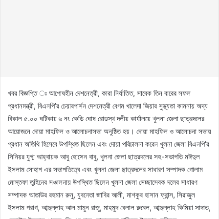
খবর বিজ্ঞপ্তি ঃ আপোষহীন দেশনেত্রী, কারা নির্যাতিত, সাবেক তিন বারের সফল
প্রধানমন্ত্রী, বিএনপি’র চেয়ারপার্সন দেশনেত্রী বেগম খালেদা জিয়ার সুস্থ্যতা কামনায় অদ্য
বিকাল ৫.০০ ঘটিকায় ৬ নং কেডি ঘোষ রোডস্থ দলীয় কার্যালয়ে খুলনা জেলা ছাত্রদলের
আয়োজনে দোয়া মাহফিল ও আলোচনাসভা অনুষ্ঠিত হয়। দোয়া মাহফিল ও আলোচনা সভায়
প্রধান অতিথি হিসেবে উপস্থিত ছিলেন এবং দোয়া পরিচালনা করেন খুলনা জেলা বিএনপি’র
সিনিয়র যুগ্ম আহ্বায়ক আবু হোসেন বাবু, খুলনা জেলা ছাত্রদলের সহ-সভাপতি মঈদুল
ইসলাম সোহাগ এর সভাপতিত্বে এবং খুলনা জেলা ছাত্রদলের সাধারণ সম্পাদক গোলাম
মোস্তফা তুহিনের সঞ্চালনায় উপস্থিত ছিলেন খুলনা জেলা সেচ্ছাসেবক দলের সাধারণ
সম্পাদক আতাউর রহমান রুনু, যুবনেতা জাবির আলী, মাশকুর হাসান ফ্রান্স, সিরাজুল
ইসলাম পরাগ, আব্দুল্লাহ আল মামুন রাজু, মাহমুদ বেলাল রুবেল, আব্দুল্লাহ কিমিয়া সাদাত,