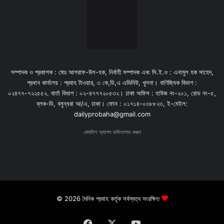
সম্পাদক ও প্রকাশক : মোঃ আশরাফ-উল-হক, নির্বাহী সম্পাদক এবং সি.ই.ও : এনামুল হক সাহেদ,
প্রধান কার্যালয় : প্রবাহ টাওয়ার, ৩ কে,ডি,এ এভিনিউ, খুলনা। বাণিজ্যিক বিভাগ :
০২৪৭৭-৭২২৫৫২. বার্তা বিভাগ : ০২-৪৭৭৭২০৫৩২। ঢাকা অফিস : হাউজ নং-২০১, রোড নং-৫,
ব্লক-ডি, বসুন্ধরা আ/এ, ঢাকা। ফোন : ০১৭১৪-০৩৮৮২৩, ই-মেইল:
dailyprobaha@gmail.com
মোবাইল অ্যাপস ডাউনলোড করুন
© 2026 দৈনিক প্রবাহ কর্তৃক সর্বস্বত্ব সংরক্ষিত
Facebook
X
YouTube