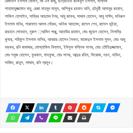
রেজাউল ইসলাম খোকন, জি এম রাজু, ছাত্রনেতা রাকিবুল ইসলাম, মল্লিক
শাহাদাতুজ্জামান বাবু, রেজা মাহমুদ মাসুম, আশিকুর রহমান অনি, চৌধুরী আসাবুর রহমান,
শাকিল হোসাইন, সাব্বির আহমেদ টগর, আবু জাফর, সাদ্দাম হোসেন, আবু সাঈদ, মনিরুল
ইসলাম মনির, শারাফাত আলম সৌরভ, অনিক আহমেদ, রাসেল শেখ, রাসেল ভূইয়া,
রায়হান সোবহান, নুরুল ্আমিন পাপ্পু, আতাউর রহমান, মোঃ জুয়েল হোসেন, নিলাদ্রি
কুমার, শরিফুল ইসলাম নাসির, আবরার হোসেন সৈকত, মাজেদুল ইসলাম সুমন, মোঃ আবু
বক্কর, রনি জমাদ্দার, মোস্তাকিম বিল্লাহ, ইউসুফ মল্লিক সাগর, মোঃ তৌহিদুজ্জামান,
মোঃ সবুজ হোসেন, ফুরকান, মাহফুজ, মোঃ সাগর, আব্দুর রহিম, ফিরোজ, নয়ন, নাভিন,
সাজিদ, রাতুল, সাদ্দাম, রনি প্রমুখ।