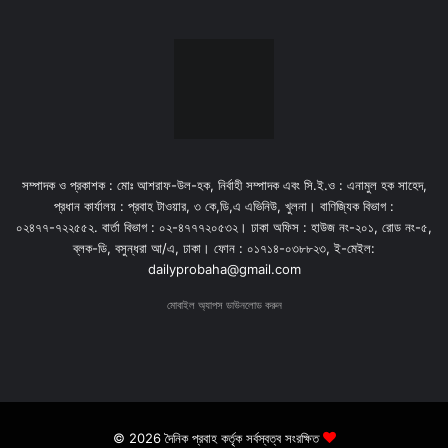
সম্পাদক ও প্রকাশক : মোঃ আশরাফ-উল-হক, নির্বাহী সম্পাদক এবং সি.ই.ও : এনামুল হক সাহেদ,
প্রধান কার্যালয় : প্রবাহ টাওয়ার, ৩ কে,ডি,এ এভিনিউ, খুলনা। বাণিজ্যিক বিভাগ :
০২৪৭৭-৭২২৫৫২. বার্তা বিভাগ : ০২-৪৭৭৭২০৫৩২। ঢাকা অফিস : হাউজ নং-২০১, রোড নং-৫,
ব্লক-ডি, বসুন্ধরা আ/এ, ঢাকা। ফোন : ০১৭১৪-০৩৮৮২৩, ই-মেইল:
dailyprobaha@gmail.com
মোবাইল অ্যাপস ডাউনলোড করুন
© 2026 দৈনিক প্রবাহ কর্তৃক সর্বস্বত্ব সংরক্ষিত