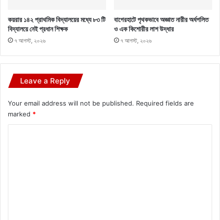
কয়রার ১৪২ প্রাথমিক বিদ্যালয়ের মধ্যে ৮৩ টি
বাগেরহাটে পৃথকভাবে অজ্ঞাত নারীর অর্ধগলিত
বিদ্যালয়ে নেই প্রধান শিক্ষক
ও এক কিশোরীর লাশ উদ্ধার
৭ আগস্ট, ২০২৬
৭ আগস্ট, ২০২৬
Leave a Reply
Your email address will not be published.
Required fields are
marked
*
C
o
m
m
e
n