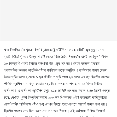
খবর বিজ্ঞপ্তি ঃ খুলনা বিশ্ববিদ্যালয়ের ইন্সটিটিউশনাল কোয়ালিটি অ্যাসুরেন্স সেল
(আইকিউএসি)-এর উদ্যোগে দুটি ফেজে ‘রিভিজিটিং সিএলও’স ওবিই কারিকুলা’ শীর্ষক
১০ দিনব্যাপী একটি সিরিজ কর্মশালা গত ২জুন শুরু হয়। সৈয়দ নজরুল ইসলাম
প্রশাসনিক ভবনের আইকিউএসি’র প্রশিক্ষণ কক্ষে অনুষ্ঠিত এ কর্মশালার প্রথম ফেজে
ঈদের ছুটির আগে ২ থেকে ৬ জুন পাঁচদিন ও ছুটি শেষে ২৩ থেকে ২৭ জুন দ্বিতীয় ফেজের
পাঁচদিন প্রশিক্ষণ সম্পন্ন হওয়ার মধ্য দিয়ে, গতকাল শেষ হলো ১০ দিনের সিরিজ
কর্মশালা। এ কর্মশালা প্রতিদিন দুপুর ২.১০ মিনিটে শুরু হয়ে বিকাল ৪.৪৫ মিনিট পর্যন্ত
চলে, যেখানে খুলনা বিশ্ববিদ্যালয়ের ৩০০ জন শিক্ষককে ওবিই ফরমেটের কারিকুলামের
কোর্স লার্নিং আউটকাম (সিএলও) লেখার বিষয়ে হাতে-কলমে পরামর্শ প্রদান করা হয়।
দ্বিতীয় ফেজের শেষ দিনে অংশ নেন ৩০ জন শিক্ষক। এই কর্মশালা সিরিজে রিসোর্স