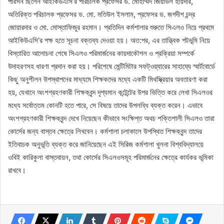
পারসন ছিলেন আইকিউএসি’র পরিচালক প্রফেসর ড. মোহাম্মদ জিয়াউল হায়দার,
অতিরিক্ত পরিচালক প্রফেসর ড. মো. মতিউল ইসলাম, প্রফেসর ড. জগদীশ চন্দ্র
জোয়ারদার ও মো. মোস্তাফিজুর রহমান। প্রতিদিন কর্মশালার শুরুতে সিএলও নিয়ে প্রথমে
আইকিউএসি’র পক্ষ হতে সূচনা বক্তব্য দেওয়া হয়। অত:পর, এর তাত্ত্বিক পটভূমি নিয়ে
বিস্তারিত আলোচনা শেষে সিএলও পরিমার্জনের কায়দাকৌশল ও প্রক্রিয়া সম্পর্কে
উদাহরণসহ ধারণা প্রদান করা হয়। পরিশেষে মেন্টিমিটার সফট্ওয়্যারের সাহায্যে স্মার্টবোর্ডে
কিছু অনুশীলন উপস্থাপনের মাধ্যমে শিক্ষকদের মধ্যে একটি মিথস্ক্রিয়ার অবতারণা করা
হয়, যেখানে অংশগ্রহণকারী শিক্ষকবৃন্দ দৃশ্যমান কন্টেন্টের উপর ভিত্তি করে লেখা সিএলওর
মধ্যে সর্বোত্তম কোনটি হতে পারে, সে বিষয়ে তাদের উপলব্ধি ব্যক্ত করেন। এভাবে
অংশগ্রহণকারী শিক্ষকবৃন্দ দেখে নিয়েছেন কীভাবে সংক্ষিপ্ত অথচ শক্তিশালী সিএলও তারা
কোর্সের জন্য বাস্তব ক্ষেত্রে লিখবেন। কর্মশালা চলাকালে উপস্থিত শিক্ষকবৃন্দ তাদের
ইতিবাচক অনুভূতি ব্যক্ত করে জানিয়েছেন এই সিরিজ কর্মশালা খুলনা বিশ্ববিদ্যালয়ে
ওবিই কারিকুলা বাস্তবায়ন, তথা কোর্সের সিএলওসমূহ পরিমার্জনের ক্ষেত্রে কার্যকর ভূমিকা
রাখবে।