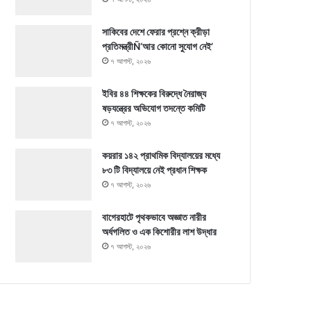
সাকিবের দেশে ফেরার প্রশ্নে ক্রীড়া
প্রতিমন্ত্রীÑ‘আর কোনো সুযোগ নেই’
৭ আগস্ট, ২০২৬
ইবির ৪৪ শিক্ষকের বিরুদ্ধে নৈরাজ্য
ষড়যন্ত্রের অভিযোগ তদন্তে কমিটি
৭ আগস্ট, ২০২৬
কয়রার ১৪২ প্রাথমিক বিদ্যালয়ের মধ্যে
৮৩ টি বিদ্যালয়ে নেই প্রধান শিক্ষক
৭ আগস্ট, ২০২৬
বাগেরহাটে পৃথকভাবে অজ্ঞাত নারীর
অর্ধগলিত ও এক কিশোরীর লাশ উদ্ধার
৭ আগস্ট, ২০২৬