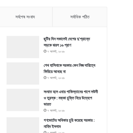
সর্বশেষ সংবাদ
সর্বাধিক পঠিত
ছুটির দিন সকালেই দেশের দু’প্রান্তে
সড়কে ঝরল ১৬ প্রাণ
৭ আগস্ট, ২০২৬
শেখ হাসিনাকে সরকার কেন নিজ দায়িত্বে
ফিরিয়ে আনছে না
৭ আগস্ট, ২০২৬
সংঘাত হলে এবার পাকিস্তানের পাশে সউদী
ও তুরস্ক : মক্কা চুক্তি নিয়ে উদ্বেগে
ভারত
৭ আগস্ট, ২০২৬
গণভোটের অধিকার চুরি করেছে সরকার :
নাহিদ ইসলাম
৭ আগস্ট, ২০২৬