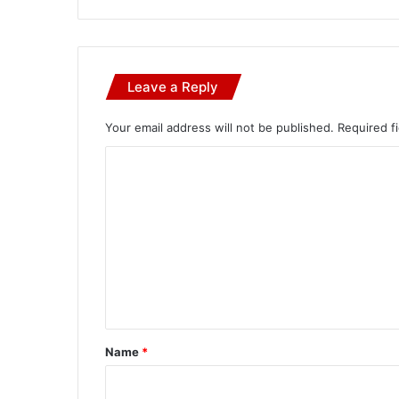
Leave a Reply
Your email address will not be published.
Required f
C
o
m
m
e
n
t
*
Name
*