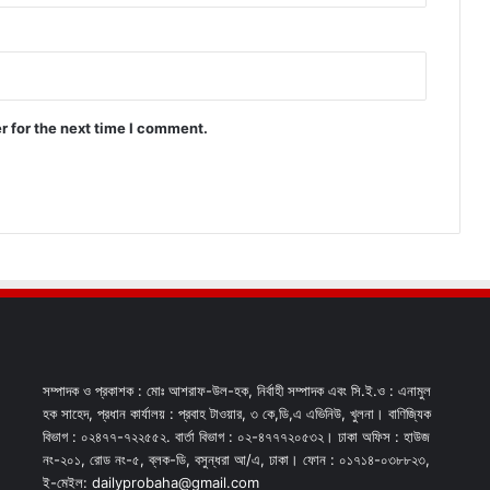
r for the next time I comment.
সম্পাদক ও প্রকাশক : মোঃ আশরাফ-উল-হক, নির্বাহী সম্পাদক এবং সি.ই.ও : এনামুল
হক সাহেদ, প্রধান কার্যালয় : প্রবাহ টাওয়ার, ৩ কে,ডি,এ এভিনিউ, খুলনা। বাণিজ্যিক
বিভাগ : ০২৪৭৭-৭২২৫৫২. বার্তা বিভাগ : ০২-৪৭৭৭২০৫৩২। ঢাকা অফিস : হাউজ
নং-২০১, রোড নং-৫, ব্লক-ডি, বসুন্ধরা আ/এ, ঢাকা। ফোন : ০১৭১৪-০৩৮৮২৩,
ই-মেইল: dailyprobaha@gmail.com