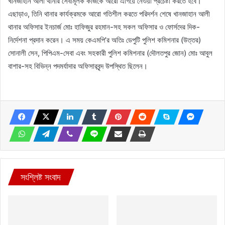
খানজাহান আলী থানার সেবামূলক কাজকে আরো এগিয়ে নেওয়া প্রচেষ্টা করতে হবে।”
এছাড়াও, তিনি থানার কার্যক্রমকে আরো গতিশীল করতে পরিদর্শন শেষে খানজাহান আলী
থানার অফিসার ইনচার্জ মোঃ হাফিজুর রহমান-সহ সকল অফিসার ও ফোর্সদের দিক-
নির্দেশনা প্রদান করেন। এ সময় কেএমপি’র অতিঃ ডেপুটি পুলিশ কমিশনার (উত্তর)
সোনালী সেন, পিপিএম-সেবা এবং সহকারী পুলিশ কমিশনার (দৌলতপুর জোন) মোঃ আবুল
বাশার-সহ বিভিন্ন পদমর্যাদার অফিসারবৃন্দ উপস্থিত ছিলেন।
সংশ্লিষ্ট সংবাদ