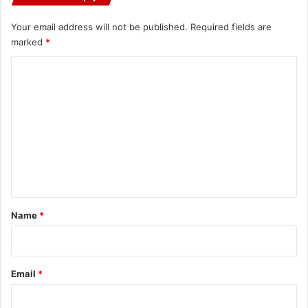
Your email address will not be published.
Required fields are
marked
*
C
o
m
m
e
n
t
*
Name
*
Email
*