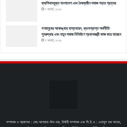
ফ্যাসিবাদমুক্ত বাংলাদেশ এবং বৈষম্যহীন সমাজ গড়ার প্রত্যয়
৭ আগস্ট, ২০২৬
গণমানুষের আকাঙ্খার বাস্তবায়ন, ধ্বংসপ্রাপ্ত অর্থনীতি
পুনরুদ্ধার এবং নতুন সমাজ বিনির্মাণে প্রধানমন্ত্রী কাজ করে যাচ্ছেন
৭ আগস্ট, ২০২৬
সম্পাদক ও প্রকাশক : মোঃ আশরাফ-উল-হক, নির্বাহী সম্পাদক এবং সি.ই.ও : এনামুল হক সাহেদ,