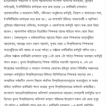
ছাত্রবিষয়ক পরিচালক ও হলের প্রভোস্টদের সংশ্লিষ্ট অফিসের কার্যক্রম, কেন্দ্রীয়
লাইব্রেরি, ইনস্টিটিউটের কার্যক্রম বন্ধ রাখা হয়েছে।এ কর্মবিরতি চলাকালে
অ্যাকাডেমিক ও মডারেশন মিটিং, নবীনবরণ অনুষ্ঠানের কর্মসূচি, নিয়োগ ও পদোন্নয়ন সভা,
ইনস্টিটিউটের কার্যক্রম বন্ধ রাখা হয়। এর পাশাপাশি বিভিন্ন গবেষণাধর্মী ও প্রশিক্ষণ
সেন্টারের পরিচালকরা সেমিনার, কনফারেন্স ও ওয়ার্কশপের কর্মসূচি গ্রহণ করা থেকে বিরত
থাকেন। প্রশাসনিক দায়িত্বে নিয়োজিত শিক্ষকরা তাদের দায়িত্ব পালন থেকে বিরত
থাকেন। বৈষম্যমূলক ও মর্যাদাহানিকর প্রত্যয় স্কিম থেকে শিক্ষকদের অন্তর্ভুক্তি
প্রত্যাহার, স্বতন্ত্র বেতন স্কেল প্রবর্তন, সুপার গ্রেড এ বিশ্ববিদ্যালয় শিক্ষকদের
অন্তর্ভুক্তির দাবি আদায় না হওয়া পর্যন্ত এ সর্বাত্মক কর্মবিরতির কর্মসূচি পালিত হবে।
এদিকে সর্বাত্মক কর্মবিরতি চলাকালে দুপুর ১২টা থেকে ১টা পর্যন্ত শিক্ষকরা অবস্থান কর্মসূচি
পালন করেন। খুলনা বিশ্ববিদ্যালয় শিক্ষক সমিতির সভাপতি প্রফেসর ড. এস এম
ফিরোজের সভাপতিত্বে ও সাধারণ সম্পাদক মোহাম্মদ রকিবুল হাসান সিদ্দিকীর সঞ্চালনায়
অবস্থান কর্মসূচিতে বিশ্ববিদ্যালয়ের বিভিন্ন ডিসিপ্লিনের শিক্ষকরা বক্তব্য দেন।
অপরদিকে সর্বজনীন পেনশন স্কিমে পাবলিক বিশ্ববিদ্যালয়সমূহকে অন্তর্ভুক্ত না করার
দাবিতে অর্ধদিবস কর্মবিরতি পালন করেছে খুলনা বিশ্ববিদ্যালয়ের কর্মকর্তা-কর্মচারীরা।
বাংলাদেশ আন্তঃবিশ্ববিদ্যালয় অফিসার্স ফেডারেশনের আহ্বানে দেশব্যাপী কর্মসূচির অংশ
হিসেবে খুলনা বিশ্ববিদ্যালয় অফিসার্স কল্যাণ পরিষদের উদ্যোগে সকাল ৯টা থেকে দুপুর
১টা পর্যন্ত এ কর্মবিরতি পালন করা হয়। কর্মবিরতি চলাকালে ১-৪ জুলাই প্রতিদিন