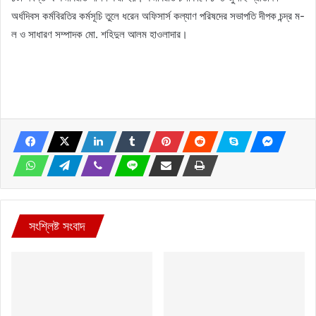
অর্ধদিবস কর্মবিরতির কর্মসূচি তুলে ধরেন অফিসার্স কল্যাণ পরিষদের সভাপতি দীপক চন্দ্র ম-
ল ও সাধারণ সম্পাদক মো. শহিদুল আলম হাওলাদার।
সংশ্লিষ্ট সংবাদ