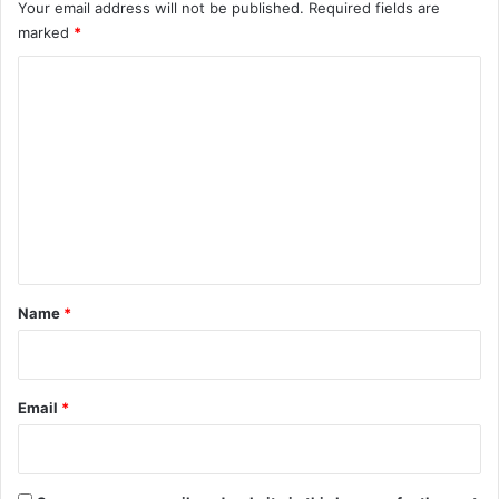
Your email address will not be published.
Required fields are
marked
*
C
o
m
m
e
n
t
*
Name
*
Email
*