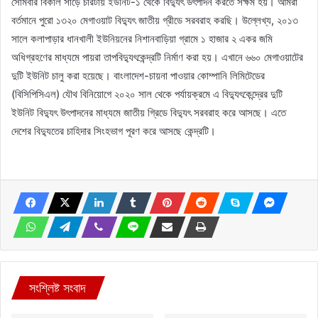
সোমবার বিকাল সাড়ে চারটায় ইউনিট-১ থেকে বিদ্যুৎ উৎপাদন করতে সক্ষম হয়। আমরা
বর্তমানে পুরো ১৩২০ মেগাওয়াট বিদ্যুৎ জাতীয় গ্রীডে সরবরাহ করছি। উল্লেখ্য, ২০১৩
সালে কলাপাড়ার ধানখালী ইউনিয়নের নিশানবাড়িয়া গ্রামে ১ হাজার ২ একর জমি
অধিগ্রহণের মাধ্যমে পায়রা তাপবিদ্যুৎকেন্দ্রটি নির্মাণ করা হয়। এখানে ৬৬০ মেগাওয়াটের
দুটি ইউনিট চালু করা হয়েছে। বাংলাদেশ-চায়না পাওয়ার কোম্পানি লিমিটেডের
(বিসিপিসিএল) যৌথ বিনিয়োগে ২০২০ সাল থেকে পর্যায়ক্রমে এ বিদ্যুৎকেন্দ্রের দুটি
ইউনিট বিদ্যুৎ উৎপাদনের মাধ্যমে জাতীয় গ্রিডে বিদ্যুৎ সরবরাহ করে আসছে। এতে
দেশের বিদ্যুতের চাহিদার সিংহভাগ পূরণ করে আসছে কেন্দ্রটি।
সংশ্লিষ্ট সংবাদ