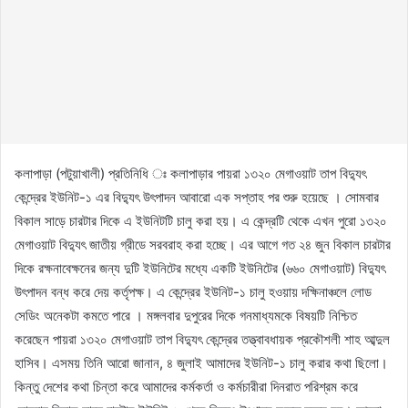
কলাপাড়া (পটুয়াখালী) প্রতিনিধি ঃ কলাপাড়ার পায়রা ১৩২০ মেগাওয়াট তাপ বিদ্যুৎ
কেন্দ্রের ইউনিট-১ এর বিদ্যুৎ উৎপাদন আবারো এক সপ্তাহ পর শুরু হয়েছে । সোমবার
বিকাল সাড়ে চারটার দিকে এ ইউনিটটি চালু করা হয়। এ কেন্দ্রটি থেকে এখন পুরো ১৩২০
মেগাওয়াট বিদ্যুৎ জাতীয় গ্রীডে সরবরাহ করা হচ্ছে। এর আগে গত ২৪ জুন বিকাল চারটার
দিকে রক্ষনাবেক্ষনের জন্য দুটি ইউনিটের মধ্যে একটি ইউনিটের (৬৬০ মেগাওয়াট) বিদ্যুৎ
উৎপাদন বন্ধ করে দেয় কর্তৃপক্ষ। এ কেন্দ্রের ইউনিট-১ চালু হওয়ায় দক্ষিনাঞ্চলে লোড
সেডিং অনেকটা কমতে পারে । মঙ্গলবার দুপুরের দিকে গনমাধ্যমকে বিষয়টি নিশ্চিত
করেছেন পায়রা ১৩২০ মেগাওয়াট তাপ বিদ্যুৎ কেন্দ্রের তত্ত্বাবধায়ক প্রকৌশলী শাহ আব্দুল
হাসিব। এসময় তিনি আরো জানান, ৪ জুলাই আমাদের ইউনিট-১ চালু করার কথা ছিলো।
কিন্তু দেশের কথা চিন্তা করে আমাদের কর্মকর্তা ও কর্মচারীরা দিনরাত পরিশ্রম করে