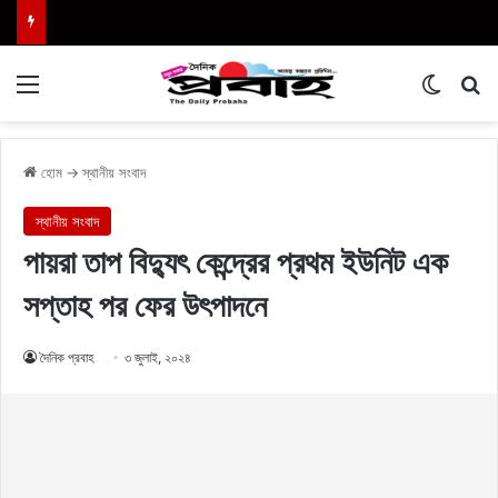
Menu
Switch
এখা
হোম
→
স্থানীয় সংবাদ
স্থানীয় সংবাদ
পায়রা তাপ বিদ্যুৎ কেন্দ্রের প্রথম ইউনিট এক
সপ্তাহ পর ফের উৎপাদনে
দৈনিক প্রবাহ
৩ জুলাই, ২০২৪