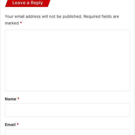
Leave a Reply
Your email address will not be published.
Required fields are
marked
*
C
o
m
m
e
n
t
*
Name
*
Email
*