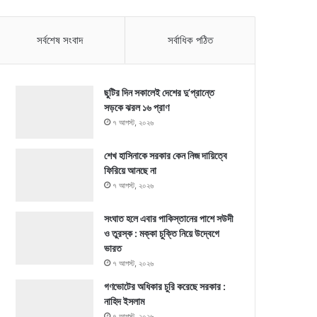
সর্বশেষ সংবাদ
সর্বাধিক পঠিত
ছুটির দিন সকালেই দেশের দু’প্রান্তে
সড়কে ঝরল ১৬ প্রাণ
৭ আগস্ট, ২০২৬
শেখ হাসিনাকে সরকার কেন নিজ দায়িত্বে
ফিরিয়ে আনছে না
৭ আগস্ট, ২০২৬
সংঘাত হলে এবার পাকিস্তানের পাশে সউদী
ও তুরস্ক : মক্কা চুক্তি নিয়ে উদ্বেগে
ভারত
৭ আগস্ট, ২০২৬
গণভোটের অধিকার চুরি করেছে সরকার :
নাহিদ ইসলাম
৭ আগস্ট, ২০২৬