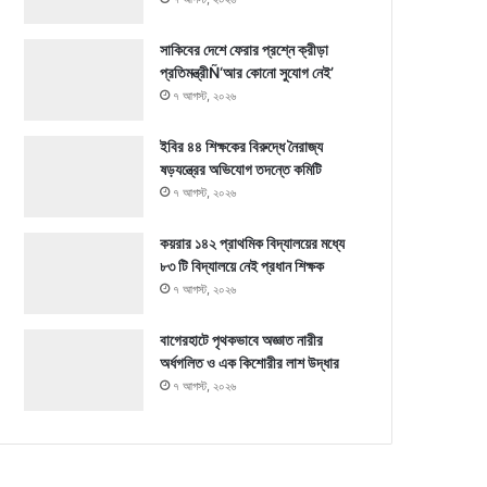
সাকিবের দেশে ফেরার প্রশ্নে ক্রীড়া
প্রতিমন্ত্রীÑ‘আর কোনো সুযোগ নেই’
৭ আগস্ট, ২০২৬
ইবির ৪৪ শিক্ষকের বিরুদ্ধে নৈরাজ্য
ষড়যন্ত্রের অভিযোগ তদন্তে কমিটি
৭ আগস্ট, ২০২৬
কয়রার ১৪২ প্রাথমিক বিদ্যালয়ের মধ্যে
৮৩ টি বিদ্যালয়ে নেই প্রধান শিক্ষক
৭ আগস্ট, ২০২৬
বাগেরহাটে পৃথকভাবে অজ্ঞাত নারীর
অর্ধগলিত ও এক কিশোরীর লাশ উদ্ধার
৭ আগস্ট, ২০২৬