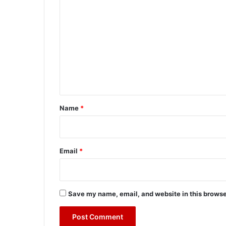
o
m
m
e
n
t
*
Name
*
Email
*
Save my name, email, and website in this browse