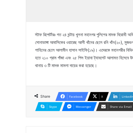
স্টাফ রিপোর্টারঃ গত ২৪ ঘন্টায় খুলনা মহানগর পুলিশের মাদক বিরোধী
সোনাডাঙ্গা আবাসিকের ওয়ারেছ আলী খাঁনের ছেলে রনি খাঁন(২০), মুজগুন্
শাহিনের ছেলে আলামীন হাসান সাইফি(১৯)। এদেরকে মহানগরীর বিভিন
হতে ২১০ গ্রাম গাঁজা এবং ২৫ পিস ইয়াবা ট্যাবলেট আলামত হিসেবে উদ্
থানায় ৩ টি মাদক মামলা দায়ের করা হয়েছে।
Share
Facebook
X
LinkedI
Skype
Messenger
Share via Email