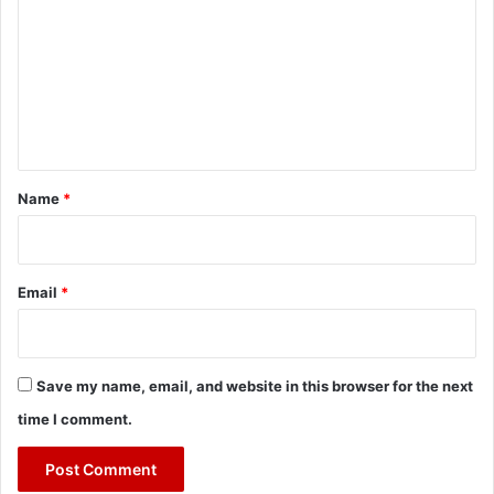
m
m
e
n
t
*
Name
*
Email
*
Save my name, email, and website in this browser for the next
time I comment.