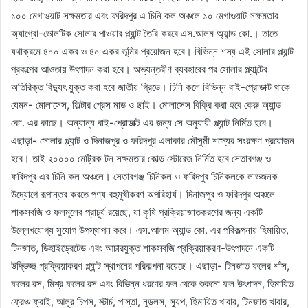
১০০ মেগাওয়াট সক্ষমতার এবং ফরিদপুর এ চিনি কল অঞ্চলে ১০ মেগাওয়াট সক্ষমতার
অ্যাগ্রো-ভোলটিক সোলার পাওয়ার প্ল্যান্ট তৈরি করবে এস.আলম অ্যান্ড কো.। তাতে
যথাক্রমে ৪০০ একর ও ৪০ একর ভূমির প্রয়োজন হবে। বিভিন্ন শস্য এই সোলার প্ল্যান্ট
প্রকল্পের আওতায় উৎপাদন করা হবে। অভ্যন্তরীণ ব্যবহারের পর সোলার প্ল্যান্টের
অতিরিক্ত বিদ্যুৎ যুক্ত করা হবে জাতীয় গ্রিডে। চিনি কলে বিভিন্ন বাই-প্রোডাক্ট থাকে
যেমন- মোলাসেস, ফিল্টার প্রেস মাড ও ছাই। মোলাসেস বিক্রি করা হবে কেরু অ্যান্ড
কো. এর কাছে। অন্যান্য বাই-প্রোডাক্ট এর জন্য সে অনুযায়ী প্ল্যান্ট নির্মিত হবে।
এছাড়া- সোলার প্ল্যান্ট ও দিনাজপুর ও ফরিদপুর এলাকার মৌসুমী শস্যের সংরক্ষণ প্রয়োজন
হবে। তাই ২০০০০ মেট্রিক টন সক্ষমতার কোল্ড স্টোরেজ নির্মিত হবে সেতাবগঞ্জ ও
ফরিদপুর এর চিনি কল অঞ্চলে। সেতাবগঞ্জ চিনিকল ও ফরিদপুর চিনিকলকে লাভজনক
উদ্যোগে রূপান্তর করতে পণ্য বহুমুখীকরণ অপরিহার্য। দিনাজপুর ও ফরিদপুর অঞ্চলে
শাকসবজি ও ফলমূলের প্রাচুর্য রয়েছে, যা কৃষি প্রক্রিয়াজাতকরণের জন্য একটি
উল্লেখযোগ্য সুযোগ উপস্থাপন করে। এস.আলম অ্যান্ড কো. এর পরিকল্পনায় হিমায়িত,
টিনজাত, ডিহাইড্রেটেড এবং আচারযুক্ত শাকসবজি প্রক্রিয়াকরণ-উৎপাদনে একটি
উদ্ভিজ্জ প্রক্রিয়াকরণ প্ল্যান্ট স্থাপনের পরিকল্পনা রয়েছে। এছাড়া- টিনজাত ফলের শাঁস,
ফলের রস, মিশ্র ফলের রস এবং বিভিন্ন ধরণের ফল থেকে শুকনো ফল উৎপাদন, হিমায়িত
ফ্রেঞ্চ ফ্রাই, আলুর চিপস, স্টার্চ, পাস্তা, নুডলস, স্যুপ, হিমায়িত খাবার, টিনজাত খাবার,