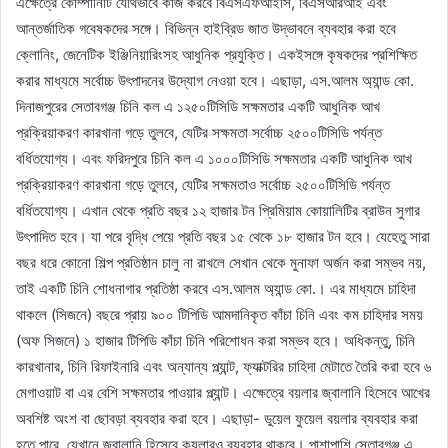
এক্ষেত্রে কোম্পানিটি যৌথভাবে কাজ করবে বিএসএফআইসি, বিএসআরআই এবং
আন্তর্জাতিক গবেষকদের সঙ্গে। বিভিন্ন হাইব্রিড জাত উদ্ভাবনে ব্যবহার করা হবে
ক্লোনিং, জেনেটিক ইঞ্জিনিয়ারিংসহ আধুনিক প্রযুক্তি। একইসঙ্গে কৃষকদের প্রশিক্ষিত
করার মাধ্যমে সর্বোচ্চ উৎপাদনের উদ্যোগ নেওয়া হবে। এছাড়া, এস.আলম অ্যান্ড কো.
দিনাজপুরের সেতাবগঞ্জ চিনি কল এ ১২৫০টিসিডি সক্ষমতার একটি আধুনিক আখ
প্রক্রিয়াকরণ কারখানা গড়ে তুলবে, যেটির সক্ষমতা সর্বোচ্চ ২৫০০টিসিডি পর্যন্ত
বর্ধিতযোগ্য। এবং ফরিদপুরে চিনি কল এ ১০০০টিসিডি সক্ষমতার একটি আধুনিক আখ
প্রক্রিয়াকরণ কারখানা গড়ে তুলবে, যেটির সক্ষমতাও সর্বোচ্চ ২৫০০টিসিডি পর্যন্ত
বর্ধিতযোগ্য। এখান থেকে প্রতি বছর ১২ হাজার টন প্রিমিয়াম কোয়ালিটির ব্রাউন সুগার
উৎপাদিত হবে। যা পরে বৃদ্ধি পেয়ে প্রতি বছর ১৫ থেকে ১৮ হাজার টন হবে। যেহেতু সারা
বছর ধরে কোনো শিল্প প্রতিষ্ঠান চালু না রাখলে সেখান থেকে মুনাফা অর্জন করা সম্ভব নয়,
তাই একটি চিনি শোধনাগার প্রতিষ্ঠা করবে এস.আলম অ্যান্ড কো.। এর মাধ্যমে চাহিদা
থাকলে (সিজনে) বছরে প্রায় ৯০০ টিপিডি আমদানিকৃত কাঁচা চিনি এবং কম চাহিদার সময়
(অফ সিজনে) ১ হাজার টিপিডি কাঁচা চিনি পরিশোধন করা সম্ভব হবে। অধিকন্তু, চিনি
কারখানার, চিনি রিফাইনারি এবং অন্যান্য প্ল্যান্ট, ফ্যাক্টরির চাহিদা মেটাতে তৈরি করা হবে ৬
মেগাওয়াট বা এর বেশি সক্ষমতার পাওয়ার প্ল্যান্ট। এক্ষেত্রে বয়লার জ্বালানি হিসেবে আখের
অবশিষ্ট অংশ বা ছোবড়া ব্যবহার করা হবে। এছাড়া- ডুয়েল ফুয়েল বয়লার ব্যবহার করা
হতে পারে, যেখানে জ্বালানি হিসেবে কয়লারও ব্যবহার থাকবে। পাশাপাশি সেতাবগঞ্জ এ