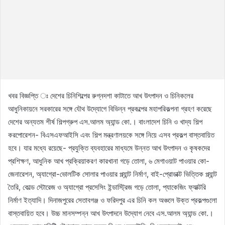
খবর বিজ্ঞপ্তি ঃ দেশের চিনিশিল্পের রুগ্নদশা কাটাতে আখ উৎপাদন ও চিনিকলের
আধুনিকায়নে সরকারের সঙ্গে যৌথ উদ্যোগে বিভিন্ন প্রকল্পের মহাপরিকল্পনা গ্রহণ করেছে
দেশের অন্যতম শীর্ষ শিল্পগ্রুপ এস.আলম অ্যান্ড কো.। বাংলাদেশ চিনি ও খাদ্য শিল্প
করপোরেশন- বিএসএফআইসি এবং শিল্প মন্ত্রণালয়কে সঙ্গে নিয়ে এসব প্রকল্প বাস্তবায়িত
হবে। যার মধ্যে রয়েছে- প্রযুক্তি ব্যবহারের মাধ্যমে উন্নত আখ উৎপাদন ও কৃষকদের
প্রশিক্ষণ, আধুনিক আখ প্রক্রিয়াকরণ কারখানা গড়ে তোলা, ৬ মেগাওয়াট পাওয়ার কো-
জেনারেশন, অ্যাগ্রো-ভোলটিক সোলার পাওয়ার প্ল্যান্ট নির্মাণ, বাই-প্রোডাক্ট ভিত্তিক প্ল্যান্ট
তৈরি, কোল্ড স্টোরেজ ও অ্যাগ্রো প্রসেসিং ইন্ডাস্ট্রিজ গড়ে তোলা, প্যাকেজিং ফ্যাক্টরি
নির্মাণ ইত্যাদি। দিনাজপুরের সেতাবগঞ্জ ও ফরিদপুর এর চিনি কল অঞ্চলে উক্ত প্রকল্পগুলো
বাস্তবায়িত হবে। উচ্চ মানসম্পন্ন আখ উৎপাদনে উদ্যোগ নেবে এস.আলম অ্যান্ড কো.।