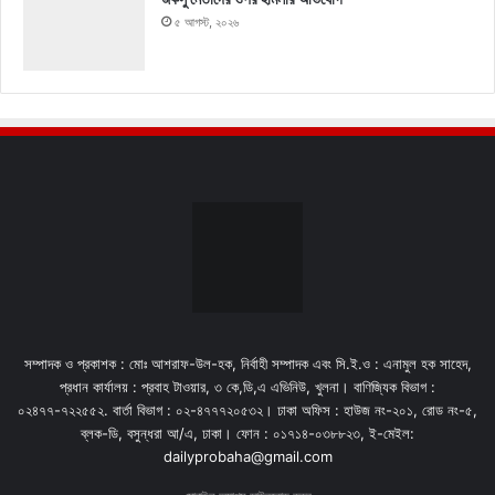
৫ আগস্ট, ২০২৬
সম্পাদক ও প্রকাশক : মোঃ আশরাফ-উল-হক, নির্বাহী সম্পাদক এবং সি.ই.ও : এনামুল হক সাহেদ,
প্রধান কার্যালয় : প্রবাহ টাওয়ার, ৩ কে,ডি,এ এভিনিউ, খুলনা। বাণিজ্যিক বিভাগ :
০২৪৭৭-৭২২৫৫২. বার্তা বিভাগ : ০২-৪৭৭৭২০৫৩২। ঢাকা অফিস : হাউজ নং-২০১, রোড নং-৫,
ব্লক-ডি, বসুন্ধরা আ/এ, ঢাকা। ফোন : ০১৭১৪-০৩৮৮২৩, ই-মেইল:
dailyprobaha@gmail.com