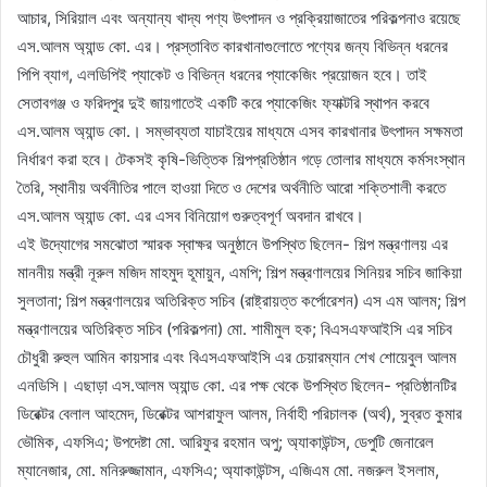
আচার, সিরিয়াল এবং অন্যান্য খাদ্য পণ্য উৎপাদন ও প্রক্রিয়াজাতের পরিকল্পনাও রয়েছে
এস.আলম অ্যান্ড কো. এর। প্রস্তাবিত কারখানাগুলোতে পণ্যের জন্য বিভিন্ন ধরনের
পিপি ব্যাগ, এলডিপিই প্যাকেট ও বিভিন্ন ধরনের প্যাকেজিং প্রয়োজন হবে। তাই
সেতাবগঞ্জ ও ফরিদপুর দুই জায়গাতেই একটি করে প্যাকেজিং ফ্যাক্টরি স্থাপন করবে
এস.আলম অ্যান্ড কো.। সম্ভাব্যতা যাচাইয়ের মাধ্যমে এসব কারখানার উৎপাদন সক্ষমতা
নির্ধারণ করা হবে। টেকসই কৃষি-ভিত্তিক শিল্পপ্রতিষ্ঠান গড়ে তোলার মাধ্যমে কর্মসংস্থান
তৈরি, স্থানীয় অর্থনীতির পালে হাওয়া দিতে ও দেশের অর্থনীতি আরো শক্তিশালী করতে
এস.আলম অ্যান্ড কো. এর এসব বিনিয়োগ গুরুত্বপূর্ণ অবদান রাখবে।
এই উদ্যোগের সমঝোতা স্মারক স্বাক্ষর অনুষ্ঠানে উপস্থিত ছিলেন- শিল্প মন্ত্রণালয় এর
মাননীয় মন্ত্রী নূরুল মজিদ মাহমুদ হূমায়ুন, এমপি; শিল্প মন্ত্রণালয়ের সিনিয়র সচিব জাকিয়া
সুলতানা; শিল্প মন্ত্রণালয়ের অতিরিক্ত সচিব (রাষ্ট্রায়ত্ত কর্পোরেশন) এস এম আলম; শিল্প
মন্ত্রণালয়ের অতিরিক্ত সচিব (পরিকল্পনা) মো. শামীমুল হক; বিএসএফআইসি এর সচিব
চৌধুরী রুহুল আমিন কায়সার এবং বিএসএফআইসি এর চেয়ারম্যান শেখ শোয়েবুল আলম
এনডিসি। এছাড়া এস.আলম অ্যান্ড কো. এর পক্ষ থেকে উপস্থিত ছিলেন- প্রতিষ্ঠানটির
ডিরেক্টর বেলাল আহমেদ, ডিরেক্টর আশরাফুল আলম, নির্বাহী পরিচালক (অর্থ), সুব্রত কুমার
ভৌমিক, এফসিএ; উপদেষ্টা মো. আরিফুর রহমান অপু; অ্যাকাউন্টস, ডেপুটি জেনারেল
ম্যানেজার, মো. মনিরুজ্জামান, এফসিএ; অ্যাকাউন্টস, এজিএম মো. নজরুল ইসলাম,