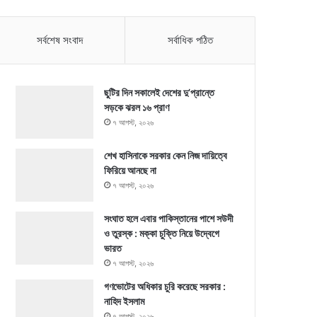
সর্বশেষ সংবাদ
সর্বাধিক পঠিত
ছুটির দিন সকালেই দেশের দু’প্রান্তে
সড়কে ঝরল ১৬ প্রাণ
৭ আগস্ট, ২০২৬
শেখ হাসিনাকে সরকার কেন নিজ দায়িত্বে
ফিরিয়ে আনছে না
৭ আগস্ট, ২০২৬
সংঘাত হলে এবার পাকিস্তানের পাশে সউদী
ও তুরস্ক : মক্কা চুক্তি নিয়ে উদ্বেগে
ভারত
৭ আগস্ট, ২০২৬
গণভোটের অধিকার চুরি করেছে সরকার :
নাহিদ ইসলাম
৭ আগস্ট, ২০২৬