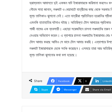
ভ্রাম্যমান আদালতে দুই একজন ঘাট ইজারাদারকে জরিমানা করলেও ক
গৌতম সাহা জানান, লঞ্চঘাট ও খেয়াঘাটে যাত্রীদের কাছ থেকে সরকার ন
মূল্য তালিকাও ঝুলানো নেই। এতে যাত্রীরা প্রতিনিয়ত হয়রানির স্বীকার
এমনকি হাতাহাতির ঘটনাও ঘটছে। অতিরিক্ত টোল আদায়ের প্রতিকার চেয়
গাজী নামের এক ব্যবসায়ী। এছাড়া সরেজমিনে চালনা লঞ্চঘাটের তরুন 
নেওয়ার অভিযোগ করেন। এ ব্যাপারে চালনা লঞ্চঘাটের ইজারাদার মোঃ 
টোল আদায় করছে আমিও সে ভাবে টোল আদায় করছি। এব্যাপারে উপজেলা 
লঞ্চঘাট ইজারাদারকে ডেকে সর্তক করেছেন। এসময়ে তারা আর অতিরিক
মূল্য তালিকা ঝুলানোর কথা বলা হয়েছে।
Share
Facebook
X
LinkedI
Skype
Messenger
Share via Email