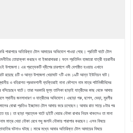
ফেরি পারাপারে অতিরিক্ত টোল আদায়ের অভিযোগ পাওয়া গেছে। প্রতিটি ঘাটে টোল
মনীতির তোয়াক্কা করছেন না ইজারাদাররা। ফলে প্রতিদিন হাজারো যাত্রী হয়রানীর
 এই উপজেলা। এর প্রত্যেকটি দ্বীপের চারপাশে নদী বেশষ্ঠিত হওয়ায় এখানে
য়াঘাট রয়েছে ৪টি ও আন্ত উপজেলা খেয়াঘাট ৭টি এবং ১৯টি আন্ত ইউনিয়ন ঘাট।
থানীয় ও বহিরাগত প্রভাবশালী ব্যক্তিরাই নানা কৌশলে নাম মাত্র পাটনিজীবিদের
ের বসিয়েছেন ঘাটে। তারা সরকারি মূল্য তালিকা ছাড়াই যাত্রীদের কাছ থেকে আদায়
বলে স্থানীয় জনসাধারণ ও যাত্রীদের অভিযোগ। এছাড়া গরু, ছাগল, ভেড়া, মুরগীর
ালামালের বোঝা প্রতিও ইচ্ছামত টোল আদায় করে চলেছেন। আবার রাত সাড়ে ৮টার পর
 হতে হয়। তা ছাড়া প্রত্যেক ঘাটে দুইটি খেয়ার নৌকা রাখার নিয়ম থাকলেও তা মানা
 নাম মাত্র খেয়া নৌকা রেখে শুধু জলদি নৌকায় পারাপার করছেন। এসব বিষয়ে
 হাতাহাতির ঘটনাও ঘটছে। মাঝে মধ্যে আবার অতিরিক্ত টোল আদায়ের বিষয়ে