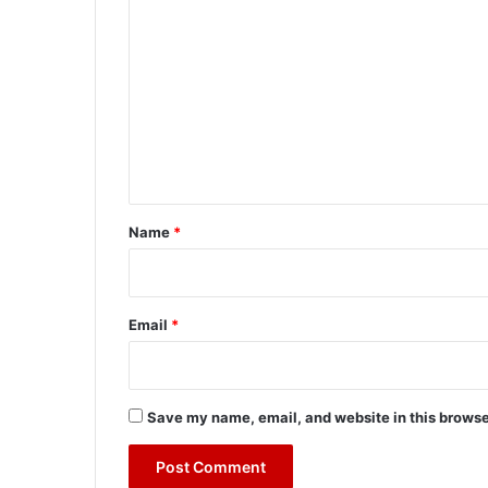
o
m
m
e
n
t
*
Name
*
Email
*
Save my name, email, and website in this browse