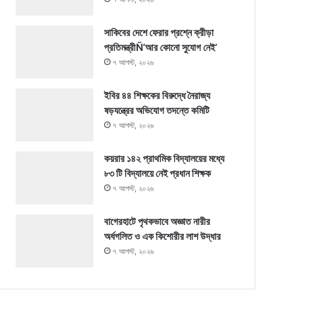
সাকিবের দেশে ফেরার প্রশ্নে ক্রীড়া
প্রতিমন্ত্রীÑ‘আর কোনো সুযোগ নেই’
৭ আগস্ট, ২০২৬
ইবির ৪৪ শিক্ষকের বিরুদ্ধে নৈরাজ্য
ষড়যন্ত্রের অভিযোগ তদন্তে কমিটি
৭ আগস্ট, ২০২৬
কয়রার ১৪২ প্রাথমিক বিদ্যালয়ের মধ্যে
৮৩ টি বিদ্যালয়ে নেই প্রধান শিক্ষক
৭ আগস্ট, ২০২৬
বাগেরহাটে পৃথকভাবে অজ্ঞাত নারীর
অর্ধগলিত ও এক কিশোরীর লাশ উদ্ধার
৭ আগস্ট, ২০২৬