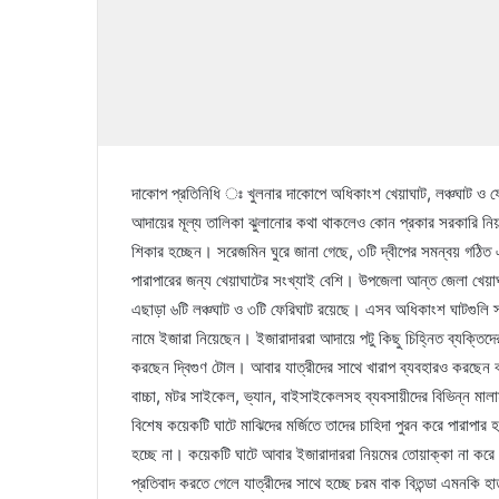
দাকোপ প্রতিনিধি ঃ খুলনার দাকোপে অধিকাংশ খেয়াঘাট, লঞ্চঘাট ও 
আদায়ের মূল্য তালিকা ঝুলানোর কথা থাকলেও কোন প্রকার সরকারি নিয়
শিকার হচ্ছেন। সরেজমিন ঘুরে জানা গেছে, ৩টি দ্বীপের সমন্বয় গঠিত
পারাপারের জন্য খেয়াঘাটের সংখ্যাই বেশি। উপজেলা আন্ত জেলা খে
এছাড়া ৬টি লঞ্চঘাট ও ৩টি ফেরিঘাট রয়েছে। এসব অধিকাংশ ঘাটগুলি স্
নামে ইজারা নিয়েছেন। ইজারাদাররা আদায়ে পটু কিছু চিহ্নিত ব্যক্তিদ
করছেন দ্বিগুণ টোল। আবার যাত্রীদের সাথে খারাপ ব্যবহারও করছেন 
বাচ্চা, মটর সাইকেল, ভ্যান, বাইসাইকেলসহ ব্যবসায়ীদের বিভিন্ন ম
বিশেষ কয়েকটি ঘাটে মাঝিদের মর্জিতে তাদের চাহিদা পুরন করে পারাপার
হচ্ছে না। কয়েকটি ঘাটে আবার ইজারাদাররা নিয়মের তোয়াক্কা না করে
প্রতিবাদ করতে গেলে যাত্রীদের সাথে হচ্ছে চরম বাক বিতন্ডা এমনকি