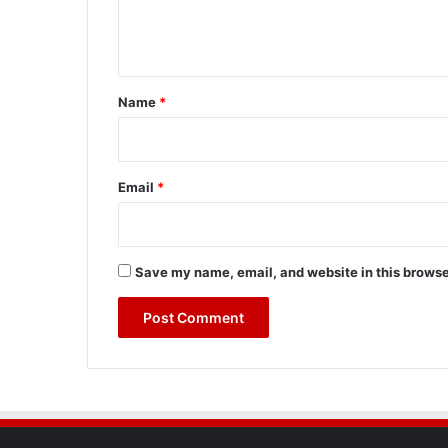
e
n
t
*
Name
*
Email
*
Save my name, email, and website in this browse