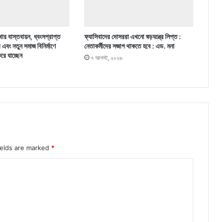
ার বাস্তবায়ন, ধ্বংসপ্রাপ্ত
ফ্যাসিবাদের দোসররা এখনো ষড়যন্ত্রে লিপ্ত :
র এবং নতুন সমাজ বিনির্মাণে
নেতাকর্মীদের সজাগ থাকতে হবে : এড. মনা
করে যাচ্ছেন
৭ আগস্ট, ২০২৬
ields are marked
*