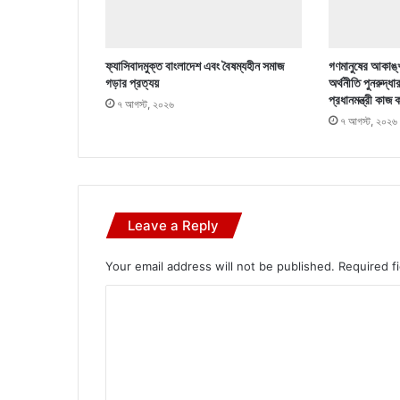
ফ্যাসিবাদমুক্ত বাংলাদেশ এবং বৈষম্যহীন সমাজ
গণমানুষের আকাঙ্খ
গড়ার প্রত্যয়
অর্থনীতি পুনরুদ্ধা
প্রধানমন্ত্রী কাজ 
৭ আগস্ট, ২০২৬
৭ আগস্ট, ২০২৬
Leave a Reply
Your email address will not be published.
Required f
C
o
m
m