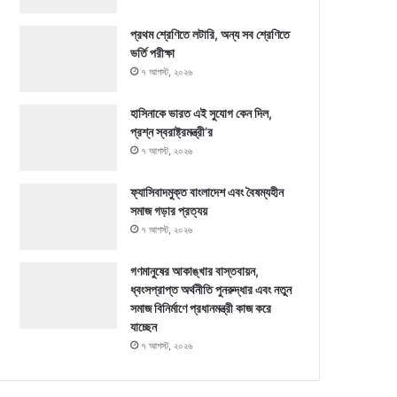
প্রথম শ্রেণিতে লটারি, অন্য সব শ্রেণিতে
ভর্তি পরীক্ষা
৭ আগস্ট, ২০২৬
হাসিনাকে ভারত এই সুযোগ কেন দিল,
প্রশ্ন স্বরাষ্ট্রমন্ত্রী’র
৭ আগস্ট, ২০২৬
ফ্যাসিবাদমুক্ত বাংলাদেশ এবং বৈষম্যহীন
সমাজ গড়ার প্রত্যয়
৭ আগস্ট, ২০২৬
গণমানুষের আকাঙ্খার বাস্তবায়ন,
ধ্বংসপ্রাপ্ত অর্থনীতি পুনরুদ্ধার এবং নতুন
সমাজ বিনির্মাণে প্রধানমন্ত্রী কাজ করে
যাচ্ছেন
৭ আগস্ট, ২০২৬