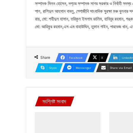
সম্পাদক মিলন হোসেন, দপ্তর সম্পাদক সাগর সরকার ও নির্বাহী সদস্
পাল, রাশিদুল আহসান বাবলু, পেশাজীবি সাংবাদিক সুরক্ষা মঞ্চ খুলনার 
রায়, মো: শহীদুল হাসান, তরিকুল ইসলাম ডালিম, হাবিবুর রহমান, শঙ্ক
মো: আরিফুর রহমান,এস এম বাহাউদ্দিন, তুফান গাইন, পারভেজ খান, এ
Share
Facebook
X
LinkedI
Skype
Messenger
Share via Email
সংশ্লিষ্ট সংবাদ