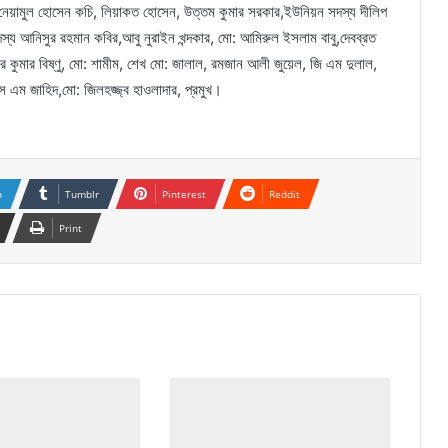
য নেয়ামুল হোসেন কচি, লিয়াকত হোসেন, উত্তম কুমার সরকার,ইউনিয়ন সদস্য দীলিপ
সদস্য আনিসুর রহমান কবির,আবু নুরাইন খন্দকার, মো: আমিরুল ইসলাম বাবু,দেবব্রত
র কুমার বিষ্ণু, মো: শামীম, শেখ মো: জালাল, রমজান আলী জুয়েল, জি এম দুলাল,
স এম জাহিদ,মো: জিলহজ্জ্ব হাওলাদার, প্রমুখ।
n
Tumblr
Pinterest
Reddit
Print