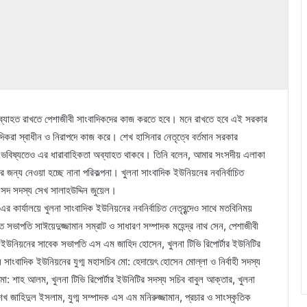
া অব্যাহত রাখতে পেশাজীবী সাংবাদিকদের কাজ করতে হবে। মনে রাখতে হবে এই সরকার
করা স্বাধীন ও নিরাপদে কাজ করে। শেখ হাসিনার নেতৃত্বে বর্তমান সরকার
্ট। ভবিষ্যতেও এর ধারাবাহিকতা অব্যাহত থাকবে। তিনি বলেন, আমার সংসদীয় এলাকা
ির জন্য নেওয়া হচ্ছে নানা পরিকল্পনা। খুলনা সাংবাদিক ইউনিয়নের নবনির্বাচিত
সদ সদস্য সেখ সালাহউদ্দিন জুয়েল।
 কার্যালয়ে খুলনা সাংবাদিক ইউনিয়নের নবনির্বাচিত নেতৃবৃন্দেও সাথে মতবিনিময়
সভাপতি সাঈয়েদুজ্জামান সম্রাট ও সাধারণ সম্পাদক মহেন্দ্র নাথ সেন, পেশাজীবী
িক ইউনিয়নের সাবেক সভাপতি এস এম জাহিদ হোসেন, খুলনা টিভি রিপোর্টার ইউনিটির
াংবাদিক ইউনিয়নের যুগ্ম মহাসচিব মো: হেদায়েৎ হোসেন মোল্লা ও নির্বাহী সদস্য
: শাহ আলম, খুলনা টিভি রিপোর্টার ইউনিটির সদস্য সচিব বাবুল আক্তার, খুলনা
জাহিদুল ইসলাম, যুগ্ম সম্পাদক এস এম মনিরুজ্জামান, প্রচার ও সাংস্কৃতিক