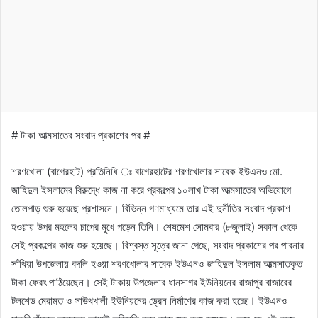
# টাকা আত্মসাতের সংবাদ প্রকাশের পর #
শরণখোলা (বাগেরহাট) প্রতিনিধি ঃ বাগেরহাটের শরণখোলার সাবেক ইউএনও মো.
জাহিদুল ইসলামের বিরুদ্ধে কাজ না করে প্রকল্পের ১০লাখ টাকা আত্মসাতের অভিযোগে
তোলপাড় শুরু হয়েছে প্রশাসনে। বিভিন্ন গণমাধ্যমে তার এই দুর্নীতির সংবাদ প্রকাশ
হওয়ায় উপর মহলের চাপের মুখে পড়েন তিনি। শেষমেশ সোমবার (৮জুলাই) সকাল থেকে
সেই প্রকল্পের কাজ শুরু হয়েছে। বিশ্বস্ত সূত্রে জানা গেছে, সংবাদ প্রকাশের পর পাবনার
সাঁথিয়া উপজেলায় বদলি হওয়া শরণখোলার সাবেক ইউএনও জাহিদুল ইসলাম আত্মসাতকৃত
টাকা ফেরৎ পাঠিয়েছেন। সেই টাকায় উপজেলার ধানসাগর ইউনিয়নের রাজাপুর বাজারের
টলশেড মেরামত ও সাউথখালী ইউনিয়নের ড্রেন নির্মাণের কাজ করা হচ্ছে। ইউএনও