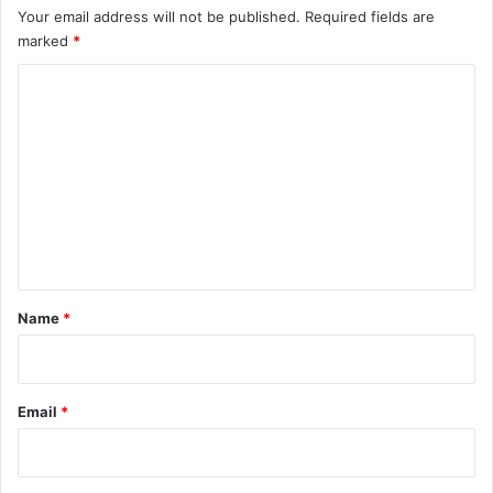
Your email address will not be published.
Required fields are
marked
*
C
o
m
m
e
n
t
*
Name
*
Email
*