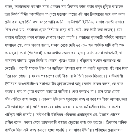
বলেন, আমাদেরকে ফয়সাল নামে একজন সাব ঠিকাদার কাজ করার জন্য চুক্তি করেছেন।
তবে নির্মার্ণ মিস্ত্রি আলামীনের মাধ্যমে ফয়সাল নামের ওই সাব ঠিকাদারের সঙ্গে কথা বলার
চেষ্টা করা হলে তিনি কথা বলতে জানি হননি। সাউথখালী ইউনিয়নের তাফালবাড়ী বাজারে
গিয়ে দেখা যায়, বাজারের ড্রেন নির্মাণের জন্য মাটি কেটে লেক তৈরী করা হয়েছে। তবে
কাজের দায়িত্বে থাকা কাউকে সেখানে পাওয়া যায়নি। বাজারের ব্যবসায়ী সমিতির সাধারণ
সম্পাদক মো. ওমর সরদার বলেন, সকাল থেকে দেখি ২৫-৩০ জন শ্রমিক মাটি কাটা শুরু
করেছেন। তারা (শ্রমিকরা) বলেন এখানে ড্রেন করা হবে। অথচ আমরা জানতামই না
আমাদের বাজারে ড্রেন নির্মাণের কোনো প্রকল্প আছে। পত্রিকার সংবাদ প্রকাশের পর
জেনেছি। শুনেছি সাবেক ইউএনও জাহিদুল ইসলাম কাজ না করেই প্রকল্পের পাঁচ লাখ টাকা
নিয়ে চলে গেছেন। সংবাদ প্রকাশের সেই টাকা নাকি তিনি ফেরৎ দিয়েছেন। সাউথখালী
ইউনিয়ন আওয়ামীলীগের সভাপতি বীর মুক্তিযোদ্ধা আবু রাজ্জাক আকন বলেন, কে কাজ
করছে। কার মাধ্যমে করানো হচ্ছে তা জানিনা। কেউ বলছেও না। মনে হচ্ছে যেনো
জীন-পরীতে কাজ করছে। একজন ইউএনও প্রকল্পের কাজ না করে সব টাকা আত্মসাৎ করে
এটা জানা ছিল না। আমি সরকারের কাছে এধরণের অসৎ কর্মকর্তাদের বিরুদ্ধে কঠোর
শাস্তির দাবি জানাই। সাউথখালী ইউনিয়ন পরিষদের চেয়ারম্যান মো. ইমরান হোসেন
রাজিব বলেন, সকাল থেকে তাফালবাড়ী বাজারে ড্রেনের কাজ শুরু হয়েছে। ঠিকাদার অনিক
গাজীকে দিয়ে এই কাজ করানো হচ্ছে শুনেছি। ধানসাগর ইউনিয়ন পরিষদের চেয়ারম্যান