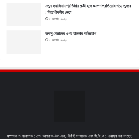
নতুন ফ্যাসিবাদ প্রতিষ্ঠার চেষ্টা হলে জনগণ প্রতিরোধ গড়ে তুলবে
: বিরোধীদলীয় নেতা
৫ আগস্ট, ২০২৬
জকসু নেতাদের ওপর হামলার অভিযোগ
৫ আগস্ট, ২০২৬
সম্পাদক ও প্রকাশক : মোঃ আশরাফ-উল-হক, নির্বাহী সম্পাদক এবং সি.ই.ও : এনামুল হক সাহেদ,