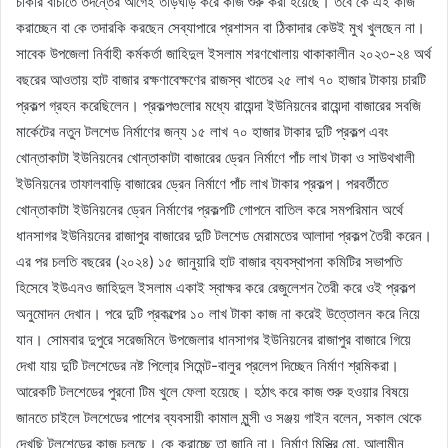
চাকরি বাঁচাতে তদন্তের আগেই তড়িঘড়ি করে কাজ শুরু করা হয়েছে। তবে কে এই কাজ
করাচ্ছেন বা কে তদারকি করছেন সেব্যাপারে প্রশাসন বা ঠিকাদার কেউই মুখ খুলছেন না।
সাবেক উপজেলা নির্বাহী কর্মকর্তা জাহিদুল ইসলাম শরণখোলায় থাকাকালীন ২০২৩-২৪ অর্থ
বছরের আওতায় হাট বাজার রক্ষণাবেক্ষণের রাজস্ব খাতের ২৫ লাখ ৭০ হাজার টাকায় চারটি
প্রকল্প গ্রহন করেছিলেন। প্রকল্পগুলোর মধ্যে রায়েন্দা ইউনিয়নের রায়েন্দা বাজারের সবজি
মার্কেটের নতুন টলশেড নির্মাণের জন্য ১৫ লাখ ৭০ হাজার টাকার দুটি প্রকল্প এবং
খোন্তাকাটা ইউনিয়নের খোন্তাকাটা বাজারের ড্রেন নির্মাণে পাঁচ লাখ টাকা ও সাউথখালী
ইউনিয়নের তাফালবাড়ি বাজারের ড্রেন নির্মাণে পাঁচ লাখ টাকার প্রকল্প। পরবর্তীতে
খোন্তাকাটা ইউনিয়নের ড্রেন নির্মাণের প্রকল্পটি গোপনে বাতিল করে সমপরিমান অর্থে
ধানসাগর ইউনিয়নের রাজাপুর বাজারের দুটি টলশেড মেরামতের আলাদা প্রকল্প তৈরী করেন।
এর পর চলতি বছরের (২০২৪) ১৫ জানুয়ারি হাট বাজার ব্যবস্থাপনা কমিটির সভাপতি
হিসেবে ইউএনও জাহিদুল ইসলাম একাই স্বাক্ষর করে রেজুলেশন তৈরী করে ওই প্রকল্প
অনুমোদন দেখান। পরে দুটি প্রকল্পের ১০ লাখ টাকা কাজ না করেই উত্তোলন করে নিয়ে
যান। সোমবার দুপুরে সরেজমিনে উপজেলার ধানসাগর ইউনিয়নের রাজাপুর বাজারে গিয়ে
দেখা যায় দুটি টলশেডের নষ্ট পিলা্ের সিমেন্ট-বালুর প্রলেপ দিচ্ছেন নির্মাণ শ্রমিকরা।
আরেকটি টলশেডের পুরনো টিম খুলে ফেলা হয়েছে। হঠাৎ করে কাজ শুরু হওয়ার বিষয়ে
জানতে চাইলে টলশেডের পাশের ব্যবসায়ী কামাল মুন্সী ও সঞ্জয় গাইন বলেন, সকাল থেকে
দেখছি টলশেডের কাজ চলছে। কে করাচ্ছে তা জানি না। নির্মাণ মিস্ত্রি মো. আলামীন