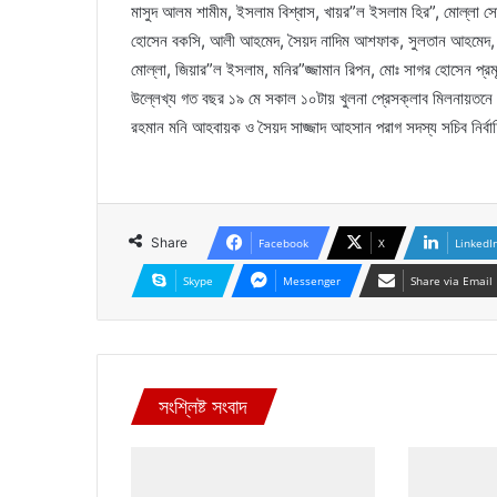
মাসুদ আলম শামীম, ইসলাম বিশ্বাস, খায়র”ল ইসলাম হির”, মোল্লা সো
হোসেন বকসি, আলী আহমেদ, সৈয়দ নাদিম আশফাক, সুলতান আহমেদ, কাজী 
মোল্লা, জিয়ার”ল ইসলাম, মনির”জ্জামান রিপন, মোঃ সাগর হোসেন প্র
উল্লেখ্য গত বছর ১৯ মে সকাল ১০টায় খুলনা প্রেসক্লাব মিলনায়তনে সো
রহমান মনি আহবায়ক ও সৈয়দ সাজ্জাদ আহসান পরাগ সদস্য সচিব নির্ব
Share
Facebook
X
LinkedI
Skype
Messenger
Share via Email
সংশ্লিষ্ট সংবাদ