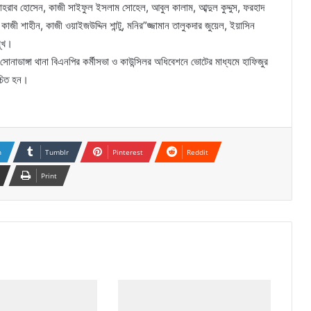
হরাব হোসেন, কাজী সাইফুল ইসলাম সোহেল, আবুল কালাম, আব্দুল কুদ্দুস, ফরহাদ
শাহীন, কাজী ওয়াইজউদ্দিন শান্টু, মনির”জ্জামান তালুকদার জুয়েল, ইয়াসিন
মূখ।
নাডাঙ্গা থানা বিএনপির কর্মীসভা ও কাউন্সিলর অধিবেশনে ভোটের মাধ্যমে হাফিজুর
াচিত হন।
n
Tumblr
Pinterest
Reddit
Print