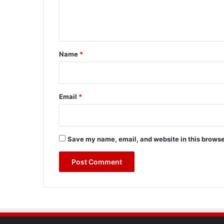
e
n
t
*
Name
*
Email
*
Save my name, email, and website in this browse