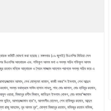
্গ আহবায়ক কমিটি ঘোষণা করা হয়েছে। মঙ্গলবার (০৯ জুলাই) বিএনপির মিডিয়া সেল
মহানগর বিএনপির আহবায়ক এড. শফিকুল আলম মনা ও সদস্য সচিব শফিকুল আলম
িজুর রহমান মনিকে আহ্বায়ক ও সৈয়দ সাজ্জাদ আহসান পরাগকে সদস্য সচিব করে এ
ঃ আসাদুজ্জামান আসাদ, শেখ মোস্তফা কামাল, কাজী নজর”ল ইসলাম, শেখ আব্দুল
হমান, সদস্য যথাক্রমে সাঈদ হাসান লাভলু, শাহ মোঃ জালাল, মোঃ হাবিবুর রহমান,
 আবুল ওয়ারা, মিজানুর রশীদ মিজান, জাহিদুল ইসলাম খোকন, মোঃ কামর”জ্জামান
ম তুহিন, আসাদুজ্জামান হার”ন, আলমগীর হোসেন, শেখ হাফিজুর রহমান, আব্দুল
ল্লা রাজু আহমেদ, নূর আলম নূর”, মোল্লা মিজানুর রহমান, মফিজুর রহমান মফিজ,