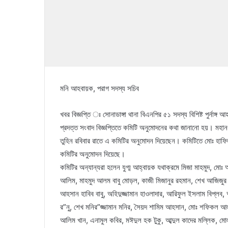
মনি আহবায়ক, পরাগ সদস্য সচিব
খবর বিজ্ঞপ্তি ঃ সোনাডাঙ্গা থানা বিএনপির ৫১ সদস্য বিশিষ্ট পুর্নাঙ
প্রদত্ত সংবাদ বিজ্ঞপ্তিতে কমিটি অনুমোদনের কথা জানানো হয়। 
তুহিন রবিবার রাতে এ কমিটির অনুমোদন দিয়েছেন। কমিটিতে মোঃ হাফ
কমিটির অনুমোদন দিয়েছে।
কমিটির অন্যান্যরা হলেন যুগ্ম আহ্বায়ক যথাক্রমে মিজা মাহমুদ, মো
আলিম, মাহমুদ আলম বাবু মোড়ল, কাজী মিজানুর রহমান, শেখ আজিজুর র
আহসান হাবিব বাবু, অহিদুজ্জামান হাওলাদার, আরিফুল ইসলাম বিপ্লব,
র”নু, শেখ মনির”জ্জামান মনির, সৈয়দ শামিম আহসান, মোঃ শফিকল আল
আলিম খান, এনামুল কবির, মঈদুল হক টুকু, আব্দুল কাদের মল্লিক, মো