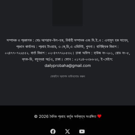
সম্পাদক ও প্রকাশক : মোঃ আশরাফ-উল-হক, নির্বাহী সম্পাদক এবং সি.ই.ও : এনামুল হক সাহেদ,
প্রধান কার্যালয় : প্রবাহ টাওয়ার, ৩ কে,ডি,এ এভিনিউ, খুলনা। বাণিজ্যিক বিভাগ :
০২৪৭৭-৭২২৫৫২. বার্তা বিভাগ : ০২-৪৭৭৭২০৫৩২। ঢাকা অফিস : হাউজ নং-২০১, রোড নং-৫,
ব্লক-ডি, বসুন্ধরা আ/এ, ঢাকা। ফোন : ০১৭১৪-০৩৮৮২৩, ই-মেইল:
dailyprobaha@gmail.com
মোবাইল অ্যাপস ডাউনলোড করুন
© 2026 দৈনিক প্রবাহ কর্তৃক সর্বস্বত্ব সংরক্ষিত
Facebook
X
YouTube