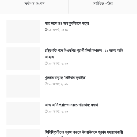
সর্বশেষ সংবাদ
সর্বাধিক পঠিত
সাত মাসে ৪৪ জন মুসলিমকে হত্যা
১০ আগস্ট, ২০২৬
রাষ্ট্রপতি পদে বিএনপির প্রার্থী মির্জা ফখরুল : ১১ দলের অলি
আহমদ
১০ আগস্ট, ২০২৬
খুলনায় বাড়ছে ‘সাইবার ক্রাইম’
১০ আগস্ট, ২০২৬
আজ আমি প্রাণেও মরতে পারতাম: মমতা
১০ আগস্ট, ২০২৬
ফিলিস্তিনীদের ধ্বংস করতে ইসরাইলকে প্রথম সহায়তাকারী