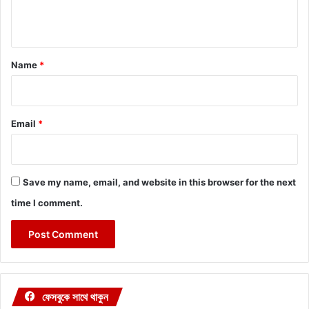
n
t
*
Name
*
Email
*
Save my name, email, and website in this browser for the next
time I comment.
ফেসবুকে সাথে থাকুন