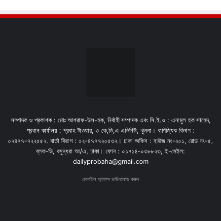
সম্পাদক ও প্রকাশক : মোঃ আশরাফ-উল-হক, নির্বাহী সম্পাদক এবং সি.ই.ও : এনামুল হক সাহেদ,
প্রধান কার্যালয় : প্রবাহ টাওয়ার, ৩ কে,ডি,এ এভিনিউ, খুলনা। বাণিজ্যিক বিভাগ :
০২৪৭৭-৭২২৫৫২. বার্তা বিভাগ : ০২-৪৭৭৭২০৫৩২। ঢাকা অফিস : হাউজ নং-২০১, রোড নং-৫,
ব্লক-ডি, বসুন্ধরা আ/এ, ঢাকা। ফোন : ০১৭১৪-০৩৮৮২৩, ই-মেইল:
dailyprobaha@gmail.com
মোবাইল অ্যাপস ডাউনলোড করুন