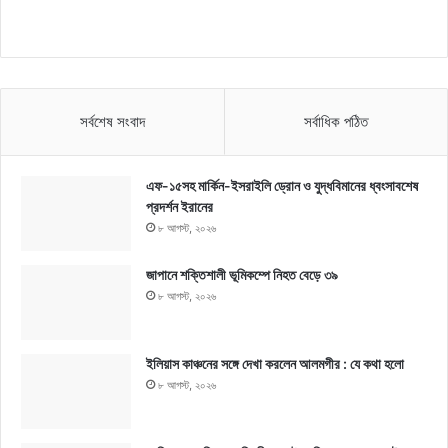
সর্বশেষ সংবাদ
সর্বাধিক পঠিত
এফ-১৫সহ মার্কিন-ইসরাইলি ড্রোন ও যুদ্ধবিমানের ধ্বংসাবশেষ
প্রদর্শন ইরানের
৮ আগস্ট, ২০২৬
জাপানে শক্তিশালী ভূমিকম্পে নিহত বেড়ে ৩৯
৮ আগস্ট, ২০২৬
ইলিয়াস কাঞ্চনের সঙ্গে দেখা করলেন আলমগীর : যে কথা হলো
৮ আগস্ট, ২০২৬