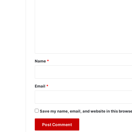
o
m
m
e
n
t
*
Name
*
Email
*
Save my name, email, and website in this browse