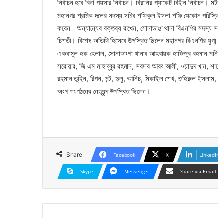
নির্বাচন হবে বিনা পয়সার নির্বাচন। বিরানির প্যাকেট বিহীন নির্বাচন।
মহানগর শ্রমিক দলের সদস্য সচিব শফিকুল ইসলা শফি যেকোন পরিস্থিতিতে
করেন। অন্যান্যের বক্তব্য রাখেন, সোনাডাঙা থানা বিএনপির সদস্য সচ
চিশতী। বিশেষ অতিথি হিসেবে উপস্থিত ছিলেন মহানগর বিএনপির যুগ্ম
একরামুল হক হেলাল, সোনাডাংগা থানার আহবায়ক হাফিজুর রহমান মনি
সরোয়ার, জি এম মাহাবুবুর রহমান, সরদার আরব আলী, ওয়াদুদ খান, শাহ
রহমান তুহিন, রিপন, মন্ট, দুলু, আনিচ, মিকাইল শেখ, জহিরুল ইসলাম, 
অংগ সংগঠনের নেতৃবৃন্দ উপস্থিত ছিলেন।
Share
Facebook
X
LinkedI
Skype
Messenger
Share via Email