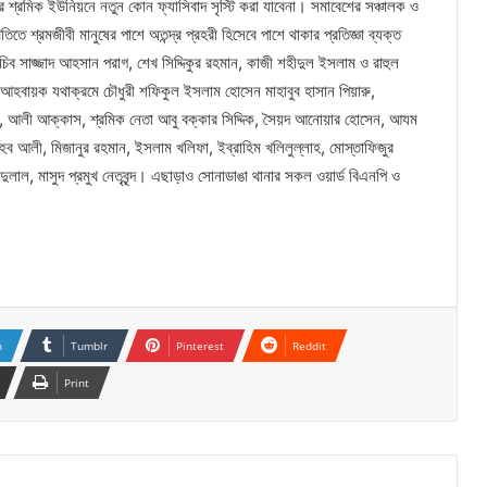
 মটর শ্রমিক ইউনিয়নে নতুন কোন ফ্যাসিবাদ সৃস্টি করা যাবেনা। সমাবেশের সঞ্চালক ও
 শ্রমজীবী মানুষের পাশে অতন্দ্র প্রহরী হিসেবে পাশে থাকার প্রতিজ্ঞা ব্যক্ত
িব সাজ্জাদ আহসান পরাগ, শেখ সিদ্দিকুর রহমান, কাজী শহীদুল ইসলাম ও রাহুল
 আহবায়ক যথাক্রমে চৌধুরী শফিকুল ইসলাম হোসেন মাহাবুব হাসান পিয়ারু,
, আলী আক্কাস, শ্রমিক নেতা আবু বক্কার সিদ্দিক, সৈয়দ আনোয়ার হোসেন, আযম
েব আলী, মিজানুর রহমান, ইসলাম খলিফা, ইব্রাহিম খলিলুল্লাহ, মোস্তাফিজুর
দুলাল, মাসুদ প্রমুখ নেতৃবৃন্দ। এছাড়াও সোনাডাঙা থানার সকল ওয়ার্ড বিএনপি ও
n
Tumblr
Pinterest
Reddit
Print