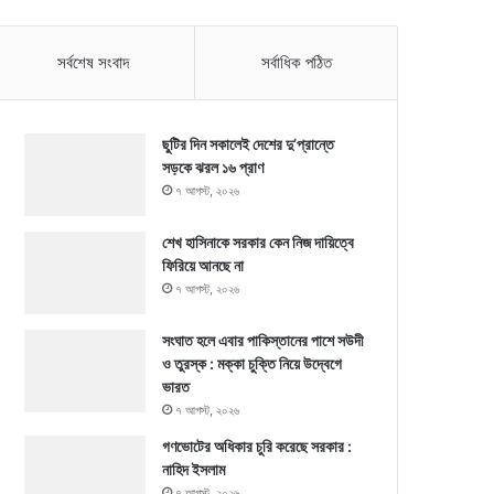
সর্বশেষ সংবাদ
সর্বাধিক পঠিত
ছুটির দিন সকালেই দেশের দু’প্রান্তে
সড়কে ঝরল ১৬ প্রাণ
৭ আগস্ট, ২০২৬
শেখ হাসিনাকে সরকার কেন নিজ দায়িত্বে
ফিরিয়ে আনছে না
৭ আগস্ট, ২০২৬
সংঘাত হলে এবার পাকিস্তানের পাশে সউদী
ও তুরস্ক : মক্কা চুক্তি নিয়ে উদ্বেগে
ভারত
৭ আগস্ট, ২০২৬
গণভোটের অধিকার চুরি করেছে সরকার :
নাহিদ ইসলাম
৭ আগস্ট, ২০২৬