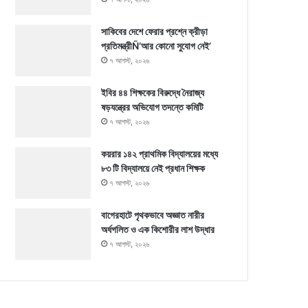
সাকিবের দেশে ফেরার প্রশ্নে ক্রীড়া
প্রতিমন্ত্রীÑ‘আর কোনো সুযোগ নেই’
৭ আগস্ট, ২০২৬
ইবির ৪৪ শিক্ষকের বিরুদ্ধে নৈরাজ্য
ষড়যন্ত্রের অভিযোগ তদন্তে কমিটি
৭ আগস্ট, ২০২৬
কয়রার ১৪২ প্রাথমিক বিদ্যালয়ের মধ্যে
৮৩ টি বিদ্যালয়ে নেই প্রধান শিক্ষক
৭ আগস্ট, ২০২৬
বাগেরহাটে পৃথকভাবে অজ্ঞাত নারীর
অর্ধগলিত ও এক কিশোরীর লাশ উদ্ধার
৭ আগস্ট, ২০২৬