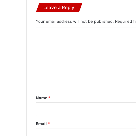
Leave a Reply
Your email address will not be published.
Required f
C
o
m
m
e
n
t
*
Name
*
Email
*