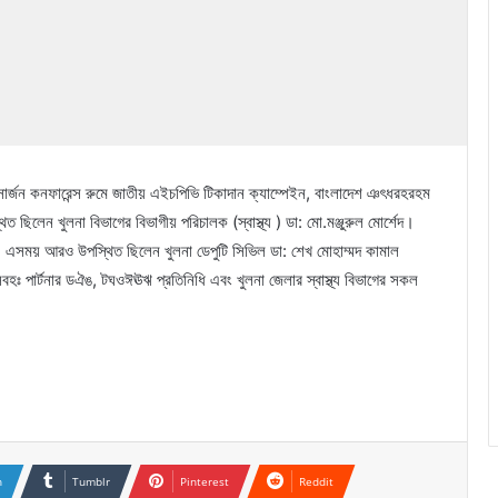
সার্জন কনফারেন্স রুমে জাতীয় এইচপিভি টিকাদান ক্যাম্পেইন, বাংলাদেশ ঞৎধরহরহম
ছিলেন খুলনা বিভাগের বিভাগীয় পরিচালক (স্বাস্থ্য ) ডা: মো.মঞ্জুরুল মোর্শেদ।
 এসময় আরও উপস্থিত ছিলেন খুলনা ডেপুটি সিভিল ডা: শেখ মোহাম্মদ কামাল
ঃ পার্টনার ডঐঙ, টঘওঈঊঋ প্রতিনিধি এবং খুলনা জেলার স্বাস্থ্য বিভাগের সকল
n
Tumblr
Pinterest
Reddit