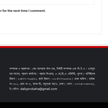
r for the next time I comment.
সম্পাদক ও প্রকাশক : মোঃ আশরাফ-উল-হক, নির্বাহী সম্পাদক এবং সি.ই.ও : এনামুল
হক সাহেদ, প্রধান কার্যালয় : প্রবাহ টাওয়ার, ৩ কে,ডি,এ এভিনিউ, খুলনা। বাণিজ্যিক
বিভাগ : ০২৪৭৭-৭২২৫৫২. বার্তা বিভাগ : ০২-৪৭৭৭২০৫৩২। ঢাকা অফিস : হাউজ
নং-২০১, রোড নং-৫, ব্লক-ডি, বসুন্ধরা আ/এ, ঢাকা। ফোন : ০১৭১৪-০৩৮৮২৩,
ই-মেইল: dailyprobaha@gmail.com