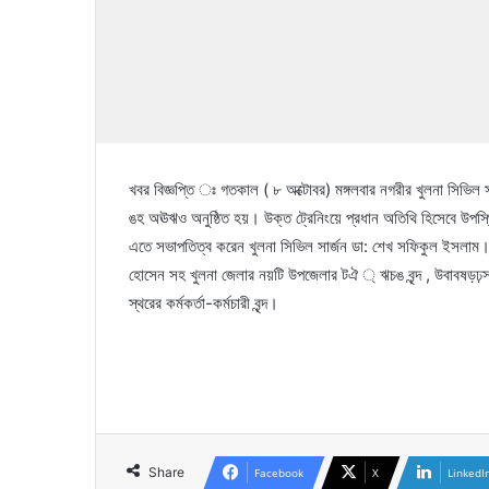
খবর বিজ্ঞপ্তি ঃ গতকাল ( ৮ অক্টোবর) মঙ্গলবার নগরীর খুলনা সিভিল 
ঙহ অঊঋও অনুষ্ঠিত হয়। উক্ত ট্রেনিংয়ে প্রধান অতিথি হিসেবে উপস্থিত 
এতে সভাপতিত্ব করেন খুলনা সিভিল সার্জন ডা: শেখ সফিকুল ইসলাম।
হোসেন সহ খুলনা জেলার নয়টি উপজেলার টঐ ্ ঋচঙ বৃন্দ , উবাবষড়ঢ়সবহ
স্থরের কর্মকর্তা-কর্মচারী বৃন্দ।
Share
Facebook
X
LinkedI